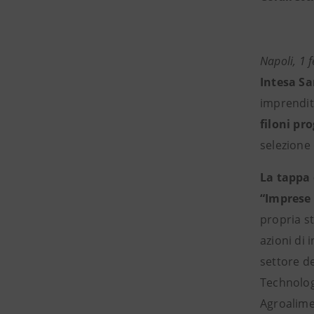
Napoli, 1 
Intesa S
imprendito
filoni pr
selezione 
La tappa 
“Imprese
propria st
azioni di
settore d
Technolo
Agroalim