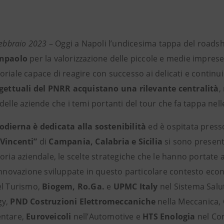
febbraio 2023
– Oggi a Napoli l’undicesima tappa del roads
anpaolo
per la valorizzazione delle piccole e medie impre
riale capace di reagire con successo ai delicati e continu
ogettuali del PNRR acquistano una rilevante centralità
,
delle aziende che i temi portanti del tour che fa tappa nelle 
odierna è dedicata alla sostenibilità
ed è ospitata press
 Vincenti”
di
Campania, Calabria e Sicilia
si sono present
oria aziendale, le scelte strategiche che le hanno portate a
 innovazione sviluppate in questo particolare contesto ec
el Turismo,
Biogem, Ro.Ga.
e
UPMC Italy
nel Sistema Salu
gy,
PND Costruzioni Elettromeccaniche
nella Meccanica,
entare,
Euroveicoli
nell’Automotive e
HTS Enologia
nel Co