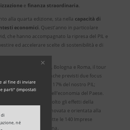
lizzazione
e
finanza straordinaria
.
to alla quarta edizione, sta nella
capacità di
ontesti economici
. Quest’anno in particolare
vid, che hanno accompagnato la ripresa del PIL e
estire ed accelerare scelte di sostenibilità e di
enezia Mestre, Firenze, Bologna e Roma, il tour
l tema
Welfare.
Sono anche previsti due focus
 al fine di inviare
he rappresenta circa il 17% del nostro PIL;
e parti" (impostati
mponente essenziale dell’economia del Paese.
 dopo aver sofferto molto gli effetti della
 anche a un’offerta rinnovata e orientata alla
 di
vo nazionale, rivolto a tutte le 140 Imprese
gazione, né
dell’imprenditoria italiana.