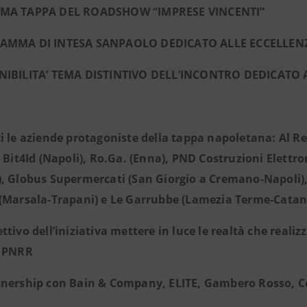
IMA TAPPA DEL ROADSHOW “IMPRESE VINCENTI”
AMMA DI INTESA SANPAOLO DEDICATO ALLE ECCELLENZ
NIBILITA’ TEMA DISTINTIVO DELL’INCONTRO DEDICATO A
i le aziende protagoniste della tappa napoletana: Al R
, Bit4Id (Napoli), Ro.Ga. (Enna), PND Costruzioni Elettr
, Globus Supermercati (San Giorgio a Cremano-Napoli),
 (Marsala-Trapani) e Le Garrubbe (Lamezia Terme-Catan
ttivo dell’iniziativa mettere in luce le realtà che realizz
l PNRR
nership con Bain & Company, ELITE, Gambero Rosso, Cerv