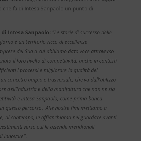
o che fa di Intesa Sanpaolo un punto di
a di Intesa Sanpaolo:
“Le storie di successo delle
rno è un territorio ricco di eccellenze
e imprese del Sud a cui abbiamo dato voce attraverso
to il loro livello di competitività, anche in contesti
icienti i processi e migliorare la qualità dei
è un concetto ampio e trasversale, che va dall’utilizzo
re dell’industria e della manifattura che non ne sia
petitività e Intesa Sanpaolo, come prima banca
a in questo percorso. Alle nostre Pmi mettiamo a
i e, al contempo, le affianchiamo nel guardare avanti
vestimenti verso cui le aziende meridionali
i innovare”.