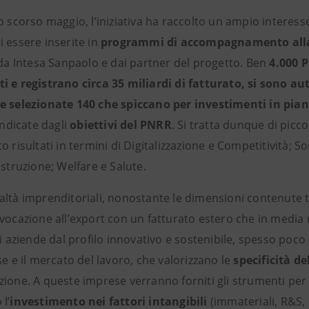
o scorso maggio, l’iniziativa ha raccolto un ampio interesse i
 essere inserite in
programmi di accompagnamento alla cr
 da Intesa Sanpaolo e dai partner del progetto. Ben
4.000 P
i e registrano circa 35 miliardi di fatturato, si sono a
e selezionate 140 che spiccano per investimenti in pian
 indicate dagli
obiettivi del PNRR
. Si tratta dunque di pic
o risultati in termini di Digitalizzazione e Competitività; S
Istruzione; Welfare e Salute.
altà imprenditoriali, nonostante le dimensioni contenute 
vocazione all’export con un fatturato estero che in media 
di aziende dal profilo innovativo e sostenibile, spesso poc
se e il mercato del lavoro, che valorizzano le
specificità de
zione. A queste imprese verranno forniti gli strumenti per
l’
investimento nei fattori intangibili
(immateriali, R&S, 