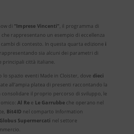
how di
“Imprese Vincenti”
, il programma di
se che rappresentano un esempio di eccellenza
i cambi di contesto. In questa quarta edizione
i
 rappresentando sia alcuni dei parametri di
principali città italiane.
o lo spazio eventi Made in Cloister, dove
dieci
ate all’ampia platea di presenti raccontando la
 consolidare il proprio percorso di sviluppo, le
onomico:
Al Re
e
Le Garrubbe
che operano nel
te,
Bit4ID
nel comparto Information
Globus Supermercati
nel settore
mmercio.