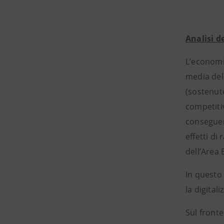
Analisi d
L’economia
media dell
(sostenute
competitiv
conseguen
effetti di
dell’Area 
In questo 
la digital
Sul fronte