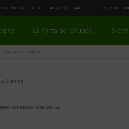
SOSTENIBILITÀ
SOCIALE
RESEARCH
CAREERS
PRODOTTI E SERVI
pegno
La Forza del Gruppo
Eventi
Dettaglio comunicato
premi
Invio
per cercare o
ESC
to Stampa
MA «IMPRESE VINCENTI»