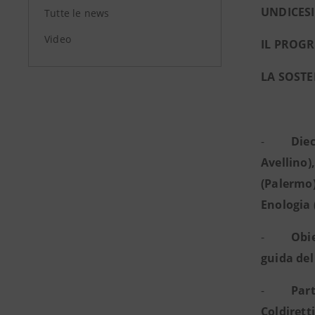
UNDICES
Tutte le news
Video
IL PROGR
LA SOSTE
-
Diec
Avellino)
(Palermo)
Enologia
-
Obie
guida de
-
Part
Coldiretti