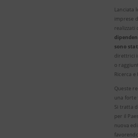
Lanciata l
imprese di
realizzati
dipendent
sono stat
direttrici
o raggiunt
Ricerca e 
Queste re
una forte 
Si tratta 
per il Pae
nuova edi
favorendo 