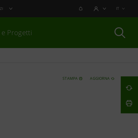
NOTIFICHE
IT
ZI
AREA UTENTE
 e Progetti
per chiudere
STAMPA
AGGIORNA