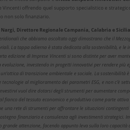
 Vincenti offrendo quel supporto specialistico e strategic
o non solo finanziario.
Nargi, Direttore Regionale Campania, Calabria e Sicili
ridionali che abbiamo ascoltato oggi dimostrano che il Mezzogio
riali. La tappa odierna è stata dedicata alla sostenibilità, e l
ta edizione di Imprese Vincenti si sono distinte per aver mantenu
 evoluzione, investendo in progetti innovativi per rendere più eff
 un’ottica di transizione ambientale e sociale. La sostenibilità 
e tecnologie al miglioramento dei parametri ESG, e non c’è setto
 Investirvi vuol dire dotarsi degli strumenti per aumentare com
è al fianco del tessuto economico e produttivo come parte attiv
ne una rete di strumenti per affrontare le situazioni contingent
stegno finanziario e consulenza agli investimenti strategici. In
 grande attenzione, facendo appunto leva sulla loro capacità d