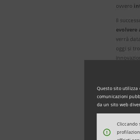
ovvero
in
Il success
evolvere 
verrà dat
oggi si tr
innovazio
Dopo le t
prosegue 
Questo sito utilizza 
tematici: 
comunicazioni pubbli
l’altro all
da un sito web diver
Particola
pandemia s
Cliccando s
sostenibil
profilazio
!
Vincenti, 