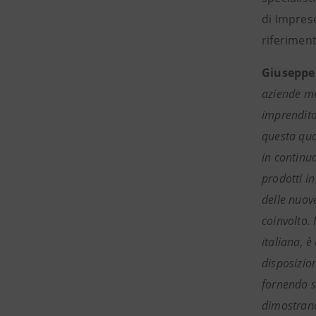
di Imprese
riferiment
Giuseppe 
aziende me
imprendito
questa quar
in continua
prodotti in
delle nuov
coinvolto.
italiana, 
disposizio
fornendo so
dimostrano