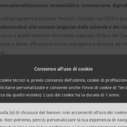
ternazionalizzazione
,
sostenibilità
,
innovazione
,
digita
o del programma Imprese Vincenti, lanciato nel 2019 e giun
adattandosi alle mutate esigenze delle aziende e dei c
a voce a quelle imprese che hanno superato la fase del Co
ovano a dover affrontare la crisi energetica e dunque ad inv
ne.
appe di Milano, Torino, Cuneo, Brescia, Bergamo, Padova, V
Consenso all'uso di cookie
con la tappa in programma l’
8 febbraio a Bari
dedicata a
cookie tecnici e, previo consenso dell’utente, cookie di profilazione
uno dedicato all’
agribusiness
, un’industria fondamentale c
citarie personalizzate e consente anche l'invio di cookie di "terz
e
imprese sociali e al terzo settore
, che esprimono una co
so da quello visitato). L'uso dei cookie ha la durata di 1 anno.
re attenzione è dedicata anche al
turismo
, un comparto che
i sta rivelando determinante per la ripresa italiana grazie
ulla [x] di chiusura del banner, non acconsenti all’uso dei cookie
ità. Verrà infine organizzato un
evento conclusivo
di rilie
ne. Non potremo, perciò, personalizzare la tua esperienza di navi
che proporrà il confronto a più voci sui fattori di successo 