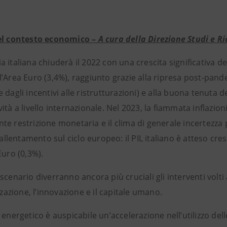
el contesto economico –
A cura della Direzione Studi e R
 italiana chiuderà il 2022 con una crescita significativa del
’Area Euro (3,4%), raggiunto grazie alla ripresa post-pande
 dagli incentivi alle ristrutturazioni) e alla buona tenuta 
ità a livello internazionale. Nel 2023, la fiammata inflazioni
te restrizione monetaria e il clima di generale incertezz
 rallentamento sul ciclo europeo: il PIL italiano è atteso cr
Euro (0,3%).
scenario diverranno ancora più cruciali gli interventi volt
izzazione, l’innovazione e il capitale umano.
 energetico è auspicabile un’accelerazione nell’utilizzo delle