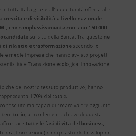
n tutta Italia grazie all’opportunità offerta alle
escita e di visibilità a livello nazionale
MI, che complessivamente contano 150.000
utocandidate
sul sito della Banca. Tra queste
ne
i di rilancio e trasformazione
secondo le
cole e medie imprese che hanno avviato progetti
ostenibilità e Transizione ecologica; Innovazione,
tipiche del nostro tessuto produttivo, hanno
rappresenta il 70% del totale.
o conosciute ma capaci di creare valore aggiunto
l territorio
, altro elemento chiave di questa
 affrontare
tutte le fasi di vita del business
,
Filiera, Formazione) e nei pilastri dello sviluppo,