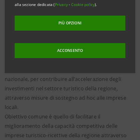
alla sezione dedicata (
Privacy
-
Cookie policy
).
· Strumenti a supporto per l’accesso ai bandi
pubblici previsti dal PNRR e tra questi la
PIÙ OPZIONI
piattaforma Incent Now
Montesilvano (Pescara), 20 marzo 2023
– Intesa
Sanpaolo e Federalberghi Abruzzo hanno presentato
ACCONSENTO
oggi un accordo, nell’ambito della più ampia
collaborazione in essere tra il Gruppo e Federalberghi
nazionale, per contribuire all’accelerazione degli
investimenti nel settore turistico della regione,
attraverso misure di sostegno ad hoc alle imprese
locali.
Obiettivo comune è quello di facilitare il
miglioramento della capacità competitiva delle
imprese turistico-ricettive della regione attraverso