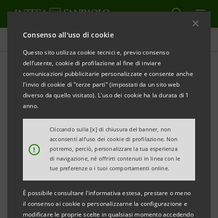
Consenso all'uso di cookie
Comunicati stampa
Questo sito utilizza cookie tecnici e, previo consenso
dell’utente, cookie di profilazione al fine di inviare
STAMPA
AGGIORNA
comunicazioni pubblicitarie personalizzate e consente anche
ACCORDO TRA INTESA SANPAOLO E
l'invio di cookie di "terze parti" (impostati da un sito web
FEDERALBERGHI ABRUZZO PER SOSTENERE GLI
diverso da quello visitato). L'uso dei cookie ha la durata di 1
INVESTIMENTI NEL SETTORE TURISTICO DELLA
anno.
REGIONE
Cliccando sulla [x] di chiusura del banner, non
acconsenti all’uso dei cookie di profilazione. Non
· Riqualificazione, efficientamento energetico e
!
potremo, perciò, personalizzare la tua esperienza
digitalizzazione i principali driver
di navigazione, né offrirti contenuti in linea con le
tue preferenze o i tuoi comportamenti online.
· Tra le misure presentate oggi a Montesilvano
anche interventi per contrastare il caro bollette,
È possibile consultare l'informativa estesa, prestare o meno
agevolazioni per il sistema dei pagamenti e
il consenso ai cookie o personalizzarne la configurazione e
modificare le proprie scelte in qualsiasi momento accedendo
finanziamenti a supporto della liquidità