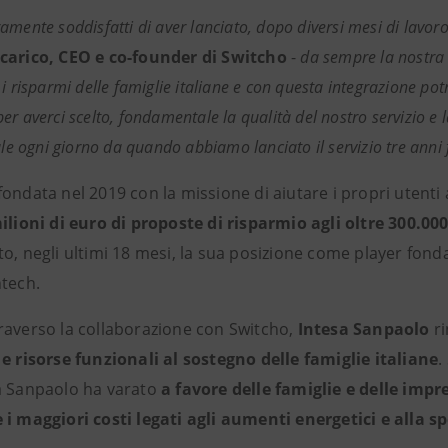
amente soddisfatti di aver lanciato, dopo diversi mesi di lavor
carico, CEO e co-founder di Switcho
-
da sempre la nostra 
 i risparmi delle famiglie italiane e con questa integrazione p
er averci scelto, fondamentale la qualità del nostro servizio e 
ale ogni giorno da quando abbiamo lanciato il servizio tre anni 
 fondata nel 2019 con la missione di aiutare i propri utenti
ilioni di euro di proposte di risparmio agli oltre 300.000
to, negli ultimi 18 mesi, la sua posizione come player fon
ntech.
raverso la collaborazione con Switcho,
Intesa Sanpaolo
ri
 e risorse funzionali al sostegno delle famiglie italiane
.
a Sanpaolo ha varato
a favore delle famiglie e delle impr
 i maggiori costi legati agli aumenti energetici e alla 