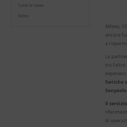
Tutte le news
Video
Milano, 1
ancora fun
a risparmi
La partner
tra l’alt
experience
Switcho s
Sanpaolo 
Il serviz
riferiment
di operazi