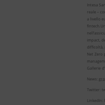
Intesa San
reale – co
a livello 
fintech.U
nell’assic
impact, de
difficoltà
Net Zero p
management
Gallerie d
News:
gro
Twitter: 
LinkedIn: