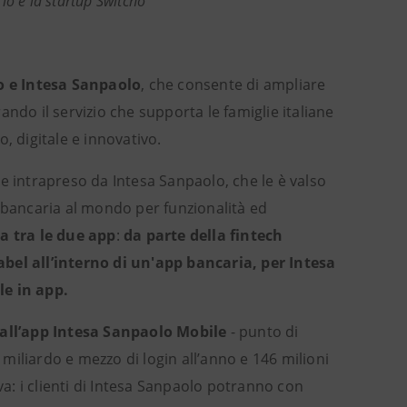
rio e la startup Switcho
ho e Intesa Sanpaolo
, che consente di ampliare
ando il servizio che supporta le famiglie italiane
, digitale e innovativo.
e intrapreso da Intesa Sanpaolo, che le è valso
p bancaria al mondo per funzionalità ed
a tra le due app
:
da parte della fintech
abel all’interno di un'app bancaria, per Intesa
le in app.
 dall’app Intesa Sanpaolo Mobile
- punto di
 miliardo e mezzo di login all’anno e 146 milioni
va: i clienti di Intesa Sanpaolo potranno con