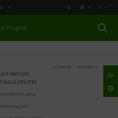
NOTIFICHE
IT
ZI
AREA UTENTE
 e Progetti
per chiudere
STAMPA
AGGIORNA
LO E SWITCHO,
 SULLE UTILITIES
controllare le spese
vizio integrato: