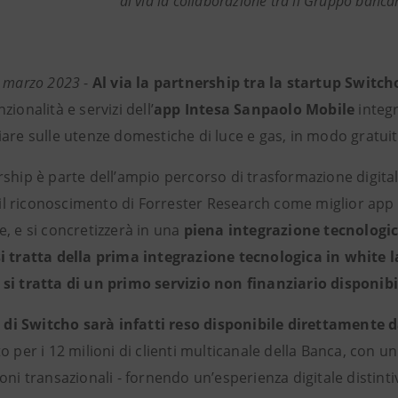
al via la collaborazione tra il Gruppo banca
5 marzo 2023
-
Al via la partnership tra la startup Switc
zionalità e servizi dell’
app
Intesa Sanpaolo Mobile
integr
are sulle utenze domestiche di luce e gas, in modo gratuito
ship è parte dell’ampio percorso di trasformazione digital
ro il riconoscimento di Forrester Research come miglior ap
, e si concretizzerà in una
piena integrazione tecnologic
i tratta della prima integrazione tecnologica in white l
si tratta di un primo servizio non finanziario disponibi
io di Switcho sarà infatti reso disponibile direttamente
o per i 12 milioni di clienti multicanale della Banca, con un
oni transazionali - fornendo un’esperienza digitale distinti