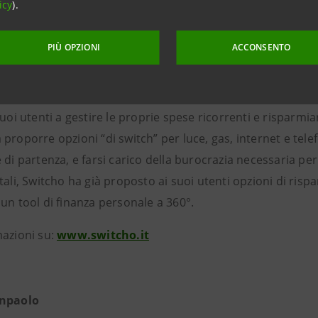
icy
).
PIÙ OPZIONI
ACCONSENTO
itcho
una startup fintech fondata nel 2019 da Marco Tricarico, Re
suoi utenti a gestire le proprie spese ricorrenti e risparmiar
proporre opzioni “di switch” per luce, gas, internet e telefo
 di partenza, e farsi carico della burocrazia necessaria per
tali, Switcho ha già proposto ai suoi utenti opzioni di risp
un tool di finanza personale a 360°.
mazioni su:
www.switcho.it
anpaolo