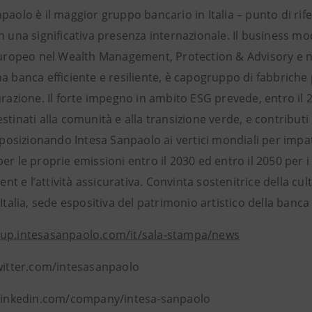
paolo è il maggior gruppo bancario in Italia – punto di ri
n una significativa presenza internazionale. Il business mo
europeo nel Wealth Management, Protection & Advisory e ne 
na banca efficiente e resiliente, è capogruppo di fabbrich
urazione. Il forte impegno in ambito ESG prevede, entro il 2
stinati alla comunità e alla transizione verde, e contribut
, posizionando Intesa Sanpaolo ai vertici mondiali per imp
er le proprie emissioni entro il 2030 ed entro il 2050 per i p
 e l’attività assicurativa. Convinta sostenitrice della cul
’Italia, sede espositiva del patrimonio artistico della banca 
up.intesasanpaolo.com/it/sala-stampa/news
twitter.com/intesasanpaolo
 linkedin.com/company/intesa-sanpaolo