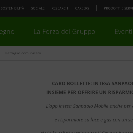
SOSTENIBILITÀ
SOCIALE
RESEARCH
CAREERS
PRODOTTI E SERVI
pegno
La Forza del Gruppo
Eventi
Dettaglio comunicato
premi
Invio
per cercare o
ESC
CARO BOLLETTE: INTESA SANPAO
INSIEME PER OFFRIRE UN RISPARMIO
L’app Intesa Sanpaolo Mobile anche per 
e risparmiare su luce e gas con un ser