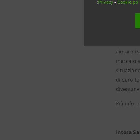
(
Privacy
-
Cookie pol
About Sw
Switcho è 
aiutare i 
mercato a 
situazione
di euro to
diventare 
Più infor
Intesa S