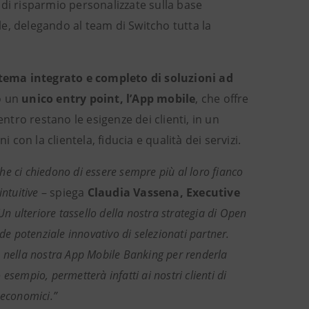
e di risparmio personalizzate sulla base
rle, delegando al team di Switcho tutta la
tema integrato e completo di soluzioni ad
so un
unico entry point, l’App mobile
, che offre
ntro restano le esigenze dei clienti, in un
on la clientela, fiducia e qualità dei servizi.
 che ci chiedono di essere sempre più al loro fianco
 intuitive
– spiega
Claudia Vassena, Executive
n ulteriore tassello della nostra strategia di Open
de potenziale innovativo di selezionati partner.
zzo nella nostra App Mobile Banking per renderla
sempio, permetterà infatti ai nostri clienti di
 economici.”