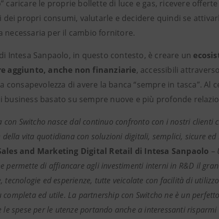
” caricare le proprie bollette di luce e gas, ricevere offert
si dei propri consumi, valutarle e decidere quindi se attiva
 necessaria per il cambio fornitore.
 di Intesa Sanpaolo, in questo contesto, è creare un
ecosis
re aggiunto, anche non finanziarie
, accessibili attraver
 la consapevolezza di avere la banca “sempre in tasca”. Al ce
 business basato su sempre nuove e più profonde relazioni c
va con Switcho nasce dal continuo confronto con i nostri clienti
e della vita quotidiana con soluzioni digitali, semplici, sicure ed
Sales and Marketing Digital Retail di Intesa Sanpaolo
–
U
 permette di affiancare agli investimenti interni in R&D il gran
 tecnologie ed esperienze, tutte veicolate con facilità di utili
completa ed utile. La partnership con Switcho ne è un perfetto e
e le spese per le utenze portando anche a interessanti risparmi