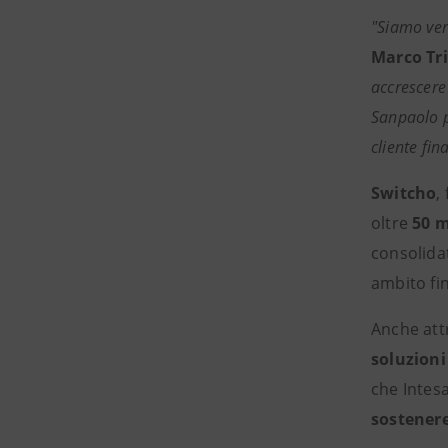
"Siamo ver
Marco Tri
accrescere
Sanpaolo p
cliente fin
Switcho
,
oltre
50 m
consolida
ambito fi
Anche att
soluzioni
che Intes
sostenere