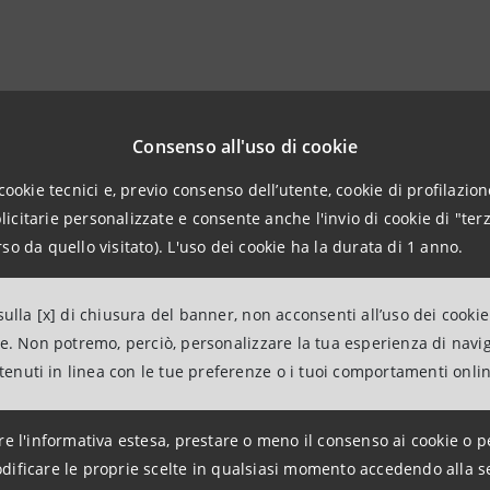
Stampa Switcho
Consenso all'uso di cookie
 Coppolino
bruna@saykudos.co
349 82 1
cookie tecnici e, previo consenso dell’utente, cookie di profilazione
citarie personalizzate e consente anche l'invio di cookie di "terz
andro Bono
alessandro@saykudos.co
347 0
so da quello visitato). L'uso dei cookie ha la durata di 1 anno.
ca Leporati
rebecca@saykudos.co
333 44
ulla [x] di chiusura del banner, non acconsenti all’uso dei cookie
anpaolo
ne. Non potremo, perciò, personalizzare la tua esperienza di navi
ntenuti in linea con le tue preferenze o i tuoi comportamenti onli
ations Banca dei Territori e Media Locali
intesasanpaolo.com
re l'informativa estesa, prestare o meno il consenso ai cookie o p
dificare le proprie scelte in qualsiasi momento accedendo alla s
group.intesasanpaolo.com/it/sala-stampa/news