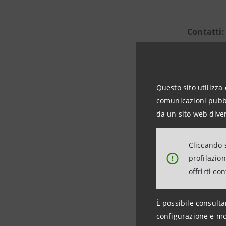
Contatti:
Ufficio 
Bruna
Questo sito utilizza 
comunicazioni pubbli
Aless
da un sito web diver
Rebec
Cliccando s
Intesa S
profilazio
!
offrirti co
Media Rel
stampa@
È possibile consulta
configurazione e mo
https://