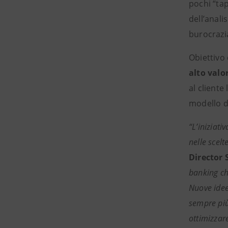
pochi “tap
dell’anali
burocrazia
Obiettivo
alto valo
al cliente
modello di
“L’iniziati
nelle scelt
Director 
banking che
Nuove idee,
sempre più 
ottimizzar