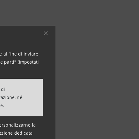
8 547
 al fine di inviare
e parti" (impostati
5 18 455
 12 506
 di
gazione, né
ne.
ersonalizzarne la
ezione dedicata