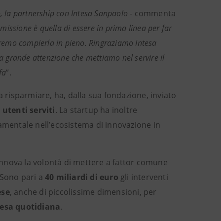
o, la partnership con Intesa Sanpaolo -
commenta
missione è quella di essere in prima linea per far
otremo compierla in pieno. Ringraziamo Intesa
la grande attenzione che mettiamo nel servire il
fa
”.
 a risparmiare, ha, dalla sua fondazione, inviato
 utenti serviti
. La startup ha inoltre
damentale nell’ecosistema di innovazione in
nnova la volontà di mettere a fattor comune
 Sono pari a
40 miliardi di euro
gli interventi
ese
, anche di piccolissime dimensioni, per
spesa quotidiana
.