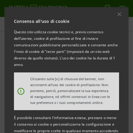
Consenso all'uso di cookie
Comunicati stampa
Questo sito utilizza cookie tecnici e, previo consenso
dell’utente, cookie di profilazione al fine di inviare
STAMPA
AGGIORNA
comunicazioni pubblicitarie personalizzate e consente anche
INTESA SANPAOLO: L’ITALIA E LA RIFORMA DELLA
l'invio di cookie di "terze parti" (impostati da un sito web
GOVERNANCE EUROPEA
diverso da quello visitato). L'uso dei cookie ha la durata di 1
anno.
L’evento, tenutosi oggi a Milano, ha visto la
partecipazione di Giancarlo Giorgetti,
Cliccando sulla [x] di chiusura del banner, non
acconsenti all’uso dei cookie di profilazione. Non
Ministro dell’Economia e delle Finanze, di
!
potremo, perciò, personalizzare la tua esperienza
rappresentanti delle istituzioni europee e
di navigazione, né offrirti contenuti in linea con le
tue preferenze o i tuoi comportamenti online.
del mondo accademico
Al centro del confronto la Comunicazione
È possibile consultare l'informativa estesa, prestare o meno
il consenso ai cookie o personalizzarne la configurazione e
dello scorso novembre della Commissione
modificare le proprie scelte in qualsiasi momento accedendo