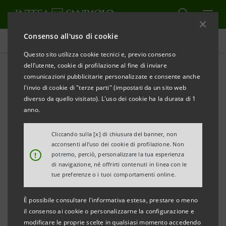
Consenso all'uso di cookie
Comunicati stampa
Questo sito utilizza cookie tecnici e, previo consenso
dell’utente, cookie di profilazione al fine di inviare
STAMPA
AGGIORNA
comunicazioni pubblicitarie personalizzate e consente anche
InvestEU: in arrivo 3,4 miliardi di euro per
l'invio di cookie di "terze parti" (impostati da un sito web
l’ammodernamento della linea ferroviaria
diverso da quello visitato). L'uso dei cookie ha la durata di 1
Palermo-Catania
anno.
L’ammodernamento di 178 Km della tratta
Cliccando sulla [x] di chiusura del banner, non
acconsenti all’uso dei cookie di profilazione. Non
Palermo - Catania permetterà di ridurre di
!
potremo, perciò, personalizzare la tua esperienza
un terzo i tempi di percorrenza attuali,
di navigazione, né offrirti contenuti in linea con le
tue preferenze o i tuoi comportamenti online.
collegando con servizi ferroviari diretti le
città in due ore, con importanti ricadute
È possibile consultare l'informativa estesa, prestare o meno
sullo sviluppo economico, sociale e
il consenso ai cookie o personalizzarne la configurazione e
modificare le proprie scelte in qualsiasi momento accedendo
sostenibile della Sicilia