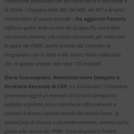
l’attenzione particolare che ha rivolto verso il meridione e
la Sicilia.
L’impegno della BEI, del MEF, del MIT e di tutti i
sottoscrittori di questo accordo
– ha aggiunto Ferraris -
rafforza quello delle società del Gruppo FS, come Rete
Ferroviaria Italiana, che stanno lavorando per realizzare
le opere del PNRR, quelle previste dal Contratto di
Programma con lo Stato e dal nostro Piano Industriale
che, in questo settore, vale oltre 110 miliardi”.
Dario Scannapieco, Amministratore Delegato e
Direttore Generale di CDP
, ha dichiarato: “
L’iniziativa
presentata oggi è un esempio di come la sinergia tra
pubblico e privato possa contribuire efficacemente a
colmare il divario infrastrutturale del nostro Paese. In
questa fase di rilancio e ammodernamento, avviata anche
grazie alle risorse del PNRR, Cassa Depositi e Prestiti