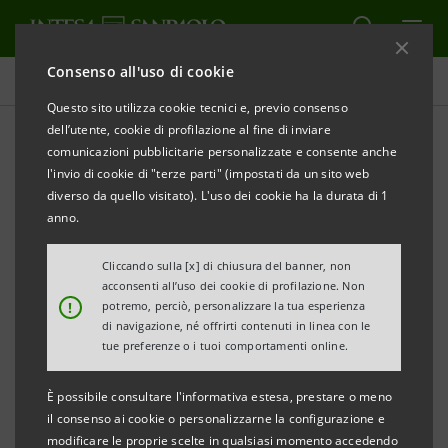
Consenso all'uso di cookie
Comunicati stampa
Questo sito utilizza cookie tecnici e, previo consenso
dell’utente, cookie di profilazione al fine di inviare
STAMPA
AGGIORNA
comunicazioni pubblicitarie personalizzate e consente anche
INTESA SANPAOLO: A PESARO LA TERZA TAPPA DI
l'invio di cookie di "terze parti" (impostati da un sito web
“DIAMO VOCE ALL’IMPATTO”, IL ROAD SHOW
diverso da quello visitato). L'uso dei cookie ha la durata di 1
DEDICATO AL TERZO SETTORE
anno.
Previste 12 tappe a livello nazionale
Cliccando sulla [x] di chiusura del banner, non
acconsenti all’uso dei cookie di profilazione. Non
• A fine 2022 gli impieghi alle organizzazioni del
!
potremo, perciò, personalizzare la tua esperienza
Terzo Settore di Pesaro hanno raggiunto i 25
di navigazione, né offrirti contenuti in linea con le
tue preferenze o i tuoi comportamenti online.
milioni di euro
È possibile consultare l'informativa estesa, prestare o meno
• A Pesaro sono oltre 700 gli enti del Terzo Settore
il consenso ai cookie o personalizzarne la configurazione e
clienti di Intesa Sanpaolo
modificare le proprie scelte in qualsiasi momento accedendo