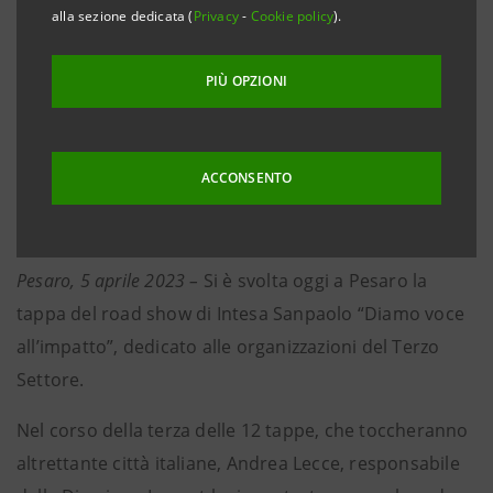
alla sezione dedicata (
Privacy
-
Cookie policy
).
• La Direzione Impact opera sul territorio per
sviluppare un’economia del bene comune
PIÙ OPZIONI
• Nuovo metodo di misurazione dell’impatto
sociale dei progetti delle organizzazioni del Terzo
ACCONSENTO
Settore
Pesaro, 5 aprile 2023 –
Si è svolta oggi a Pesaro la
tappa del road show di Intesa Sanpaolo “Diamo voce
all’impatto”, dedicato alle organizzazioni del Terzo
Settore.
Nel corso della terza delle 12 tappe, che toccheranno
altrettante città italiane, Andrea Lecce, responsabile