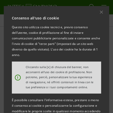
Consenso all'uso di cookie
Comunicati stampa
Questo sito utilizza cookie tecnici e, previo consenso
dell’utente, cookie di profilazione al fine di inviare
STAMPA
AGGIORNA
comunicazioni pubblicitarie personalizzate e consente anche
BONUS EDILIZI: ACCORDO TRA INTESA SANPAOLO E
l'invio di cookie di "terze parti" (impostati da un sito web
SALCEF GROUP SULLA RICESSIONE DI CREDITI
diverso da quello visitato). L'uso dei cookie ha la durata di 1
FISCALI PER 40 MILIONI DI EURO
anno.
• Prosegue l’attuazione del DL Aiuti da parte della
Cliccando sulla [x] di chiusura del banner, non
acconsenti all’uso dei cookie di profilazione. Non
banca finalizzata a liberare capacità fiscale a
!
potremo, perciò, personalizzare la tua esperienza
beneficio di privati e aziende
di navigazione, né offrirti contenuti in linea con le
tue preferenze o i tuoi comportamenti online.
• L’accordo di ricessione con il Gruppo Salcef ha la
È possibile consultare l'informativa estesa, prestare o meno
finalità di sostenere il settore edile laziale e
il consenso ai cookie o personalizzarne la configurazione e
nazionale
modificare le proprie scelte in qualsiasi momento accedendo