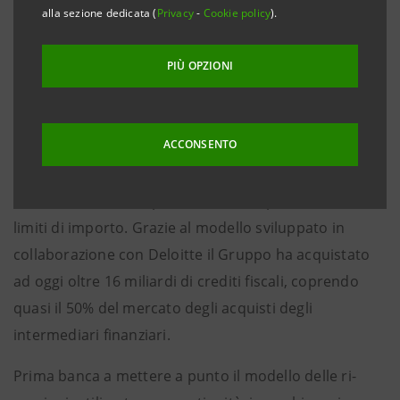
alla sezione dedicata (
Privacy
-
Cookie policy
).
Roma, 21 aprile 2023 –
Intesa Sanpaolo e Salcef Group
S.p.A. hanno siglato un accordo per la ricessione dei
PIÙ OPZIONI
crediti fiscali legati ai Bonus Edilizi e al Superbonus
per un valore fiscale pari a 40 milioni di euro.
ACCONSENTO
Intesa Sanpaolo conferma il proprio impegno a
supporto dell'economia del paese nell’acquisto dei
crediti fiscali, sia da privati che da imprese e senza
limiti di importo. Grazie al modello sviluppato in
collaborazione con Deloitte il Gruppo ha acquistato
ad oggi oltre 16 miliardi di crediti fiscali, coprendo
quasi il 50% del mercato degli acquisti degli
intermediari finanziari.
Prima banca a mettere a punto il modello delle ri-