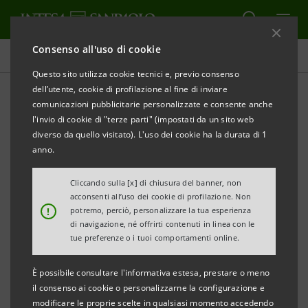
Consenso all'uso di cookie
Comunicati stampa
Questo sito utilizza cookie tecnici e, previo consenso
dell’utente, cookie di profilazione al fine di inviare
STAMPA
AGGIORNA
comunicazioni pubblicitarie personalizzate e consente anche
COMUNICATO STAMPA
l'invio di cookie di "terze parti" (impostati da un sito web
diverso da quello visitato). L'uso dei cookie ha la durata di 1
INAUGURATO IL NUOVO SPAZIO GIOVANI IN CASA
anno.
ABRAMO DIEGO
Cliccando sulla [x] di chiusura del banner, non
Il nuovo spazio è parte del progetto
Bericus
acconsenti all’uso dei cookie di profilazione. Non
!
potremo, perciò, personalizzare la tua esperienza
Teen-Builder
de La Vigna società
di navigazione, né offrirti contenuti in linea con le
cooperativa sociale.
tue preferenze o i tuoi comportamenti online.
Progetto reso possibile grazie ad una
È possibile consultare l'informativa estesa, prestare o meno
iniziativa di crowdfunding alla quale
il consenso ai cookie o personalizzarne la configurazione e
modificare le proprie scelte in qualsiasi momento accedendo
hanno contribuito privati cittadini,