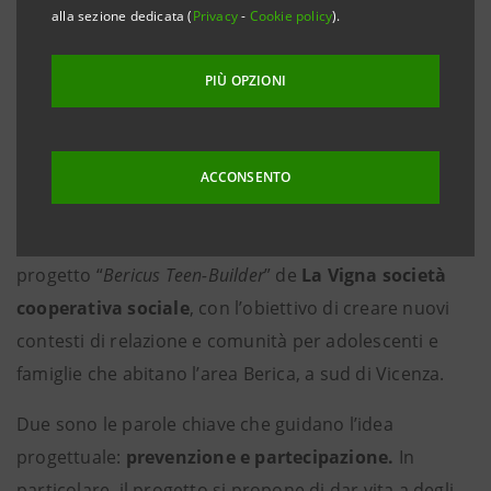
alla sezione dedicata (
Privacy
-
Cookie policy
).
imprese e il Gruppo Intesa Sanpaolo.
Castegnero, 26 aprile 2023
. Inaugurato oggi il
nuovo
PIÙ OPZIONI
spazio in Casa Abramo Diego
dedicato a ragazze e
ragazzi dagli 11 ai 19 anni e alle loro famiglie,
nell’ambito del
Programma Formula di Intesa
ACCONSENTO
Sanpaolo
, in collaborazione con
Fondazione CESVI
.
L’apertura del nuovo spazio è stata possibile grazie al
progetto “
Bericus Teen-Builder
” de
La Vigna società
cooperativa sociale
, con l’obiettivo di creare nuovi
contesti di relazione e comunità per adolescenti e
famiglie che abitano l’area Berica, a sud di Vicenza.
Due sono le parole chiave che guidano l’idea
progettuale:
prevenzione e partecipazione.
In
particolare, il progetto si propone di dar vita a degli