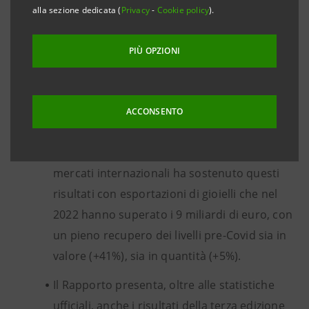
alla sezione dedicata (
Privacy
-
Cookie policy
).
conoscenze sul settore e integrare le analisi
quantitative con le conoscenze degli
PIÙ OPZIONI
operatori.
Emerge un quadro per il 2022 decisamente
positivo con un fatturato in crescita del 22,1%
ACCONSENTO
che rafforza l’importante rimbalzo maturato
nel 2021 (+55,3%). Il buon posizionamento sui
mercati internazionali ha sostenuto questi
risultati con esportazioni di gioielli che nel
2022 hanno superato i 9 miliardi di euro, con
un pieno recupero dei livelli pre-Covid sia in
valore (+41%), sia in quantità (+5%).
Il Rapporto presenta, oltre alle statistiche
ufficiali, anche i risultati della terza edizione