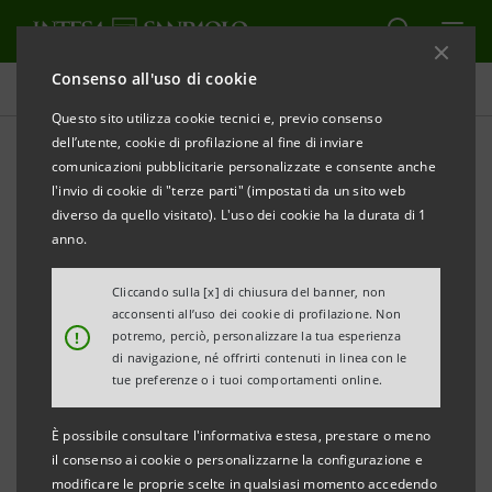
Consenso all'uso di cookie
Comunicati stampa
Questo sito utilizza cookie tecnici e, previo consenso
dell’utente, cookie di profilazione al fine di inviare
STAMPA
AGGIORNA
comunicazioni pubblicitarie personalizzate e consente anche
COMUNICATO STAMPA
l'invio di cookie di "terze parti" (impostati da un sito web
diverso da quello visitato). L'uso dei cookie ha la durata di 1
Un 2022 in netta crescita per il settore orafo e
anno.
gioielliero italiano
Cliccando sulla [x] di chiusura del banner, non
Fatturato ed esportazioni in forte aumento
acconsenti all’uso dei cookie di profilazione. Non
!
potremo, perciò, personalizzare la tua esperienza
nonostante le incertezze del mercato nei dati Club
di navigazione, né offrirti contenuti in linea con le
degli Orafi Italia – Intesa Sanpaolo
tue preferenze o i tuoi comportamenti online.
Il Club degli Orafi e Intesa Sanpaolo hanno
È possibile consultare l'informativa estesa, prestare o meno
presentato il Rapporto congiunto sul settore
il consenso ai cookie o personalizzarne la configurazione e
modificare le proprie scelte in qualsiasi momento accedendo
orafo italiano per condividere le rispettive