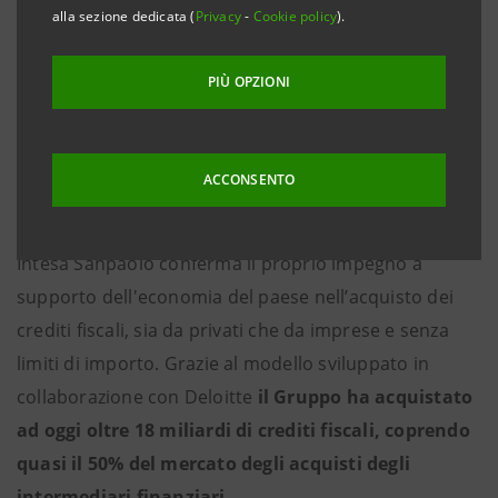
alla sezione dedicata (
Privacy
-
Cookie policy
).
veneto e nazionale
Verona, 29 maggio 2023
–
Intesa Sanpaolo
e
Piva
PIÙ OPZIONI
Group spa
hanno siglato un
accordo per la
ricessione dei crediti fiscali
legati ai Bonus Edilizi e al
Superbonus per un valore fiscale pari a
29 milioni di
ACCONSENTO
euro
.
Intesa Sanpaolo conferma il proprio impegno a
supporto dell'economia del paese nell’acquisto dei
crediti fiscali, sia da privati che da imprese e senza
limiti di importo. Grazie al modello sviluppato in
collaborazione con Deloitte
il Gruppo ha acquistato
ad oggi oltre 18 miliardi di crediti fiscali, coprendo
quasi il 50% del mercato degli acquisti degli
intermediari finanziari
.