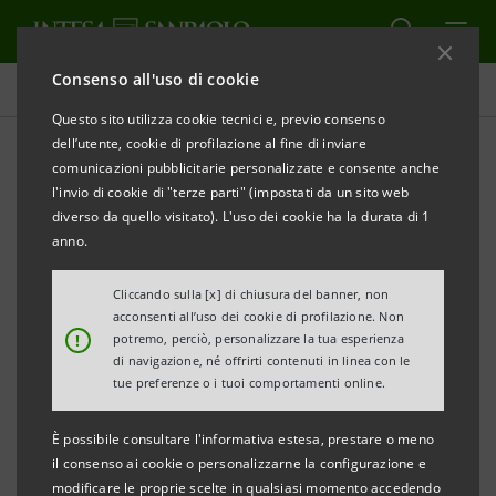
Consenso all'uso di cookie
Comunicati stampa
Questo sito utilizza cookie tecnici e, previo consenso
dell’utente, cookie di profilazione al fine di inviare
STAMPA
AGGIORNA
comunicazioni pubblicitarie personalizzate e consente anche
COMUNICATO STAMPA
l'invio di cookie di "terze parti" (impostati da un sito web
diverso da quello visitato). L'uso dei cookie ha la durata di 1
BONUS EDILIZI:
ACCORDO TRA INTESA SANPAOLO E
anno.
PIVA GROUP SULLA RICESSIONE DI CREDITI FISCALI
PER 29 MILIONI DI EURO
Cliccando sulla [x] di chiusura del banner, non
acconsenti all’uso dei cookie di profilazione. Non
!
potremo, perciò, personalizzare la tua esperienza
Prosegue l’attuazione del DL Aiuti da parte
di navigazione, né offrirti contenuti in linea con le
della banca finalizzata a liberare capacità
tue preferenze o i tuoi comportamenti online.
fiscale a beneficio di privati e aziende
È possibile consultare l'informativa estesa, prestare o meno
L’accordo di ricessione con Piva Group spa
il consenso ai cookie o personalizzarne la configurazione e
modificare le proprie scelte in qualsiasi momento accedendo
ha la finalità di sostenere il settore edile