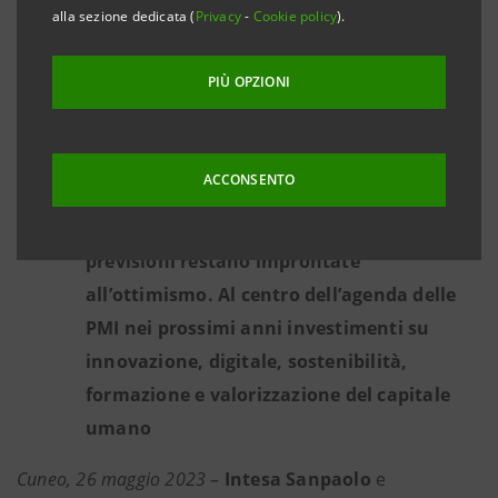
iniziative per favorire l’accesso ai fondi del
alla sezione dedicata (
Privacy
-
Cookie policy
).
PNRR, sostegno a fronte del rincaro delle
materie prime e dell'energia. Previste
PIÙ OPZIONI
agevolazioni per i pagamenti digitali
Nel 2023 le imprese piemontesi del
ACCONSENTO
commercio potranno beneficiare del traino
del turismo, settore per il quale le
previsioni restano improntate
all’ottimismo. Al centro dell’agenda delle
PMI nei prossimi anni investimenti su
innovazione, digitale, sostenibilità,
formazione e valorizzazione del capitale
umano
Cuneo, 26 maggio 2023 –
Intesa Sanpaolo
e