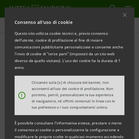
Consenso all'uso di cookie
Comunicati stampa
Questo sito utilizza cookie tecnici e, previo consenso
dell’utente, cookie di profilazione al fine di inviare
STAMPA
AGGIORNA
comunicazioni pubblicitarie personalizzate e consente anche
ACCORDO TRA INTESA SANPAOLO E
l'invio di cookie di "terze parti" (impostati da un sito web
CONFCOMMERCIO PROVINCIA DI CUNEO
diverso da quello visitato). L'uso dei cookie ha la durata di 1
anno.
PER SOSTENERE LA CRESCITA DELLE PMI DEL
TERRITORIO
Cliccando sulla [x] di chiusura del banner, non
acconsenti all’uso dei cookie di profilazione. Non
!
potremo, perciò, personalizzare la tua esperienza
Punti centrali del protocollo: nuove linee di
di navigazione, né offrirti contenuti in linea con le
credito supportate da un plafond
tue preferenze o i tuoi comportamenti online.
nazionale di 5 miliardi di euro,
È possibile consultare l'informativa estesa, prestare o meno
finanziamenti innovativi per accelerare
il consenso ai cookie o personalizzarne la configurazione e
transizione sostenibile e digitalizzazione,
modificare le proprie scelte in qualsiasi momento accedendo