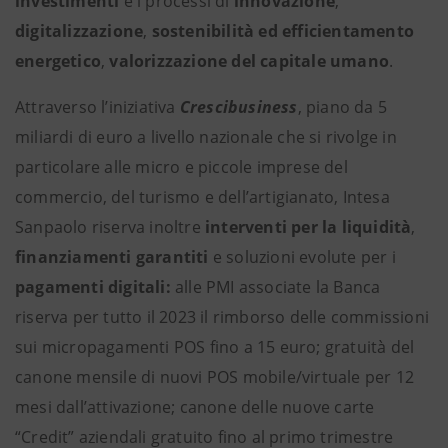
investimenti
e i processi di
innovazione
,
digitalizzazione
,
sostenibilità ed efficientamento
energetico
,
valorizzazione del capitale umano
.
Attraverso l’iniziativa
Crescibusiness
, piano da 5
miliardi di euro a livello nazionale che si rivolge in
particolare alle micro e piccole imprese del
commercio, del turismo e dell’artigianato, Intesa
Sanpaolo riserva inoltre
interventi per la liquidità
,
finanziamenti garantiti
e
soluzioni evolute per i
pagamenti digitali:
alle PMI associate la Banca
riserva
per tutto il 2023 il rimborso delle commissioni
sui micropagamenti POS fino a 15 euro; gratuità del
canone mensile di nuovi POS mobile/virtuale per 12
mesi dall’attivazione; canone delle nuove carte
“Credit” aziendali gratuito fino al primo trimestre