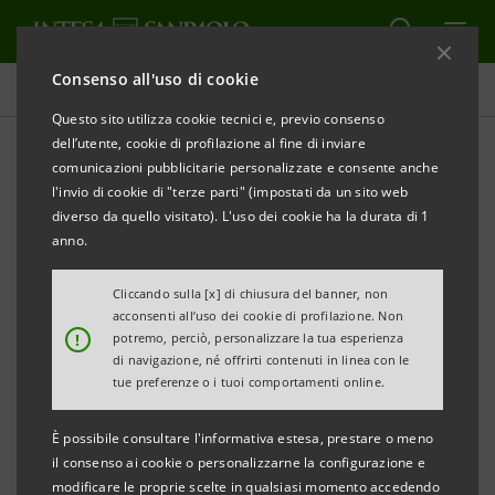
Consenso all'uso di cookie
Comunicati stampa
Questo sito utilizza cookie tecnici e, previo consenso
dell’utente, cookie di profilazione al fine di inviare
STAMPA
AGGIORNA
comunicazioni pubblicitarie personalizzate e consente anche
INTESA SANPAOLO E FONDAZIONE
l'invio di cookie di "terze parti" (impostati da un sito web
INTERCULTURA: L’INCLUSIONE EDUCATIVA
diverso da quello visitato). L'uso dei cookie ha la durata di 1
ATTRAVERSO GLI SCAMBI INTERNAZIONALI
anno.
Già 800 studenti di scuole secondarie hanno
Cliccando sulla [x] di chiusura del banner, non
acconsenti all’uso dei cookie di profilazione. Non
ricevuto borse di studio Intesa Sanpaolo per
!
potremo, perciò, personalizzare la tua esperienza
studiare all’estero
di navigazione, né offrirti contenuti in linea con le
tue preferenze o i tuoi comportamenti online.
Milano, 25 maggio 2023
– Intesa Sanpaolo affianca la
È possibile consultare l'informativa estesa, prestare o meno
Fondazione Intercultura da oltre 20 anni nella
il consenso ai cookie o personalizzarne la configurazione e
promozione dei programmi di mobilità studentesca
modificare le proprie scelte in qualsiasi momento accedendo