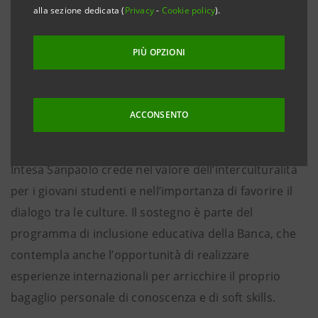
internazionale. Grazie al sostegno del Gruppo, 800
alla sezione dedicata (
Privacy
-
Cookie policy
).
studenti provenienti da tutta Italia e dall’estero
hanno potuto partecipare ai programmi di studio in
PIÙ OPZIONI
diversi paesi del mondo. Quest’anno, con il
contributo della Banca, 19 giovani studenti iscritti alle
scuole superiori studieranno all’estero per l’anno
ACCONSENTO
scolastico 2023-24.
Intesa Sanpaolo crede nel valore dell’interculturalità
per i giovani studenti e nell’importanza di favorire il
dialogo tra le culture. Il sostegno è parte del
programma di inclusione educativa della Banca, che
contempla anche l’opportunità di realizzare
esperienze internazionali per arricchire il proprio
bagaglio personale di conoscenza e di soft skills.