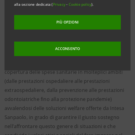
realtà molto legata ai propri collaboratori per i quali
alla sezione dedicata (
Privacy
-
Cookie policy
).
ha stipulato una polizza collettiva per il rimborso di
spese mediche con Intesa Sanpaolo RBM Salute,
PIÙ OPZIONI
Compagnia di assicurazioni della Divisione Insurance
di Intesa Sanpaolo.
ACCONSENTO
I vertici dell’azienda hanno infatti deciso di fornire un
concreto supporto alle 101 risorse garantendo loro la
copertura delle spese sanitarie in molteplici ambiti
(dalle prestazioni ospedaliere alle prestazioni
extraospedaliere, dalla prevenzione alle prestazioni
odontoiatriche fino alla protezione pandemie)
avvalendosi delle soluzioni welfare offerte da Intesa
Sanpaolo, in grado di garantire il giusto sostegno
nell’affrontare questo genere di situazioni e che