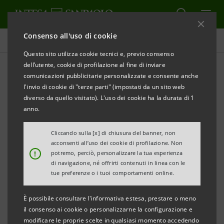
Consenso all'uso di cookie
Comunicati stampa
Questo sito utilizza cookie tecnici e, previo consenso
dell’utente, cookie di profilazione al fine di inviare
STAMPA
AGGIORNA
comunicazioni pubblicitarie personalizzate e consente anche
LA MG PROJECT PROSEGUE IL PERCORSO DI
l'invio di cookie di "terze parti" (impostati da un sito web
SVILUPPO E INVESTE SUL WELFARE AZIENDALE
diverso da quello visitato). L'uso dei cookie ha la durata di 1
anno.
L’azienda abruzzese ha scelto di ‘premiare’ i propri
dipendenti con una polizza sanitaria collettiva
Cliccando sulla [x] di chiusura del banner, non
acconsenti all’uso dei cookie di profilazione. Non
messa a disposizione dal Gruppo Intesa Sanpaolo
!
potremo, perciò, personalizzare la tua esperienza
di navigazione, né offrirti contenuti in linea con le
tue preferenze o i tuoi comportamenti online.
Pescara, 18 maggio 2023 –
Protagonista in Italia nella
È possibile consultare l'informativa estesa, prestare o meno
progettazione di impianti e servizi di
il consenso ai cookie o personalizzarne la configurazione e
telecomunicazioni, la MG Project si conferma una
modificare le proprie scelte in qualsiasi momento accedendo