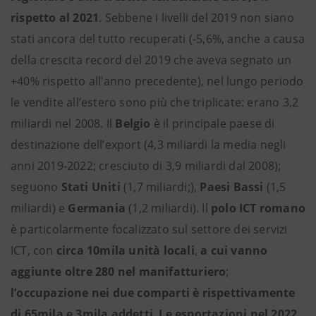
rispetto al 2021
. Sebbene i livelli del 2019 non siano
stati ancora del tutto recuperati (-5,6%, anche a causa
della crescita record del 2019 che aveva segnato un
+40% rispetto all’anno precedente), nel lungo periodo
le vendite all’estero sono più che triplicate: erano 3,2
miliardi nel 2008. Il
Belgio
è il principale paese di
destinazione dell’export (4,3 miliardi la media negli
anni 2019-2022; cresciuto di 3,9 miliardi dal 2008);
seguono
Stati Uniti
(1,7 miliardi;),
Paesi Bassi
(1,5
miliardi) e
Germania
(1,2 miliardi). Il
polo ICT romano
è particolarmente focalizzato sul settore dei servizi
ICT, con
circa 10mila unità locali
,
a cui vanno
aggiunte oltre 280 nel manifatturiero
;
l’occupazione nei due comparti è rispettivamente
di 65mila e 3mila addetti
.
Le esportazioni nel 2022