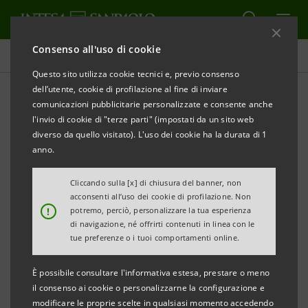
Consenso all'uso di cookie
Comunicati stampa
Questo sito utilizza cookie tecnici e, previo consenso
dell’utente, cookie di profilazione al fine di inviare
STAMPA
AGGIORNA
comunicazioni pubblicitarie personalizzate e consente anche
LAZIO: SCENARI E TREND ECONOMICI DEI DISTRETTI
l'invio di cookie di "terze parti" (impostati da un sito web
INDUSTRIALI
diverso da quello visitato). L'uso dei cookie ha la durata di 1
anno.
E DEI POLI TECNOLOGICI DELLA REGIONE
Cliccando sulla [x] di chiusura del banner, non
·
Nel 2022 si stima un pieno recupero del Pil ai
acconsenti all’uso dei cookie di profilazione. Non
!
potremo, perciò, personalizzare la tua esperienza
livelli pre-Covid
di navigazione, né offrirti contenuti in linea con le
tue preferenze o i tuoi comportamenti online.
·
Seconda regione italiana per startup innovative
È possibile consultare l'informativa estesa, prestare o meno
·
Tra le prime regioni italiane per digitalizzazione
il consenso ai cookie o personalizzarne la configurazione e
modificare le proprie scelte in qualsiasi momento accedendo