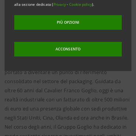
CIB) e UniCredit, assistito dalla Garanzia SupportItalia
alla sezione dedicata (
Privacy
-
Cookie policy
).
di SACE, ha erogato al Gruppo Goglio, impresa leader
nel settore del packaging, un finanziamento da 45
PIÙ OPZIONI
milioni di euro che sarà destinato a ottimizzare la
gestione del circolante.
ACCONSENTO
Goglio Spa è uno storico gruppo industriale costituito
nel 1850 e protagonista di uno sviluppo che lo ha
portato a diventare un punto di riferimento
consolidato nel settore del packaging. Guidata da
oltre 60 anni dal Cavalier Franco Goglio, oggi è una
realtà industriale con un fatturato di oltre 500 milioni
di euro ed una presenza globale con sedi produttive
negli Stati Uniti, Cina, Olanda ed ora anche in Brasile.
Nel corso degli anni, il Gruppo Goglio ha dedicato in