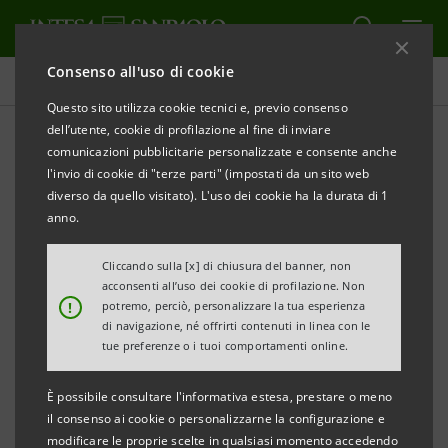
Consenso all'uso di cookie
Comunicati stampa
Questo sito utilizza cookie tecnici e, previo consenso
dell’utente, cookie di profilazione al fine di inviare
STAMPA
AGGIORNA
comunicazioni pubblicitarie personalizzate e consente anche
l'invio di cookie di "terze parti" (impostati da un sito web
45 MILIONI DI EURO PER SOSTENERE L’ATTIVITÀ
diverso da quello visitato). L'uso dei cookie ha la durata di 1
DEL GRUPPO GOGLIO
anno.
Il finanziamento erogato dal pool di banche
Cliccando sulla [x] di chiusura del banner, non
acconsenti all’uso dei cookie di profilazione. Non
costituito da Banco BPM, Intesa Sanpaolo e
!
potremo, perciò, personalizzare la tua esperienza
UniCredit, con la Garanzia SupportItalia di SACE,
di navigazione, né offrirti contenuti in linea con le
tue preferenze o i tuoi comportamenti online.
potrà prevedere la condivisione di obiettivi ESG
È possibile consultare l'informativa estesa, prestare o meno
Milano - Daverio (VA), 31 luglio 2023
- Il pool di banche
il consenso ai cookie o personalizzarne la configurazione e
formato da Banco BPM, Intesa Sanpaolo (Divisione IMI
modificare le proprie scelte in qualsiasi momento accedendo