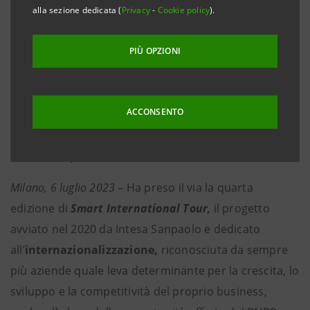
alla sezione dedicata (
Privacy
-
Cookie policy
).
Ungheria
·
Iniziativa inquadrata nel nuovo modello
PIÙ OPZIONI
sinergico per l’internazionalizzazione delle PMI
attivato dalla Divisione Banca dei Territori con le
ACCONSENTO
Divisioni International Subsidiary Banks e IMI
Corporate & Investment Banking del Gruppo
Intesa Sanpaolo
Milano, 6 luglio 2023
– Ha preso il via la quarta
edizione di
Smart International Tour,
il progetto
avviato nel 2020 da Intesa Sanpaolo e dedicato
all’
internazionalizzazione,
riconosciuta da sempre
più aziende quale leva determinante per la crescita, lo
sviluppo e la competitività del proprio business,