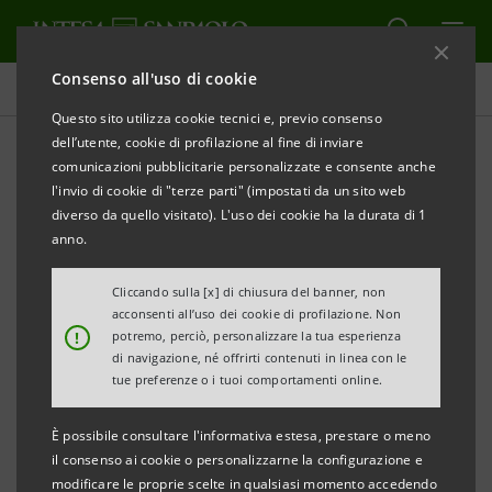
Consenso all'uso di cookie
Comunicati stampa
Questo sito utilizza cookie tecnici e, previo consenso
dell’utente, cookie di profilazione al fine di inviare
STAMPA
AGGIORNA
comunicazioni pubblicitarie personalizzate e consente anche
INTESA SANPAOLO E SIMEST
l'invio di cookie di "terze parti" (impostati da un sito web
diverso da quello visitato). L'uso dei cookie ha la durata di 1
PROMUOVONO LO SVILUPPO ALL’ESTERO DELLE
anno.
PMI
Cliccando sulla [x] di chiusura del banner, non
·
Quarta edizione del tour promosso da Intesa
acconsenti all’uso dei cookie di profilazione. Non
!
potremo, perciò, personalizzare la tua esperienza
Sanpaolo, quest’anno in collaborazione con
di navigazione, né offrirti contenuti in linea con le
SIMEST
tue preferenze o i tuoi comportamenti online.
·
Ciclo di webinar destinato alle aziende italiane
È possibile consultare l'informativa estesa, prestare o meno
clienti accompagnate da Intesa Sanpaolo nei
il consenso ai cookie o personalizzarne la configurazione e
modificare le proprie scelte in qualsiasi momento accedendo
mercati di Cina-Hong Kong, Croazia, Serbia e