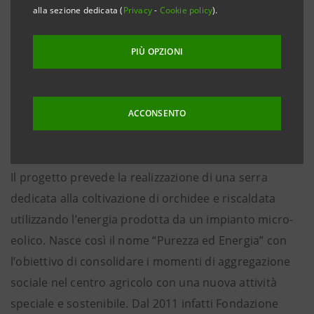
alla sezione dedicata (
Privacy
-
Cookie policy
).
Questi sono i valori che accomunano il progetto
“Purezza ed Energia” che sarà realizzato nei prossimi
PIÙ OPZIONI
mesi nel centro agricolo Fondazione Sistema Ollignan
Onlus di Quart con la collaborazione della Società
Cooperativa Edileco, l’azienda Enessere e il sostegno
ACCONSENTO
di Intesa Sanpaolo attraverso il Programma Formula
in collaborazione con Fondazione CESVI.
Il progetto prevede la realizzazione di una serra
dedicata alla coltivazione di orchidee e riscaldata
utilizzando l’energia prodotta da un impianto micro-
eolico. Nasce così il nome “Purezza ed Energia” con
l’obiettivo di consolidare i momenti di aggregazione
sociale nel centro agricolo con una nuova attività
speciale e sostenibile. Dal 2011 infatti Fondazione