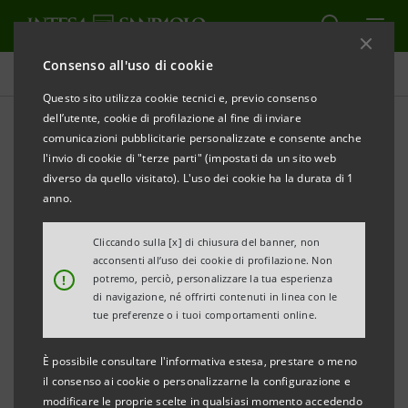
Consenso all'uso di cookie
Comunicati stampa
Questo sito utilizza cookie tecnici e, previo consenso
dell’utente, cookie di profilazione al fine di inviare
STAMPA
AGGIORNA
comunicazioni pubblicitarie personalizzate e consente anche
Quart, martedì 18 luglio 2023
l'invio di cookie di "terze parti" (impostati da un sito web
diverso da quello visitato). L'uso dei cookie ha la durata di 1
ARRIVA AD OLLIGNAN UNA SERRA RISCALDATA CON
anno.
ENERGIA EOLICA
PER LA COLTIVAZIONE DI ORCHIDEE
Cliccando sulla [x] di chiusura del banner, non
acconsenti all’uso dei cookie di profilazione. Non
Alla Fondazione Sistema Ollignan Onlus sono iniziati i
!
potremo, perciò, personalizzare la tua esperienza
lavori per il nuovo progetto “Purezza ed Energia”
di navigazione, né offrirti contenuti in linea con le
tue preferenze o i tuoi comportamenti online.
finanziato da Intesa Sanpaolo attraverso il
Programma Formula, in collaborazione con
È possibile consultare l'informativa estesa, prestare o meno
Fondazione CESVI
il consenso ai cookie o personalizzarne la configurazione e
modificare le proprie scelte in qualsiasi momento accedendo
Sostenibilità, crescita, opportunità e inclusione.