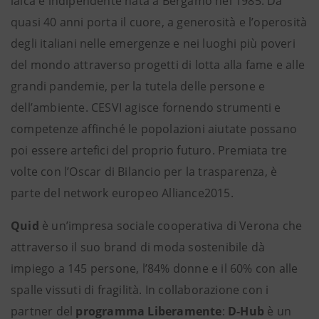
laica e indipendente nata a Bergamo nel 1985. Da
quasi 40 anni porta il cuore, a generosità e l’operosità
degli italiani nelle emergenze e nei luoghi più poveri
del mondo attraverso progetti di lotta alla fame e alle
grandi pandemie, per la tutela delle persone e
dell’ambiente. CESVI agisce fornendo strumenti e
competenze affinché le popolazioni aiutate possano
poi essere artefici del proprio futuro. Premiata tre
volte con l’Oscar di Bilancio per la trasparenza, è
parte del network europeo Alliance2015.
Quid
è un’impresa sociale cooperativa di Verona che
attraverso il suo brand di moda sostenibile dà
impiego a 145 persone, l’84% donne e il 60% con alle
spalle vissuti di fragilità. In collaborazione con i
partner del
programma Liberamente
:
D-Hub
è un