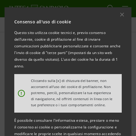
Consenso all'uso di cookie
Comunicati stampa
Questo sito utilizza cookie tecnici e, previo consenso
dell’utente, cookie di profilazione al fine di inviare
STAMPA
AGGIORNA
comunicazioni pubblicitarie personalizzate e consente anche
COMUNICATO STAMPA
l'invio di cookie di "terze parti" (impostati da un sito web
diverso da quello visitato). L'uso dei cookie ha la durata di 1
INTESA SANPAOLO SOSTIENE IL PROGETTO
anno.
“BLOOM: TALENTI CHE SBOCCIANO”
Cliccando sulla [x] di chiusura del banner, non
Il progetto vuole supportare l’inclusione
acconsenti all’uso dei cookie di profilazione. Non
!
potremo, perciò, personalizzare la tua esperienza
lavorativa per donne vulnerabili a Verona
di navigazione, né offrirti contenuti in linea con le
per far tornare a splendere i talenti al
tue preferenze o i tuoi comportamenti online.
femminile.
È possibile consultare l'informativa estesa, prestare o meno
L’iniziativa è sostenuta da Intesa Sanpaolo,
il consenso ai cookie o personalizzarne la configurazione e
modificare le proprie scelte in qualsiasi momento accedendo
in collaborazione con Fondazione CESVI,