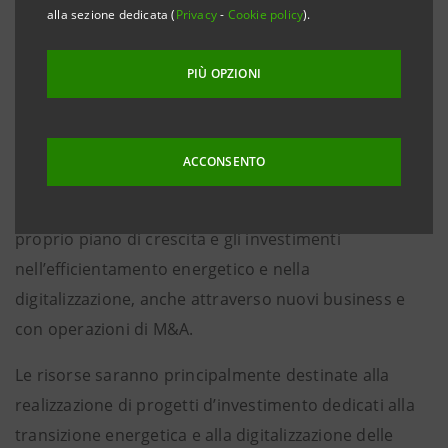
Sparkasse - Cassa di Risparmio di Bolzano ed è assistito
alla sezione dedicata (
Privacy
-
Cookie policy
).
parzialmente dalla Garanzia Green di SACE
PIÙ OPZIONI
Milano, 22 settembre 2023
–
City Green Light
, società
attiva nel settore dell’illuminazione pubblica,
dell’efficienza energetica e dei servizi per la smart city,
ACCONSENTO
ha ottenuto da un pool di istituti finanziari risorse di
poco inferiori ai
200 milioni di euro
per sostenere il
proprio piano di crescita e gli investimenti
nell’efficientamento energetico e nella
digitalizzazione, anche attraverso nuovi business e
con operazioni di M&A.
Le risorse saranno principalmente destinate alla
realizzazione di progetti d’investimento dedicati alla
transizione energetica e alla digitalizzazione delle