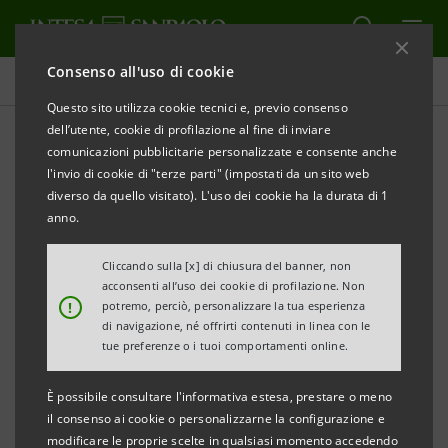
Consenso all'uso di cookie
Comunicati stampa
Questo sito utilizza cookie tecnici e, previo consenso
dell’utente, cookie di profilazione al fine di inviare
STAMPA
AGGIORNA
comunicazioni pubblicitarie personalizzate e consente anche
A CITY GREEN LIGHT 197 MILIONI PER PROGETTI
l'invio di cookie di "terze parti" (impostati da un sito web
SOSTENIBILI NEI COMUNI ITALIANI
diverso da quello visitato). L'uso dei cookie ha la durata di 1
anno.
Le risorse saranno destinate al piano di crescita della
Società, specializzata nell’offrire soluzioni agli enti locali
Cliccando sulla [x] di chiusura del banner, non
acconsenti all’uso dei cookie di profilazione. Non
nel comparto dell’illuminazione pubblica, dell’efficienza
!
potremo, perciò, personalizzare la tua esperienza
energetica e dei servizi smart, per iniziative su
di navigazione, né offrirti contenuti in linea con le
tue preferenze o i tuoi comportamenti online.
digitalizzazione e risparmio di energia
È possibile consultare l'informativa estesa, prestare o meno
L’intervento è stato concesso da Intesa Sanpaolo, Cassa
il consenso ai cookie o personalizzarne la configurazione e
Depositi e Prestiti, UniCredit, BNL BNP Paribas e
modificare le proprie scelte in qualsiasi momento accedendo