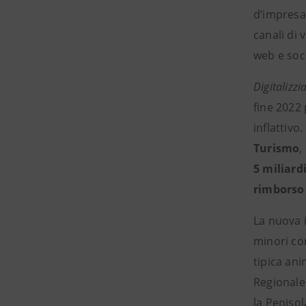
d’impresa
canali di 
web e soci
Digitalizz
fine 2022 
inflattivo
Turismo
,
5 miliard
rimborso
La nuova i
minori con
tipica ani
Regionale
la Penisol