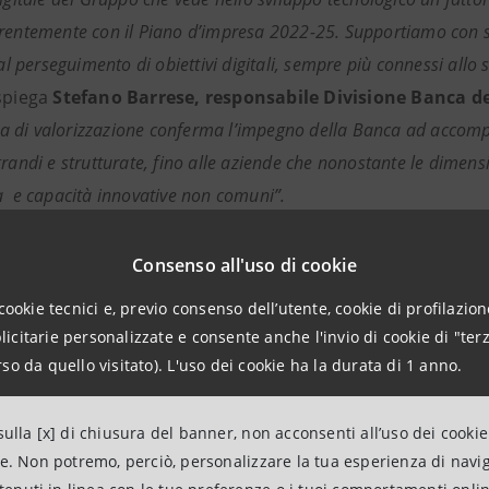
rentemente con il Piano d’impresa 2022-25. Supportiamo con str
 al perseguimento di obiettivi digitali, sempre più connessi allo 
spiega
Stefano Barrese, responsabile Divisione Banca de
di valorizzazione conferma l’impegno della Banca ad accompag
grandi e strutturate, fino alle aziende che nonostante le dimen
a e capacità innovative non comuni”.
aziende e la sfida del digitale
Consenso all'uso di cookie
ella Direzione Studi e Ricerche Intesa Sanpaolo
)
cookie tecnici e, previo consenso dell’utente, cookie di profilazione
citarie personalizzate e consente anche l'invio di cookie di "terz
le aziende con meno di dieci addetti sono più di 4 milioni, il
so da quello visitato). L'uso dei cookie ha la durata di 1 anno.
l loro peso è molto elevato anche in termini occupazionali: i
 la classe dimensionale di maggiore rilevanza in Italia. Nel
ulla [x] di chiusura del banner, non acconsenti all’uso dei cookie
i euro (il 23,6% del totale). Si tratta di un fenomeno soprat
ne. Non potremo, perciò, personalizzare la tua esperienza di navi
iere attive in Italia: in Germania il peso delle micro imprese