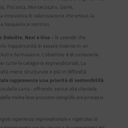
a, Pisciotta, Montecosaro, Gorle,
 innovativa di valorizzazione che unisce la
sa Sanpaolo ai territori.
 Deloitte, Nexi e Visa
– le aziende che
o l’opportunità di essere inserite in un
oluti e formazione. L’obiettivo è di sostenerle
per tutte le categorie imprenditoriali. La
ealtà meno strutturate e più in difficoltà
tale rappresenta una priorità di sostenibilità
o della carta - offrendo servizi alla clientela
 delle molte leve possono semplificare processi
singola esperienza imprenditoriale e rispecchia la
e determinante per la crescita e la competitività del