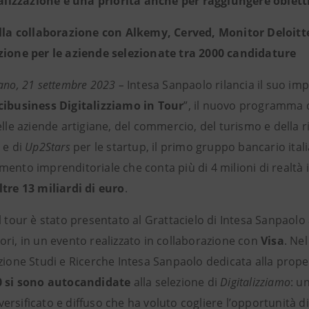
alizzazione è una priorità anche per raggiungere obietti
lla collaborazione con Alkemy, Cerved, Monitor Deloitte
zione per le aziende selezionate tra 2000 candidature
ano, 21 settembre 2023 –
Intesa Sanpaolo rilancia il suo im
cibusiness Digitalizziamo in Tour
”, il nuovo programma d
elle aziende artigiane, del commercio, del turismo e della 
 e di
Up2Stars
per le startup, il primo gruppo bancario ita
ento imprenditoriale che conta più di 4 milioni di realtà in
ltre 13 miliardi di euro
.
l tour è stato presentato al Grattacielo di Intesa Sanpaolo
ori, in un evento realizzato in collaborazione con
Visa
. Ne
zione Studi e Ricerche Intesa Sanpaolo dedicata alla propen
0 si sono autocandidate
alla selezione di
Digitalizziamo
: u
rsificato e diffuso che ha voluto cogliere l’opportunità d