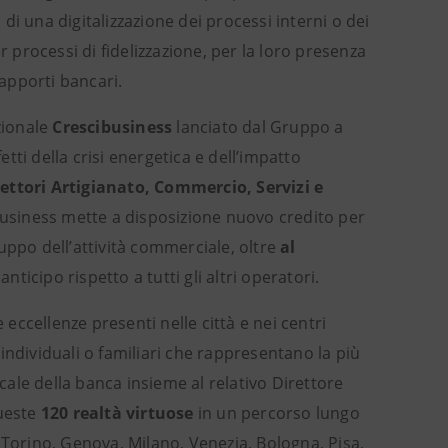
tù di una digitalizzazione dei processi interni o dei
r processi di fidelizzazione, per la loro presenza
rapporti bancari.
zionale
Crescibusiness
lanciato dal Gruppo a
etti della crisi energetica e dell’impatto
settori Artigianato, Commercio, Servizi e
ibusiness mette a disposizione nuovo credito per
iluppo dell’attività commerciale, oltre
al
nticipo rispetto a tutti gli altri operatori.
 eccellenze presenti nelle città e nei centri
e individuali o familiari che rappresentano la più
ocale della banca insieme al relativo Direttore
queste
120 realtà virtuose
in un percorso lungo
 Torino, Genova, Milano, Venezia, Bologna, Pisa,