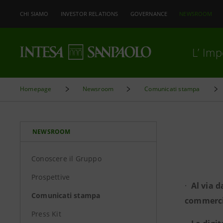
CHI SIAMO
INVESTOR RELATIONS
GOVERNANCE
NEWSROOM
L’ Im
Homepage
Newsroom
Comunicati stampa
NEWSROOM
Conoscere il Gruppo
Prospettive
·
Al via 
Comunicati stampa
commercia
Press Kit