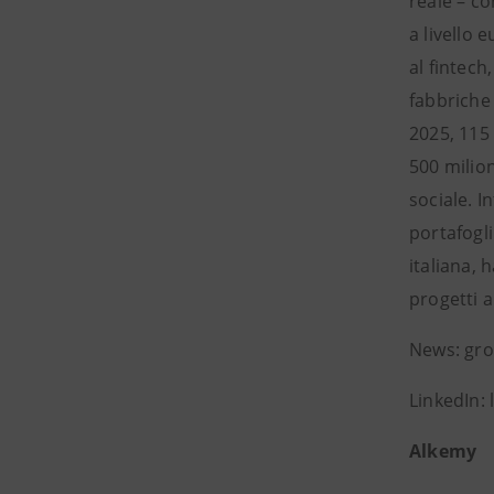
reale – co
a livello 
al fintech
fabbriche
2025, 115 
500 milion
sociale. I
portafogli
italiana, 
progetti a
News: gro
LinkedIn:
Alkemy