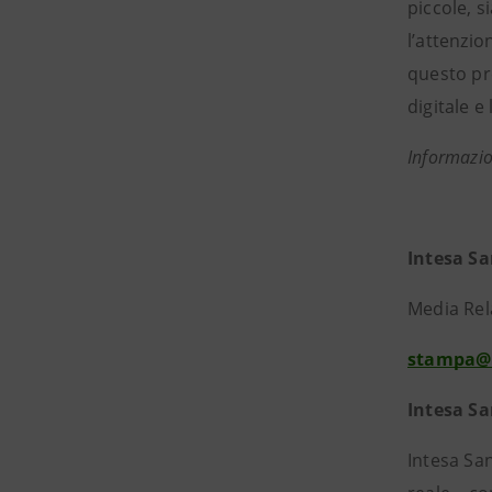
piccole, s
l’attenzio
questo pro
digitale e
Informazio
Int
Media Rela
stampa@
Intesa S
Intesa San