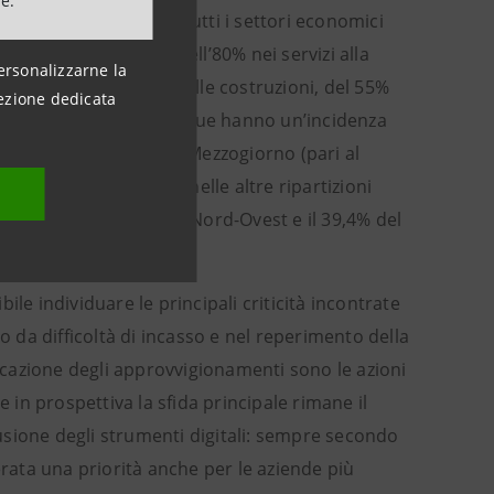
ne.
aziende è rilevante in tutti i settori economici
addetti nel settore), dell’80% nei servizi alla
ersonalizzarne la
e nella ristorazione e nelle costruzioni, del 55%
ezione dedicata
fatturiero, dove comunque hanno un’incidenza
o presenza è massima nel Mezzogiorno (pari al
a è significativa anche nelle altre ripartizioni
ompresa tra il 35,3% del Nord-Ovest e il 39,4% del
le individuare le principali criticità incontrate
o da difficoltà di incasso e nel reperimento della
cazione degli approvvigionamenti sono le azioni
in prospettiva la sfida principale rimane il
usione degli strumenti digitali: sempre secondo
erata una priorità anche per le aziende più