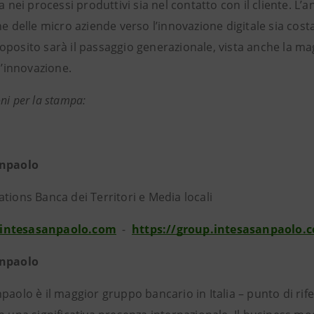
ia nei processi produttivi sia nel contatto con il cliente. L’a
ne delle micro aziende verso l’innovazione digitale sia cost
posito sarà il passaggio generazionale, vista anche la magg
 l’innovazione.
ni per la stampa:
esa Sanpaolo
tions Banca dei Territori e Media locali
intesasanpaolo.com
-
https://group.intesasanpaolo.
anpaolo
paolo è il maggior gruppo bancario in Italia – punto di ri