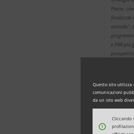
Paese, coe
finalizzati
azienda”,
programma 
e PMI più 
prospettic
Le micro 
(A cura d
Questo sito utilizza 
comunicazioni pubbli
In Italia 
da un sito web diver
servizi. I
totale. E’
Cliccando s
miliardi d
profilazio
!
per le fil