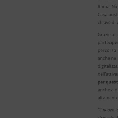
Roma, Nap
Casalpuste
chiave di 
Grazie al 
partecipe
percorso d
anche ne
digitalizz
nell’attiv
per quest
anche a d
altamente
“Il nuovo t
strategia d