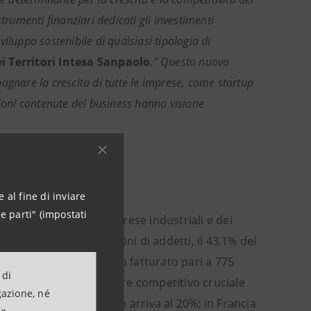
umenti finanziari dedicati gli investimenti
sviluppo sostenibile di qualsiasi tipologia di
i Territori Intesa Sanpaolo
.
“ Questo nuovo
nare la crescita di tutte le imprese, come startup
sioni contenute del business hanno visione
 al fine di inviare
e parti" (impostati
 95% del totale delle imprese industriali e dei
mpiegano circa 7,6 milioni di addetti, il 43,1% del
 2021 hanno registrato un fatturato pari a 775
 di
tutto italiano e un fattore competitivo cruciale
gazione, né
 in termini di addetti non arriva al 20%; in Francia