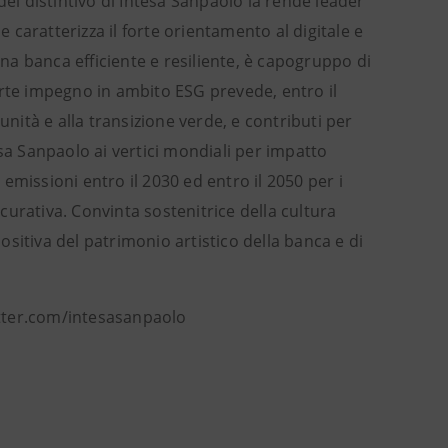
del distintivo di Intesa Sanpaolo la rende leader
caratterizza il forte orientamento al digitale e
Una banca efficiente e resiliente, è capogruppo di
orte impegno in ambito ESG prevede, entro il
unità e alla transizione verde, e contributi per
esa Sanpaolo ai vertici mondiali per impatto
emissioni entro il 2030 ed entro il 2050 per i
icurativa. Convinta sostenitrice della cultura
positiva del patrimonio artistico della banca e di
itter.com/intesasanpaolo