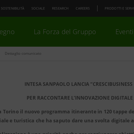
SOSTENIBILITÀ
SOCIALE
RESEARCH
CAREERS
PRODOTTI E SERVI
pegno
La Forza del Gruppo
Eventi
Dettaglio comunicato
premi
Invio
per cercare o
ESC
INTESA SANPAOLO LANCIA “CRESCIBUSINESS 
PER RACCONTARE L’INNOVAZIONE DIGITALE 
da Torino il nuovo programma itinerante in 120 tappe de
le e turistica che ha saputo dare una svolta digitale a