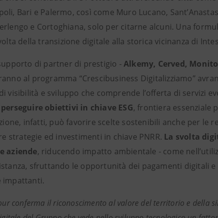
oli, Bari e Palermo, così come Muro Lucano, Sant’Anastasi
rlengo e Cortoghiana, solo per citarne alcuni. Una formula
volta della transizione digitale alla storica vicinanza di Inte
supporto di partner di prestigio -
Alkemy, Cerved, Monitor
ranno al programma “Crescibusiness Digitalizziamo” avrann
i visibilità e sviluppo che comprende l’offerta di servizi ev
l
perseguire obiettivi in chiave ESG
, frontiera essenziale 
azione, infatti, può favorire scelte sostenibili anche per le r
are strategie ed investimenti in chiave PNRR.
La svolta digi
e aziende
, riducendo impatto ambientale - come nell’utilizz
istanza, sfruttando le opportunità dei pagamenti digitali e
 impattanti.
our conferma il riconoscimento al valore del territorio e della 
igitale del Gruppo che vede nello sviluppo tecnologico un fattor