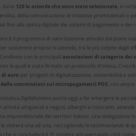
. Sono
120 le aziende che sono state selezionate
, in vir
vendita, della comunicazione di iniziative promozionali o pe
al fino alla spinta digitale dei sistemi di pagamento e dei 
iamo
è il programma di valorizzazione attivato dal piano na
per sostenere proprio le aziende, tra le più colpite dagli eff
. Condiviso con le principali
associazioni di categoria dei 
con le quali è stato firmato un protocollo d’intesa, Cresc
i di euro
per progetti di digitalizzazione, sostenibilità e sv
 delle commissioni sui micropagamenti POS
, con ampio a
niziativa
Digitalizziamo
punta oggi a far emergere le piccole
 attività artigianali e negozi, alberghi e ristoranti, aziend
ma imprenditoriale dei territori italiani. Una delegazione l
 le visiterà una ad una, raccogliendo le testimonianze di 
a che si concluderà il 31 ottobre attraversando città come