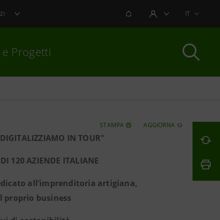
NOTIFICHE
IT
ZI
AREA UTENTE
 e Progetti
per chiudere
STAMPA
AGGIORNA
DIGITALIZZIAMO IN TOUR"
DI 120 AZIENDE ITALIANE
dicato all’imprenditoria artigiana,
l proprio business