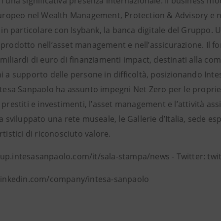
n una significativa presenza internazionale. Il business mo
europeo nel Wealth Management, Protection & Advisory e ne 
, in particolare con Isybank, la banca digitale del Gruppo. 
 prodotto nell’asset management e nell’assicurazione. Il f
miliardi di euro di finanziamenti impact, destinati alla com
i a supporto delle persone in difficoltà, posizionando Int
ntesa Sanpaolo ha assunto impegni Net Zero per le proprie 
 prestiti e investimenti, l’asset management e l’attività ass
ha sviluppato una rete museale, le Gallerie d’Italia, sede es
rtistici di riconosciuto valore.
up.intesasanpaolo.com/it/sala-stampa/news - Twitter: tw
 linkedin.com/company/intesa-sanpaolo