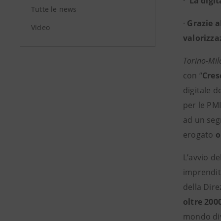
·
La digit
Tutte le news
·
Grazie a
Video
valorizza
Torino-Mil
con “
Cres
digitale d
per le PMI
ad un segm
erogato
o
L’avvio de
imprendit
della Dire
oltre 200
mondo dive