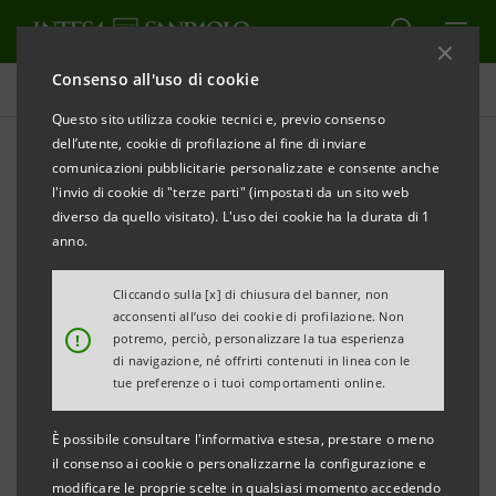
Consenso all'uso di cookie
Comunicati stampa
Questo sito utilizza cookie tecnici e, previo consenso
dell’utente, cookie di profilazione al fine di inviare
STAMPA
AGGIORNA
comunicazioni pubblicitarie personalizzate e consente anche
INTESA SANPAOLO: ARRIVA IN LIGURIA
l'invio di cookie di "terze parti" (impostati da un sito web
"CRESCIBUSINESS DIGITALIZZIAMO IN TOUR"
diverso da quello visitato). L'uso dei cookie ha la durata di 1
PER RACCONTARE L’INNOVAZIONE DIGITALE DELLE
anno.
AZIENDE
Cliccando sulla [x] di chiusura del banner, non
acconsenti all’uso dei cookie di profilazione. Non
Un’iniziativa dedicata all’imprenditoria
!
potremo, perciò, personalizzare la tua esperienza
artigiana, commerciale e turistica che ha
di navigazione, né offrirti contenuti in linea con le
tue preferenze o i tuoi comportamenti online.
saputo dare una svolta digitale al proprio
business
È possibile consultare l'informativa estesa, prestare o meno
il consenso ai cookie o personalizzarne la configurazione e
Premiate cinque aziende liguri: Omnia
modificare le proprie scelte in qualsiasi momento accedendo