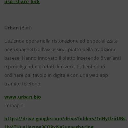
usp=share_link
Urban
(Bari)
L’azienda opera nella ristorazione ed è specializzata
negli spaghetti all'assassina, piatto della tradizione
barese. Hanno innovato il piatto inserendo 8 varianti
e prediligendo prodotti km zero. Il cliente può
ordinare dal tavolo in digitale con una web app
tramite telefono.
www.urban.bio
Immagini
https://drive.google.com/drive/folders/1dHyIfziiUBs-
1Jv4THusUacuw3CQ9xNg?usp=sharing