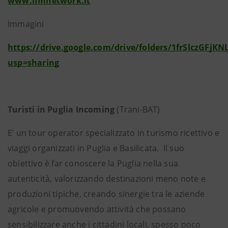
www.ifmnetwork.it
Immagini
https://drive.google.com/drive/folders/1frSlczGFj
usp=sharing
Turisti in Puglia Incoming
(Trani-BAT)
E’ un tour operator specializzato in turismo ricettivo e
viaggi organizzati in Puglia e Basilicata. Il suo
obiettivo è far conoscere la Puglia nella sua
autenticità, valorizzando destinazioni meno note e
produzioni tipiche, creando sinergie tra le aziende
agricole e promuovendo attività che possano
sensibilizzare anche i cittadini locali, spesso poco