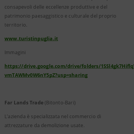
consapevoli delle eccellenze produttive e del
patrimonio paesaggistico e culturale del proprio
territorio.
www.turistinpuglia.it
Immagini
https://drive.google.com/drive/folders/1SSl4gk7Hifl
vmTAWMv0W6nY5pZ?usp=sharing
Far Lands Trade
(Bitonto-Bari)
L’azienda è specializzata nel commercio di
attrezzature da demolizione usate.