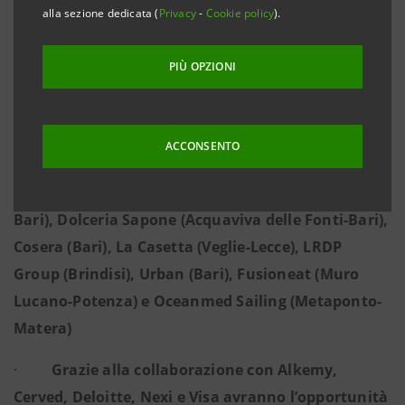
alla sezione dedicata (
Privacy
-
Cookie policy
).
·
Un’iniziativa dedicata all’imprenditoria
PIÙ OPZIONI
artigiana, commerciale e turistica che ha saputo
dare una svolta digitale al proprio business
·
Le imprese premiate sono Innovative Facility
ACCONSENTO
Management (Trani-BAT), Turisti in Puglia
Incoming (Trani-BAT), Far Lands Trade (Bitonto-
Bari), Dolceria Sapone (Acquaviva delle Fonti-Bari),
Cosera (Bari), La Casetta (Veglie-Lecce), LRDP
Group (Brindisi), Urban (Bari), Fusioneat (Muro
Lucano-Potenza) e Oceanmed Sailing (Metaponto-
Matera)
·
Grazie alla collaborazione con Alkemy,
Cerved, Deloitte, Nexi e Visa avranno l’opportunità