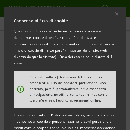
Consenso all'uso di cookie
Comunicati stampa
Questo sito utilizza cookie tecnici e, previo consenso
dell’utente, cookie di profilazione al fine di inviare
STAMPA
AGGIORNA
comunicazioni pubblicitarie personalizzate e consente anche
COMUNICATO STAMPA
l'invio di cookie di "terze parti" (impostati da un sito web
diverso da quello visitato). L'uso dei cookie ha la durata di 1
anno.
INTESA SANPAOLO: ARRIVA IN PUGLIA E
Cliccando sulla [x] di chiusura del banner, non
BASILICATA
acconsenti all’uso dei cookie di profilazione. Non
!
potremo, perciò, personalizzare la tua esperienza
“CRESCIBUSINESS DIGITALIZZIAMO IN TOUR" PER
di navigazione, né offrirti contenuti in linea con le
tue preferenze o i tuoi comportamenti online.
RACCONTARE
È possibile consultare l'informativa estesa, prestare o meno
L’INNOVAZIONE DIGITALE DELLE AZIENDE
il consenso ai cookie o personalizzarne la configurazione e
modificare le proprie scelte in qualsiasi momento accedendo