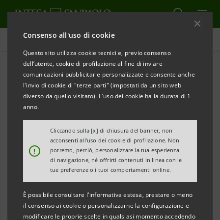
Consenso all'uso di cookie
Comunicati stampa
Questo sito utilizza cookie tecnici e, previo consenso
dell’utente, cookie di profilazione al fine di inviare
STAMPA
AGGIORNA
comunicazioni pubblicitarie personalizzate e consente anche
l'invio di cookie di "terze parti" (impostati da un sito web
INTESA SANPAOLO: ARRIVA NEL LAZIO
diverso da quello visitato). L'uso dei cookie ha la durata di 1
“CRESCIBUSINESS DIGITALIZZIAMO IN TOUR" PER
anno.
RACCONTARE L’INNOVAZIONE DIGITALE DELLE
Cliccando sulla [x] di chiusura del banner, non
AZIENDE
acconsenti all’uso dei cookie di profilazione. Non
!
potremo, perciò, personalizzare la tua esperienza
• Un’iniziativa dedicata all’imprenditoria artigiana,
di navigazione, né offrirti contenuti in linea con le
tue preferenze o i tuoi comportamenti online.
commerciale e turistica che ha saputo dare una
svolta digitale al proprio business
È possibile consultare l'informativa estesa, prestare o meno
• Nel Lazio premiate: Eureka real estate, Falegno
il consenso ai cookie o personalizzarne la configurazione e
modificare le proprie scelte in qualsiasi momento accedendo
Group, RL3, Siamo fritti, Digital education,