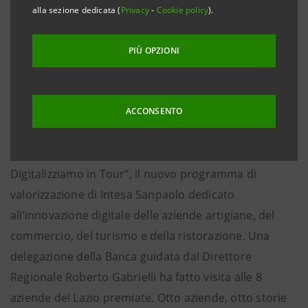
alla sezione dedicata (
Privacy
-
Cookie policy
).
Mademoiselle B, Officina di bellezza,
Forma&cemento
PIÙ OPZIONI
• Grazie alla collaborazione con Alkemy, Cerved,
Deloitte, Nexi e Visa, avranno l’opportunità di
essere affiancate in un percorso di crescita e
ACCONSENTO
valorizzazione
18 ottobre 2023 –
È arrivato nel Lazio “Crescibusiness
Digitalizziamo in Tour”, il nuovo programma di
valorizzazione di Intesa Sanpaolo dedicato
all’innovazione digitale delle aziende artigiane, del
commercio, del turismo e della ristorazione. Una
delegazione della Banca guidata dal Direttore
Regionale Roberto Gabrielli ha fatto visita alle 8
aziende del Lazio premiate. Otto aziende, otto storie