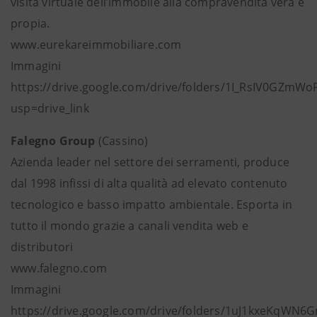
visita virtuale dell’immobile alla compravendita vera e
propia.
www.eurekareimmobiliare.com
Immagini
https://drive.google.com/drive/folders/1I_RsIV0GZm
usp=drive_link
Falegno Group
(Cassino)
Azienda leader nel settore dei serramenti, produce
dal 1998 infissi di alta qualità ad elevato contenuto
tecnologico e basso impatto ambientale. Esporta in
tutto il mondo grazie a canali vendita web e
distributori
www.falegno.com
Immagini
https://drive.google.com/drive/folders/1uJ1kxeKqWN6