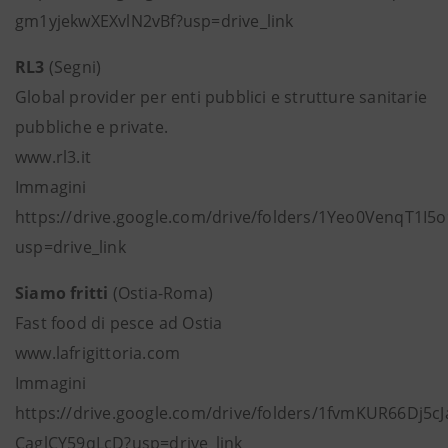
gm1yjekwXEXvlN2vBf?usp=drive_link
RL3
(Segni)
Global provider per enti pubblici e strutture sanitarie
pubbliche e private.
www.rl3.it
Immagini
https://drive.google.com/drive/folders/1Yeo0VenqT1
usp=drive_link
Siamo fritti
(Ostia-Roma)
Fast food di pesce ad Ostia
www.lafrigittoria.com
Immagini
https://drive.google.com/drive/folders/1fvmKUR66Dj5cJ
CaglCY59qLcD?usp=drive_link