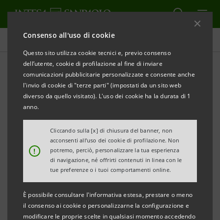
Consenso all'uso di cookie
Comunicati stampa
Questo sito utilizza cookie tecnici e, previo consenso
dell’utente, cookie di profilazione al fine di inviare
STAMPA
AGGIORNA
comunicazioni pubblicitarie personalizzate e consente anche
INTESA SANPAOLO ACQUISISCE FIRST BANK
l'invio di cookie di "terze parti" (impostati da un sito web
E RADDOPPIA LA PRESENZA DEL GRUPPO IN
diverso da quello visitato). L'uso dei cookie ha la durata di 1
ROMANIA
anno.
Milano, 30 ottobre 2023
- Intesa Sanpaolo rafforza la
Cliccando sulla [x] di chiusura del banner, non
acconsenti all’uso dei cookie di profilazione. Non
propria presenza nel Centro-Est Europa attraverso
!
potremo, perciò, personalizzare la tua esperienza
l'acquisizione della rumena First Bank S.A. (Romania)
di navigazione, né offrirti contenuti in linea con le
tue preferenze o i tuoi comportamenti online.
dal fondo di investimento privato statunitense J.C.
Flowers & Co.
È possibile consultare l'informativa estesa, prestare o meno
il consenso ai cookie o personalizzarne la configurazione e
Intesa Sanpaolo e JCF Tiger Holdings S.A.R.L.,
modificare le proprie scelte in qualsiasi momento accedendo