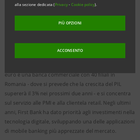
l'azionista di controllo di First Bank S.A., hanno
alla sezione dedicata (
Privacy
-
Cookie policy
).
firmato un accordo per l'acquisizione del 99,98% delle
azioni della banca rumena. La transazione dovrebbe
PIÙ OPZIONI
chiudersi entro il primo trimestre del 2024, in attesa
dell'approvazione delle autorità di regolamentazione
competenti.
ACCONSENTO
First Bank, con un totale attivo di circa 1,5 miliardi di
euro è una banca commerciale con 40 filiali in
Romania - dove si prevede che la crescita del PIL
supererà il 3% nei prossimi due anni - e si concentra
sul servizio alle PMI e alla clientela retail. Negli ultimi
anni, First Bank ha dato priorità agli investimenti nella
tecnologia digitale, sviluppando una delle applicazioni
di mobile banking più apprezzate del mercato.