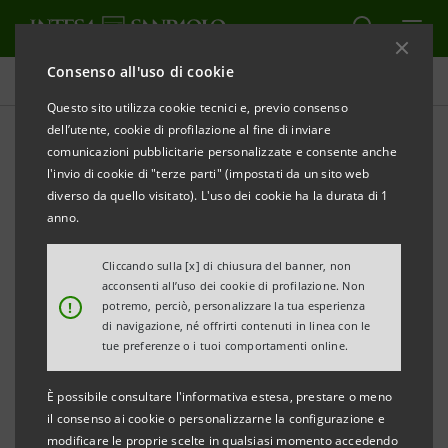
Consenso all'uso di cookie
Comunicati stampa
Questo sito utilizza cookie tecnici e, previo consenso
dell’utente, cookie di profilazione al fine di inviare
STAMPA
AGGIORNA
comunicazioni pubblicitarie personalizzate e consente anche
INTESA SANPAOLO E TALENT GARDEN APRONO A
l'invio di cookie di "terze parti" (impostati da un sito web
NAPOLI NUOVO POLO DI INNOVAZIONE
diverso da quello visitato). L'uso dei cookie ha la durata di 1
TECNOLOGICA
anno.
Napoli, 5 ottobre 2023 - Intesa Sanpaolo e Talent
Cliccando sulla [x] di chiusura del banner, non
acconsenti all’uso dei cookie di profilazione. Non
Garden aprono a Napoli un polo di innovazione,
!
potremo, perciò, personalizzare la tua esperienza
di navigazione, né offrirti contenuti in linea con le
con l’obiettivo di realizzare al Sud una struttura
tue preferenze o i tuoi comportamenti online.
dedicata alla tecnologia di avanguardia, valorizzare
È possibile consultare l'informativa estesa, prestare o meno
le competenze locali e favorire l'ecosistema
il consenso ai cookie o personalizzarne la configurazione e
modificare le proprie scelte in qualsiasi momento accedendo
imprenditoriale del Mezzogiorno. Un ambiente