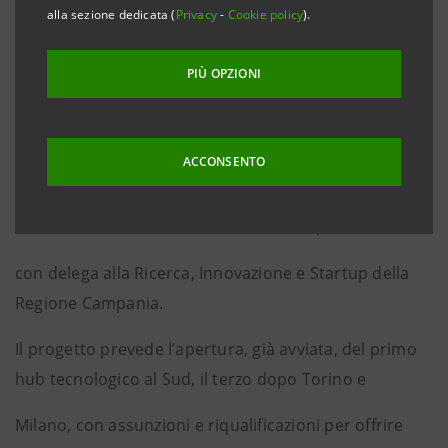
alla sezione dedicata (
Privacy
-
Cookie policy
).
innovativo che fonde il dinamismo e l’energia
napoletane con la forte spinta della Banca verso il
PIÙ OPZIONI
digitale e con l’expertise internazionale di Talent
Garden. La cerimonia di inaugurazione si è svolta
ACCONSENTO
questa mattina alla presenza del Sindaco di Napoli
Gaetano Manfredi e di Valeria Fascione, Assessore
con delega alla Ricerca, Innovazione e Startup della
Regione Campania.
Il progetto prevede l’apertura, già avviata, del primo
hub tecnologico al Sud, il terzo dopo Torino e
Milano, con assunzioni e riqualificazioni per offrire