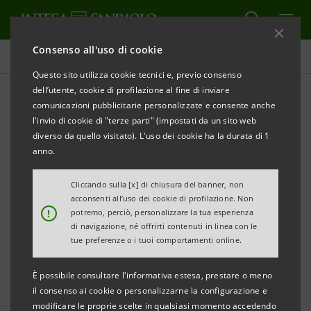
Consenso all'uso di cookie
Comunicati stampa
Questo sito utilizza cookie tecnici e, previo consenso
dell’utente, cookie di profilazione al fine di inviare
STAMPA
AGGIORNA
comunicazioni pubblicitarie personalizzate e consente anche
INTESA SANPAOLO LANCIA “THINK FORESTRY” IL
l'invio di cookie di "terze parti" (impostati da un sito web
PROGETTO PER LA RIFORESTAZIONE E
diverso da quello visitato). L'uso dei cookie ha la durata di 1
PRESERVAZIONE DEL CAPITALE NATURALE
anno.
AL VIA LA PRIMA FASE: ALLEANZA BANCA E IMPRESE
Cliccando sulla [x] di chiusura del banner, non
acconsenti all’uso dei cookie di profilazione. Non
PER UN’ECONOMIA A ZERO EMISSIONI
!
potremo, perciò, personalizzare la tua esperienza
di navigazione, né offrirti contenuti in linea con le
OBIETTIVO: 100 MILIONI DI ALBERI A LIVELLO
tue preferenze o i tuoi comportamenti online.
GLOBALE
È possibile consultare l'informativa estesa, prestare o meno
• Primo intervento in Italia, con piantumazione in
il consenso ai cookie o personalizzarne la configurazione e
modificare le proprie scelte in qualsiasi momento accedendo
sinergia con imprese e famiglie tramite la