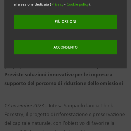
alla sezione dedicata (
Privacy
-
Cookie policy
).
partnership di Rete Clima. Partenza da Torino e
Roma, dal 2024 attività su tutto il territorio
PIÙ OPZIONI
italiano, anche grazie al coinvolgimento delle
famiglie
ACCONSENTO
• Le aziende contribuiranno alla qualità
dell’ambiente nel loro territorio, innalzando i
propri parametri di sostenibilità e competitività.
Previste soluzioni innovative per le imprese a
supporto del percorso di riduzione delle emissioni
13 novembre 2023
– Intesa Sanpaolo lancia Think
Forestry, il progetto di riforestazione e preservazione
del capitale naturale, con l’obiettivo di favorire la