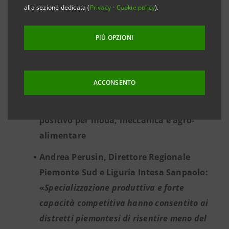
Sanpaolo, il confronto con la media
alla sezione dedicata (
Privacy
-
Cookie policy
).
italiana mette in luce positiva il Piemonte,
sia considerando i soli distretti che
PIÙ OPZIONI
allargando lo sguardo all’intera economia
Nel primo semestre 2023 esportazioni dei
ACCONSENTO
distretti piemontesi in crescita per 445
milioni di euro (+7,6%), andamento
positivo per moda, meccanica e agro-
alimentare
Andrea Perusin, Direttore Regionale
Piemonte Sud e Liguria Intesa Sanpaolo:
«
Specializzazione produttiva e forte
capacità competitiva hanno consentito ai
distretti piemontesi di risentire meno del