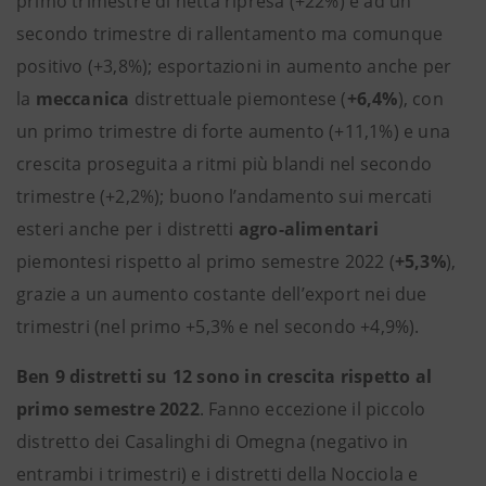
primo trimestre di netta ripresa (+22%) e ad un
secondo trimestre di rallentamento ma comunque
positivo (+3,8%); esportazioni in aumento anche per
la
meccanica
distrettuale piemontese (
+6,4%
), con
un primo trimestre di forte aumento (+11,1%) e una
crescita proseguita a ritmi più blandi nel secondo
trimestre (+2,2%); buono l’andamento sui mercati
esteri anche per i distretti
agro-alimentari
piemontesi rispetto al primo semestre 2022
(
+5,3%
),
grazie a un aumento costante dell’export nei due
trimestri (nel primo +5,3% e nel secondo +4,9%).
Ben 9 distretti su 12 sono in
crescita rispetto al
primo semestre 2022
. Fanno eccezione il piccolo
distretto dei Casalinghi di Omegna (negativo in
entrambi i trimestri) e i distretti della Nocciola e