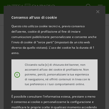
Consenso all'uso di cookie
Comunicati stampa
Questo sito utilizza cookie tecnici e, previo consenso
dell’utente, cookie di profilazione al fine di inviare
STAMPA
AGGIORNA
comunicazioni pubblicitarie personalizzate e consente anche
EXPORT DEI DISTRETTI INDUSTRIALI:
l'invio di cookie di "terze parti" (impostati da un sito web
PIEMONTE IN CRESCITA PER IL DECIMO TRIMESTRE
diverso da quello visitato). L'uso dei cookie ha la durata di 1
CONSECUTIVO.
anno.
6,34 MILIARDI DI EURO NEI PRIMI SEI MESI DEL 2023,
Cliccando sulla [x] di chiusura del banner, non
acconsenti all’uso dei cookie di profilazione. Non
ANDAMENTO POSITIVO PER TUTTI I SETTORI DI
!
potremo, perciò, personalizzare la tua esperienza
SPECIALIZZAZIONE
di navigazione, né offrirti contenuti in linea con le
tue preferenze o i tuoi comportamenti online.
E PER 9 DISTRETTI SU 12
È possibile consultare l'informativa estesa, prestare o meno
Secondo il Monitor dei Distretti curato
il consenso ai cookie o personalizzarne la configurazione e
dalla Direzione Studi e Ricerche di Intesa
modificare le proprie scelte in qualsiasi momento accedendo