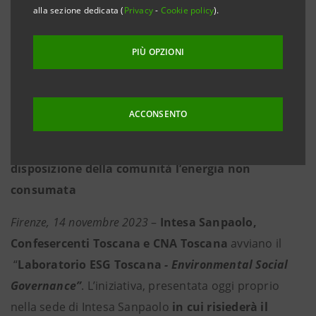
buona sensibilità verso i temi ESG: il 79,8% ha
alla sezione dedicata (
Privacy
-
Cookie policy
).
intrapreso almeno un’azione di sostenibilità
ambientale, di responsabilità sociale o di sicurezza
PIÙ OPZIONI
ambientale
·
Intesa Sanpaolo ha messo a disposizione 76
ACCONSENTO
miliardi di euro per sostenere le imprese che
investono nelle rinnovabili e che mettono a
disposizione della comunità l’energia non
consumata
Firenze, 14 novembre 2023
–
Intesa Sanpaolo,
Confesercenti Toscana e CNA Toscana
avviano il
“
Laboratorio ESG Toscana
- Environmental Social
Governance”
. L’iniziativa, presentata oggi proprio
nella sede di Intesa Sanpaolo
in cui risiederà il