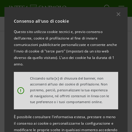
Consenso all'uso di cookie
Comunicati stampa
Questo sito utilizza cookie tecnici e, previo consenso
dell’utente, cookie di profilazione al fine di inviare
STAMPA
AGGIORNA
comunicazioni pubblicitarie personalizzate e consente anche
NASCE A FIRENZE IL
LABORATORIO
ESG
TOSCANA
DI
l'invio di cookie di "terze parti" (impostati da un sito web
INTESA SANPAOLO
diverso da quello visitato). L'uso dei cookie ha la durata di 1
IN COLLABORAZIONE CON CONFESERCENTI E CNA
anno.
TOSCANA
Cliccando sulla [x] di chiusura del banner, non
acconsenti all’uso dei cookie di profilazione. Non
·
A fianco delle micro e piccole imprese per
!
potremo, perciò, personalizzare la tua esperienza
supportare la transizione
ESG
verso gli obiettivi del
di navigazione, né offrirti contenuti in linea con le
tue preferenze o i tuoi comportamenti online.
PNRR
È possibile consultare l'informativa estesa, prestare o meno
·
Secondo la Direzione Studi e Ricerche di Intesa
il consenso ai cookie o personalizzarne la configurazione e
Sanpaolo, le imprese toscane presentano una
modificare le proprie scelte in qualsiasi momento accedendo