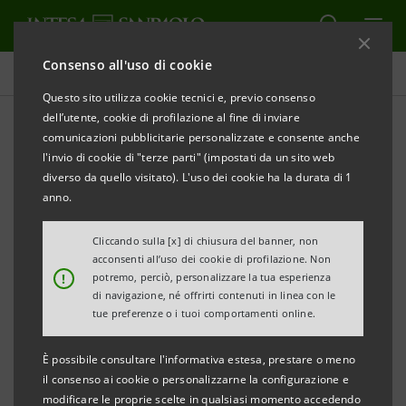
Consenso all'uso di cookie
Comunicati stampa
Questo sito utilizza cookie tecnici e, previo consenso
dell’utente, cookie di profilazione al fine di inviare
STAMPA
AGGIORNA
comunicazioni pubblicitarie personalizzate e consente anche
3° OSSERVATORIO INDUSTRIA 4.0 INTESA
l'invio di cookie di "terze parti" (impostati da un sito web
SANPAOLO-BI-REX: LE PERFORMANCE
diverso da quello visitato). L'uso dei cookie ha la durata di 1
ECONOMICHE DELLE IMPRESE
anno.
• Innovazione tecnologica e trasformazione
Cliccando sulla [x] di chiusura del banner, non
acconsenti all’uso dei cookie di profilazione. Non
digitale delle imprese al centro di un momento di
!
potremo, perciò, personalizzare la tua esperienza
confronto e approfondimento organizzato a
di navigazione, né offrirti contenuti in linea con le
tue preferenze o i tuoi comportamenti online.
Bologna dal Competence Center BI-REX e Intesa
Sanpaolo
È possibile consultare l'informativa estesa, prestare o meno
il consenso ai cookie o personalizzarne la configurazione e
• A disposizione delle aziende tavoli tematici per
modificare le proprie scelte in qualsiasi momento accedendo