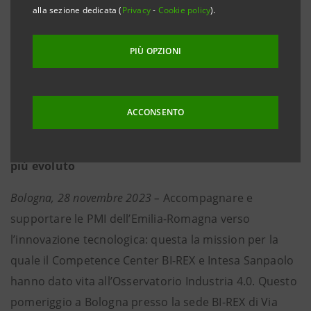
favorire il trasferimento tecnologico e una visita
alla sezione dedicata (
Privacy
-
Cookie policy
).
alla Linea Pilota BI-REX per vedere in azione le
tecnologie 4.0
PIÙ OPZIONI
• L’analisi della ricerca della Direzione Studi Intesa
Sanpaolo evidenzia buone performance
ACCONSENTO
economico-finanziarie delle imprese 4.0 che
risultano più dinamiche e con un profilo strategico
più evoluto
Bologna, 28 novembre 2023 –
Accompagnare e
supportare le PMI dell’Emilia-Romagna verso
l’innovazione tecnologica: questa la mission per la
quale il Competence Center BI-REX e Intesa Sanpaolo
hanno dato vita all’Osservatorio Industria 4.0. Questo
pomeriggio a Bologna presso la sede BI-REX di Via