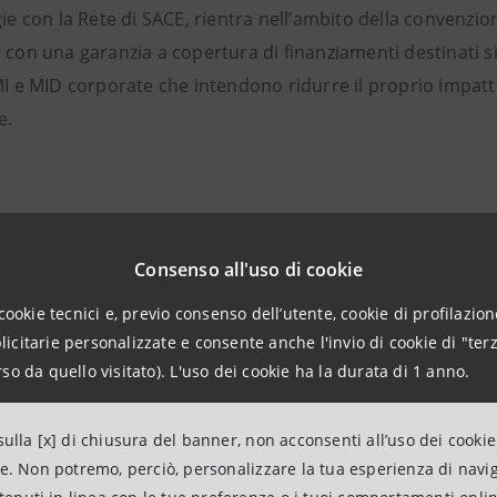
gie con la Rete di SACE, rientra nell’ambito della convenz
 con una garanzia a copertura di finanziamenti destinati si
PMI e MID corporate che intendono ridurre il proprio impa
e.
ntonini,
Amministratore Delegato di
Scelgo spa
: “Rispetta
i altri ed è proprio per questo che, come azienda, sentiamo la re
Consenso all'uso di cookie
 impatto sul territorio: quasi 4 mega di impianti per una produz
cookie tecnici e, previo consenso dell’utente, cookie di profilazione
re azioni che siano di esempio per tutti i nostri stakeholder vu
citarie personalizzate e consente anche l'invio di cookie di "terz
impegno e al contributo di tutti.”
so da quello visitato). L'uso dei cookie ha la durata di 1 anno.
ulla [x] di chiusura del banner, non acconsenti all’uso dei cookie
ne. Non potremo, perciò, personalizzare la tua esperienza di navi