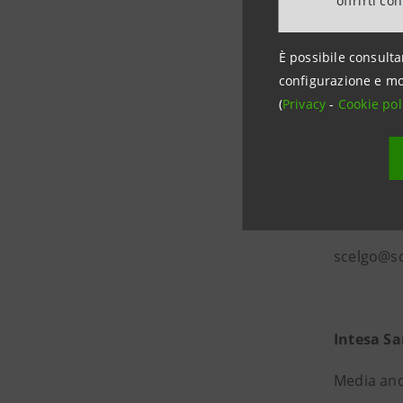
offrirti co
È possibile consulta
configurazione e mo
(
Privacy
-
Cookie pol
Informazio
SCELGO s
Barbara C
scelgo@s
Intesa S
Media and