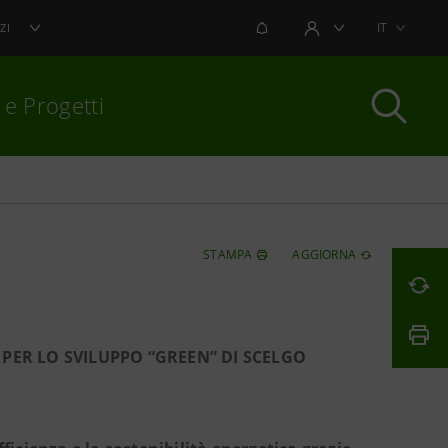
NOTIFICHE
IT
ZI
AREA UTENTE
 e Progetti
per chiudere
STAMPA
AGGIORNA
 PER LO SVILUPPO “GREEN” DI SCELGO