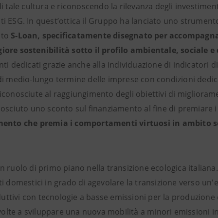
i tale cultura e riconoscendo la rilevanza degli investiment
i ESG. In quest’ottica il Gruppo ha lanciato uno strumen
ato
S-Loan, specificatamente disegnato per accompagnare 
ore sostenibilità sotto il profilo ambientale, sociale 
ti dedicati grazie anche alla individuazione di indicatori 
i medio-lungo termine delle imprese con condizioni dedicat
iconosciute al raggiungimento degli obiettivi di miglioram
osciuto uno sconto sul finanziamento al fine di premiare i 
ento che premia i comportamenti virtuosi in ambito so
 ruolo di primo piano nella transizione ecologica italiana. 
ti domestici in grado di agevolare la transizione verso u
oduttivi con tecnologie a basse emissioni per la produzione 
 volte a sviluppare una nuova mobilità a minori emissioni i