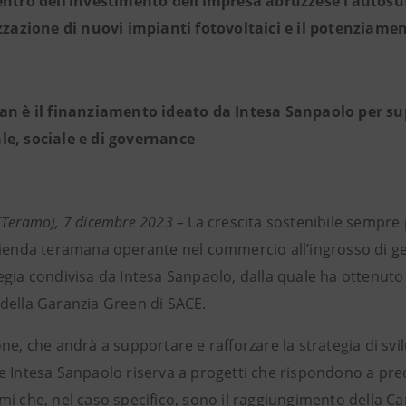
entro dell’investimento dell’impresa abruzzese l’autosuf
izzazione di nuovi impianti fotovoltaici e il potenziamen
an è il finanziamento ideato da Intesa Sanpaolo per sup
e, sociale e di governance
(Teramo), 7 dicembre 2023 –
La crescita sostenibile sempre p
zienda teramana operante nel commercio all’ingrosso di ge
gia condivisa da Intesa Sanpaolo, dalla quale ha ottenuto u
della Garanzia Green di SACE.
ne, che andrà a supportare e rafforzare la strategia di svi
 Intesa Sanpaolo riserva a progetti che rispondono a precis
i che, nel caso specifico, sono il raggiungimento della Carb