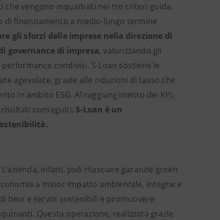
i che vengono inquadrati nei tre criteri guida,
to di finanziamento a medio-lungo termine
gli sforzi delle imprese nella direzione di
e di governance di impresa
, valorizzando gli
di performance condivisi. S-Loan sostiene le
e agevolate, grazie alle riduzioni di tasso che
ento in ambito ESG. Al raggiungimento dei KPI,
risultati conseguiti.
S-Loan è un
stenibilità.
L’azienda, infatti, può rilasciare garanzie green
n'economia a minor impatto ambientale, integrare
di beni e servizi sostenibili e promuovere
nquinanti. Questa operazione, realizzata grazie