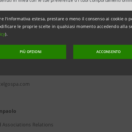
ntenuti in linea con le tue preferenze o i tuoi comportamenti onli
re l'informativa estesa, prestare o meno il consenso ai cookie o p
dificare le proprie scelte in qualsiasi momento accedendo alla s
icy
).
ni per la stampa
PIÙ OPZIONI
ACCONSENTO
pa
icconi
celgospa.com
anpaolo
 Associations Relations