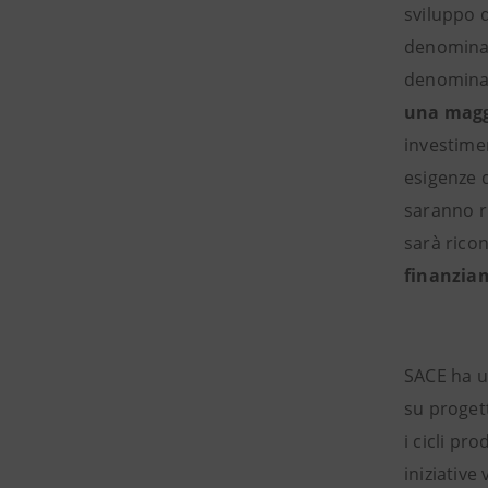
sviluppo d
denominat
denomin
una maggi
investimen
esigenze d
saranno r
sarà ricon
finanziam
SACE ha un
su proget
i cicli pr
iniziative