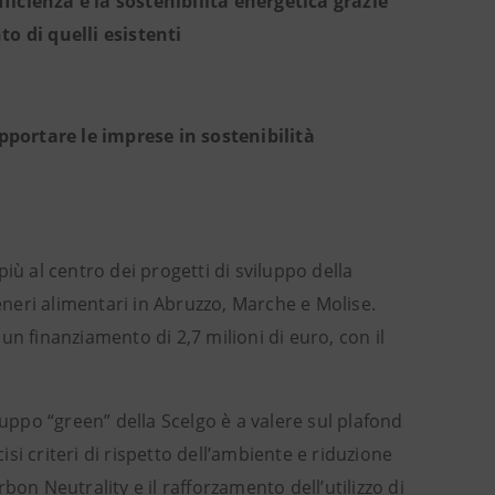
ficienza e la sostenibilità energetica grazie
to di quelli esistenti
portare le imprese in sostenibilità
iù al centro dei progetti di sviluppo della
neri alimentari in Abruzzo, Marche e Molise.
n finanziamento di 2,7 milioni di euro, con il
luppo “green” della Scelgo è a valere sul plafond
i criteri di rispetto dell’ambiente e riduzione
on Neutrality e il rafforzamento dell’utilizzo di