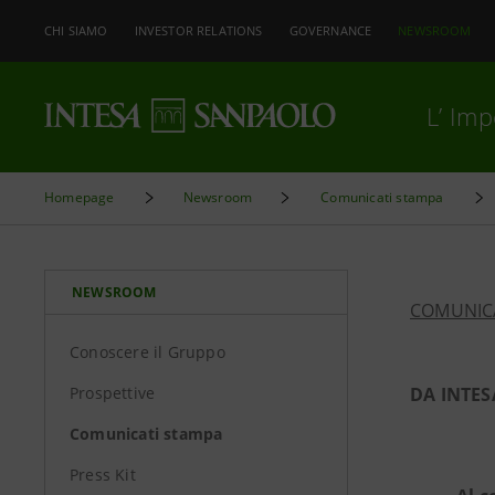
CHI SIAMO
INVESTOR RELATIONS
GOVERNANCE
NEWSROOM
L’ Im
Homepage
Newsroom
Comunicati stampa
NEWSROOM
COMUNIC
Conoscere il Gruppo
Prospettive
DA INTES
Comunicati stampa
Press Kit