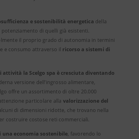
sufficienza e sostenibilità energetica
della
al potenziamento di quelli già esistenti.
olmente il proprio grado di autonomia in termini
ne e consumo attraverso il
ricorso a sistemi di
i attività la Scelgo spa è cresciuta diventando
derna versione dell’ingrosso alimentare,
celgo offre un assortimento di oltre 20.000
ttenzione particolare alla
valorizzazione del
 alcuni di dimensioni ridotte, che trovano nella
ver costruire costose reti commerciali.
i una economia sostenibile
, favorendo lo