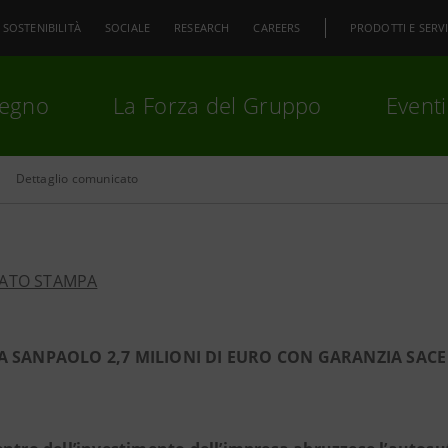
SOSTENIBILITÀ
SOCIALE
RESEARCH
CAREERS
PRODOTTI E SERVI
pegno
La Forza del Gruppo
Eventi
Dettaglio comunicato
premi
Invio
per cercare o
ESC
ATO STAMPA
A SANPAOLO 2,7 MILIONI DI EURO CON GARANZIA SACE