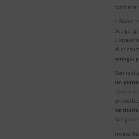
fonti ener
Il finanzi
Scelgo, gr
L’investi
di consum
energia p
Ben radic
un punto 
specializz
prodotti 
territorio
Scelgo un 
Intesa Sa