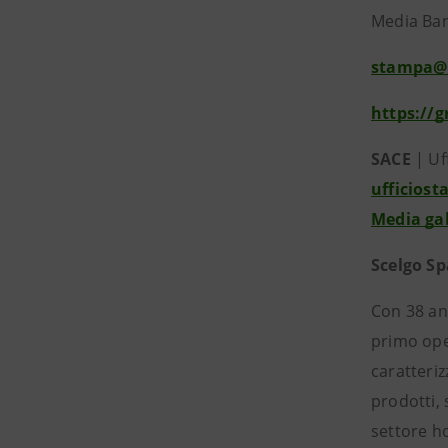
Media Banc
stampa@
https://
SACE
| Uf
ufficios
Media gal
Scelgo S
Con 38 ann
primo oper
caratteriz
prodotti, 
settore ho