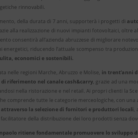
getiche rinnovabili.
amento, della durata di 7 anni, supporterà i progetti di
auto
azie alla realizzazione di nuovi impianti fotovoltaici, oltre 
mento consentirà all’azienda abruzzese di migliorare notev
i energetici, riducendo l’attuale scompenso tra produzio
ulita, economici e sostenibili.
ata nelle regioni Marche, Abruzzo e Molise,
in trent’anni d
di riferimento nel canale cash&carry
, grazie ad una mo
andosi nella ristorazione e nel retail. Ai propri clienti la S
che comprende tutte le categorie merceologiche, con una a
 attraverso la selezione di fornitori e produttori locali
,
facilitatore della distribuzione dei loro prodotti senza do
npaolo ritiene fondamentale promuovere lo sviluppo d