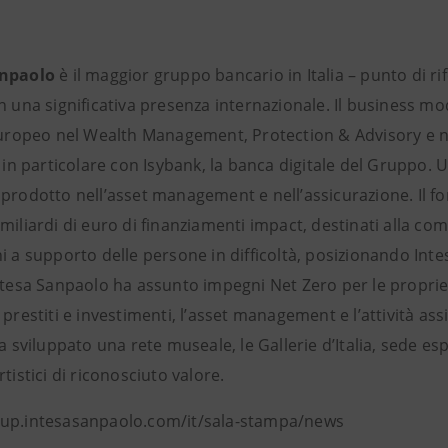
anpaolo
è il maggior gruppo bancario in Italia – punto di r
n una significativa presenza internazionale. Il business mo
europeo nel Wealth Management, Protection & Advisory e ne 
, in particolare con Isybank, la banca digitale del Gruppo. 
 prodotto nell’asset management e nell’assicurazione. Il f
miliardi di euro di finanziamenti impact, destinati alla com
i a supporto delle persone in difficoltà, posizionando Int
ntesa Sanpaolo ha assunto impegni Net Zero per le proprie 
 prestiti e investimenti, l’asset management e l’attività ass
ha sviluppato una rete museale, le Gallerie d’Italia, sede es
rtistici di riconosciuto valore.
up.intesasanpaolo.com/it/sala-stampa/news