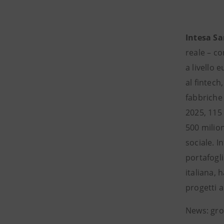
Intesa S
reale – co
a livello 
al fintech
fabbriche
2025, 115 
500 milion
sociale. I
portafogli
italiana, 
progetti a
News: gro