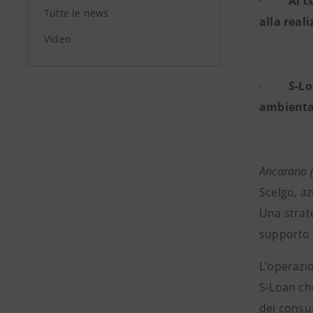
·
Al c
Tutte le news
alla real
Video
·
S-Lo
ambiental
Ancarano 
Scelgo, a
Una strate
supporto 
L’operazio
S-Loan che
dei consum