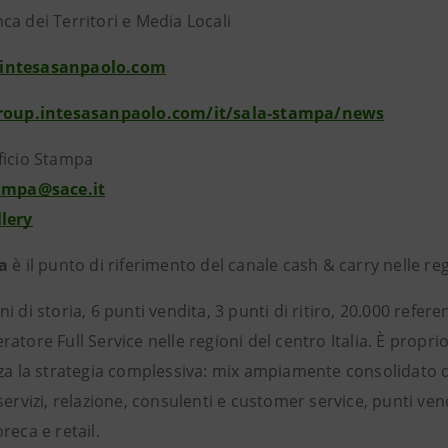
a dei Territori e Media Locali
intesasanpaolo.com
group.intesasanpaolo.com/it/sala-stampa/news
ficio Stampa
tampa@sace.it
lery
pa
è il punto di riferimento del canale cash & carry nelle r
i di storia, 6 punti vendita, 3 punti di ritiro, 20.000 refer
atore Full Service nelle regioni del centro Italia. È proprio
za la strategia complessiva: mix ampiamente consolidato di 
servizi, relazione, consulenti e customer service, punti vend
reca e retail.