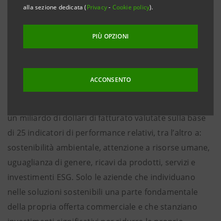
società leader nel settore dei media e della ricerca sui
alla sezione dedicata (
Privacy
-
Cookie policy
).
temi dell’economia sostenibile, che ogni anno, in
occasione del World Economic Forum di Davos,
PIÙ OPZIONI
presenta i risultati di un’analisi che valuta e mette a
confronto oltre 6.700 grandi aziende globali quotate
in Borsa.
ACCONSENTO
La classifica prende in esame le aziende con almeno
un miliardo di dollari di fatturato valutate sulla base
di 25 indicatori di performance relativi, tra l’altro a:
sostenibilità ambientale, attenzione a risorse umane,
uguaglianza di genere, ricavi da prodotti, servizi e
investimenti ESG. Solo le aziende che individuano
nelle soluzioni sostenibili una parte fondamentale
della propria offerta commerciale e che stanziano