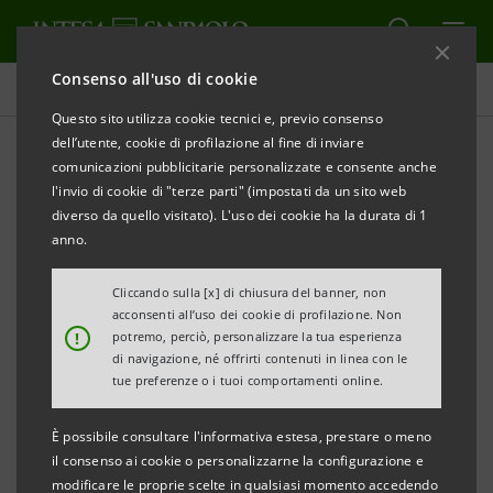
Consenso all'uso di cookie
Comunicati stampa
Questo sito utilizza cookie tecnici e, previo consenso
dell’utente, cookie di profilazione al fine di inviare
STAMPA
AGGIORNA
comunicazioni pubblicitarie personalizzate e consente anche
COMUNICATO STAMPA
l'invio di cookie di "terze parti" (impostati da un sito web
diverso da quello visitato). L'uso dei cookie ha la durata di 1
10 MILIONI DI EURO DA INTESA SANPAOLO
anno.
A FERRARI GIOVANNI INDUSTRIA CASEARIA
Cliccando sulla [x] di chiusura del banner, non
acconsenti all’uso dei cookie di profilazione. Non
PER INVESTIRE, GRAZIE ANCHE A SACE, IN
!
potremo, perciò, personalizzare la tua esperienza
SOSTENIBILITÀ
di navigazione, né offrirti contenuti in linea con le
tue preferenze o i tuoi comportamenti online.
·
L’operazione è finalizzata alla copertura di
È possibile consultare l'informativa estesa, prestare o meno
investimenti per una spesa complessiva di circa 16
il consenso ai cookie o personalizzarne la configurazione e
milioni di euro da realizzare nel triennio 2024-2026
modificare le proprie scelte in qualsiasi momento accedendo