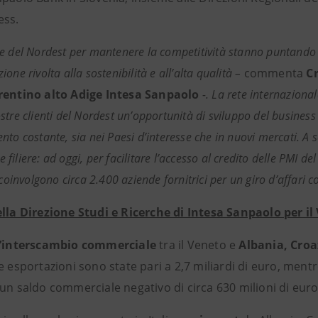
ess.
e del Nordest per mantenere la competitività stanno puntando se
one rivolta alla sostenibilità e all’alta qualità –
commenta
Cr
rentino alto Adige Intesa Sanpaolo
-. La rete internaziona
stre clienti del Nordest un’opportunità di sviluppo del business
to costante, sia nei Paesi d’interesse che in nuovi mercati. A s
i e filiere: ad oggi, per facilitare l’accesso al credito delle PMI 
 coinvolgono circa 2.400 aziende fornitrici per un giro d’affari c
ella Direzione Studi e Ricerche di Intesa Sanpaolo per il
l’interscambio commerciale
tra il Veneto e
Albania, Croa
Le esportazioni sono state pari a 2,7 miliardi di euro, mentr
un saldo commerciale negativo di circa 630 milioni di euro