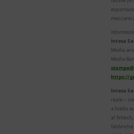
tessile (4
esportazi
meccanica 
Informazio
Intesa S
Media and
Media Banc
stampa@
https://
Intesa S
reale – co
a livello 
al fintech
fabbriche