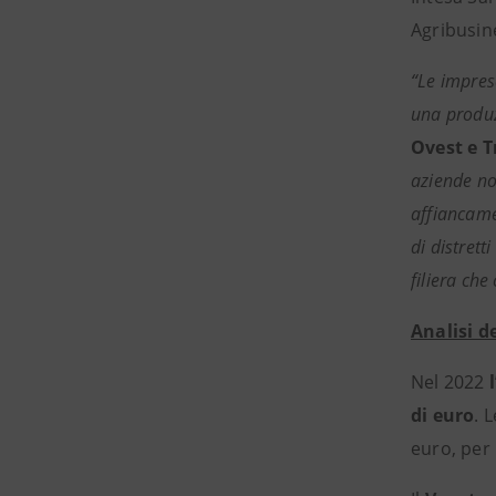
Agribusin
“Le impres
una produzi
Ovest e T
aziende no
affiancamen
di distrett
filiera che
Analisi d
Nel 2022
di euro
. 
euro, per 