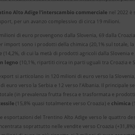
entino Alto Adige l’interscambio commerciale
nel 2022 è 
xport, per un avanzo complessivo di circa 19 milioni.
milioni di euro provengono dalla Slovenia, 69 dalla Croazia, 
r import sono i prodotti della chimica (20,1% sul totale, la q
 (14,2%, di cui la metà di prodotti agricoli dalla Slovenia e 
in legno
(10,1%, ripartiti circa in parti uguali tra Croazia e 
i export si articolano in 120 milioni di euro verso la Sloveni
 di euro verso la Serbia e 12 verso l’Albania. Il principale se
totale (in prevalenza frutta fresca e trasformata e prodott
tessile
(15,8% quasi totalmente verso Croazia) e
chimica
(
e esportazioni del Trentino Alto Adige verso le quattro d
oncentrata soprattutto nelle vendite verso Croazia (+31,8%)