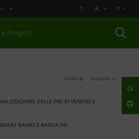
NOTIFICHE
IT
ZI
AREA UTENTE
 e Progetti
per chiudere
STAMPA
AGGIORNA
ALIZZAZIONE DELLE PMI DI VENETO E
IDIARY BANKS E BANCA DEI