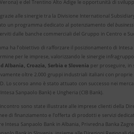
Verona) e del Trentino Alto Adige le opportunità di svilup
grazie alle sinergie tra la Divisione International Subsidiar
zato un programma dedicato al potenziamento del
business
serviti dalle banche commerciali del Gruppo in Centro e Su
mma ha l’obiettivo di rafforzare il posizionamento di Inte
rmine per le imprese, valorizzando le sinergie infragruppo
ad
Albania, Croazia, Serbia e Slovenia
per proseguire, in 
amente oltre 2.000 gruppi industriali italiani con proprie 
BD. Lo scorso anno è stato attuato con successo nei mercat
Intesa Sanpaolo Bank) e Ungheria (CIB Bank).
incontro sono state illustrate alle imprese clienti della D
inee di finanziamento e l’offerta di prodotti e servizi dedic
re Intesa Sanpaolo Bank in Albania, Privredna Banka Zagreb
paolo Bank in Slovenia, insieme alle Direzioni Regionali del