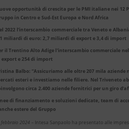
uove opportunità di crescita per le PMI italiane nei 12 
ruppo in Centro e Sud-Est Europa e Nord Africa
el 2022 l’interscambio commerciale tra Veneto e Albania,
,1 miliardi di euro: 2,7 miliardi di export e 3,4 di import
er il Trentino Alto Adige l’interscambio commerciale nel 
i export e 254 di import
ristina Balbo: “Assicuriamo alle oltre 207 mila aziende n
ercati esteri e investiamo nelle filiere. Nel Triveneto a
oinvolgono circa 2.400 aziende fornitrici per un giro d’af
inee di finanziamento e soluzioni dedicate, team di acco
anche estere del Gruppo
 febbraio 2024
– Intesa Sanpaolo ha presentato alle impres