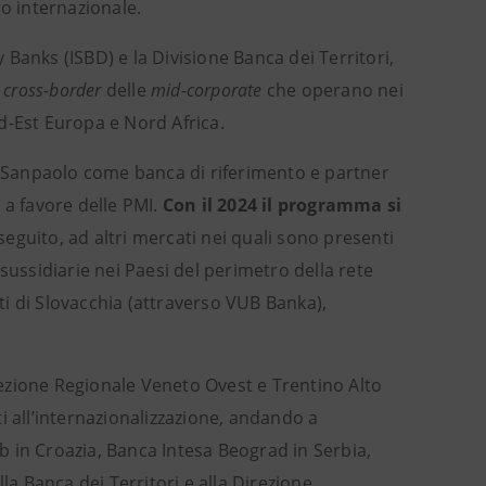
po internazionale.
y Banks (ISBD) e la Divisione Banca dei Territori,
 cross-border
delle
mid-corporate
che operano nei
d-Est Europa e Nord Africa.
sa Sanpaolo come banca di riferimento e partner
 a favore delle PMI.
Con il 2024 il programma si
seguito, ad altri mercati nei quali sono presenti
sussidiarie nei Paesi del perimetro della rete
i di Slovacchia (attraverso VUB Banka),
irezione Regionale Veneto Ovest e Trentino Alto
ati all’internazionalizzazione, andando a
 in Croazia, Banca Intesa Beograd in Serbia,
la Banca dei Territori e alla Direzione