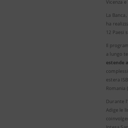
Vicenza e 
La Banca, 
ha realiz
12 Paesi 
Il progra
a lungo te
estende 
complessiv
estera IS
Romania (
Durante l’
Adige le l
coinvolge
Intesa San