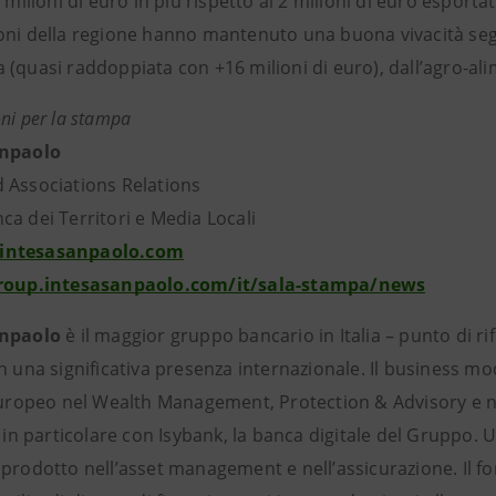
1 milioni di euro in più rispetto ai 2 milioni di euro esportat
oni della regione hanno mantenuto una buona vivacità seg
(quasi raddoppiata con +16 milioni di euro), dall’agro-ali
ni per la stampa
anpaolo
 Associations Relations
a dei Territori e Media Locali
intesasanpaolo.com
group.intesasanpaolo.com/it/sala-stampa/news
anpaolo
è il maggior gruppo bancario in Italia – punto di r
n una significativa presenza internazionale. Il business mo
europeo nel Wealth Management, Protection & Advisory e ne 
, in particolare con Isybank, la banca digitale del Gruppo. 
 prodotto nell’asset management e nell’assicurazione. Il f