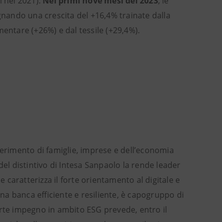
i nel 2021).
Nei primi nove mesi del 2023
, le
nando una crescita del +16,4% trainate dalla
mentare (+26%) e dal tessile (+29,4%).
iferimento di famiglie, imprese e dell’economia
del distintivo di Intesa Sanpaolo la rende leader
caratterizza il forte orientamento al digitale e
Una banca efficiente e resiliente, è capogruppo di
orte impegno in ambito ESG prevede, entro il