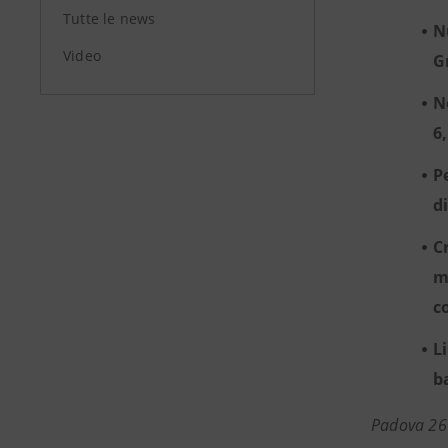
Tutte le news
N
Video
G
N
6
P
d
C
m
c
L
b
Padova 26