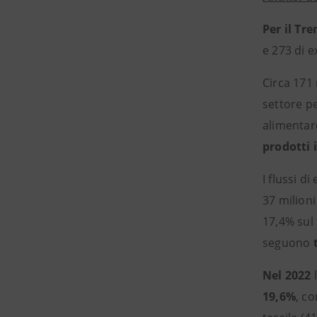
Per il Tr
e 273 di e
Circa 171 
settore pe
alimentare
prodotti 
I flussi d
37 milioni
17,4% sul 
seguono
Nel 2022
l
19,6%
, c