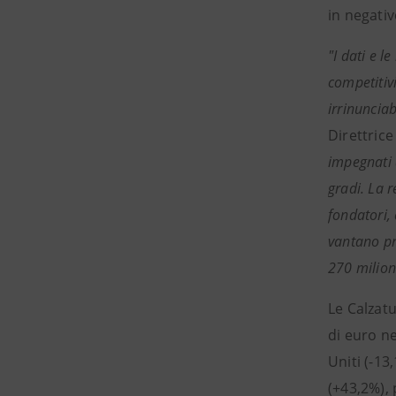
in negativ
"I dati e l
competitivi
irrinunciab
Direttric
impegnati 
gradi. La 
fondatori,
vantano pr
270 milioni
Le Calzatu
di euro ne
Uniti (-1
(+43,2%), 