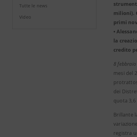
strumenti
Tutte le news
milioni).
Video
primi nov
• Alessan
la creazi
credito p
8 febbrai
mesi del 2
protrattos
dei Distre
quota 3,6 
Brillante
variazion
registra 