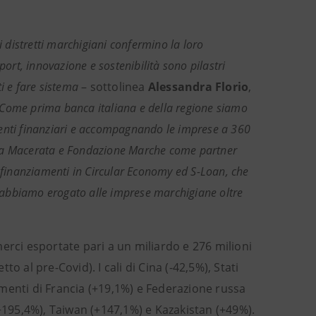
i distretti marchigiani confermino la loro
port, innovazione e sostenibilità sono pilastri
ti e fare sistema
– sottolinea
Alessandra Florio
,
Come prima banca italiana e della regione siamo
menti finanziari e accompagnando le imprese a 360
ria Macerata e Fondazione Marche come partner
i finanziamenti in Circular Economy ed S-Loan, che
gi abbiamo erogato alle imprese marchigiane oltre
erci esportate pari a un miliardo e 276 milioni
 al pre-Covid). I cali di Cina (-42,5%), Stati
menti di Francia (+19,1%) e Federazione russa
(+195,4%), Taiwan (+147,1%) e Kazakistan (+49%).