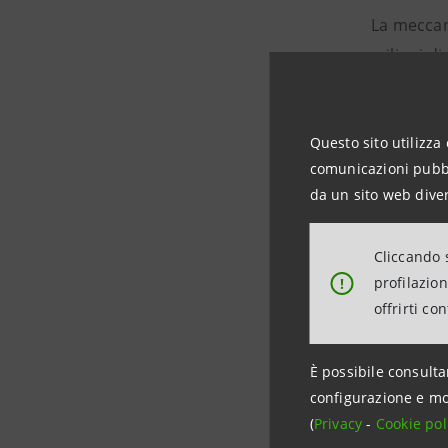
La meccani
milioni di
2022 e del
di euro, n
Questo sito utilizza 
Russa (-32
comunicazioni pubbli
Negativa l
da un sito web diver
segna un -
le vendite
Cliccando s
settore pe
profilazio
!
offrirti co
aziende di
Il distret
È possibile consulta
cifra per 
configurazione e mo
(
Privacy
-
Cookie pol
La Francia