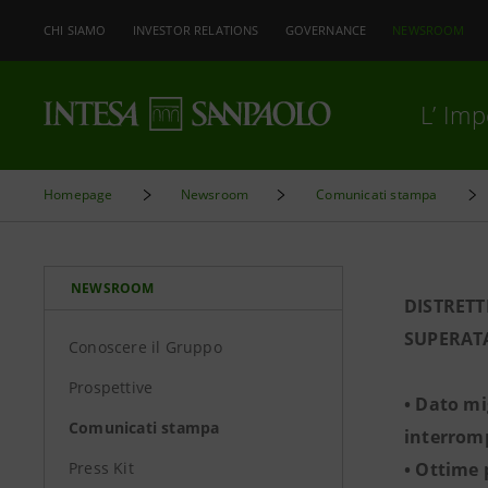
CHI SIAMO
INVESTOR RELATIONS
GOVERNANCE
NEWSROOM
L’ Im
Homepage
Newsroom
Comunicati stampa
NEWSROOM
DISTRETT
SUPERATA
Conoscere il Gruppo
Prospettive
• Dato mi
Comunicati stampa
interromp
Press Kit
• Ottime 