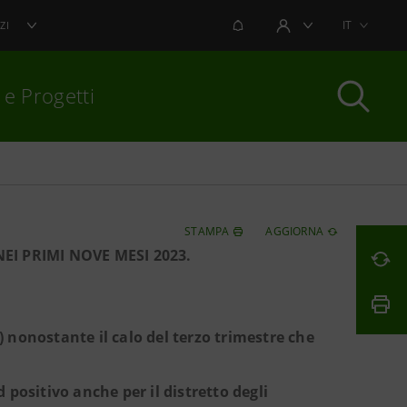
NOTIFICHE
IT
ZI
AREA UTENTE
 e Progetti
per chiudere
STAMPA
AGGIORNA
EI PRIMI NOVE MESI 2023.
) nonostante il calo del terzo trimestre che
ositivo anche per il distretto degli