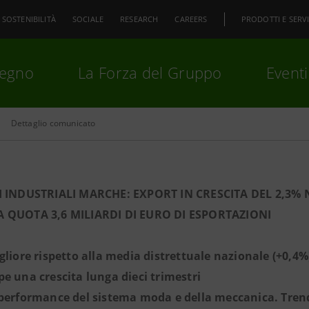
SOSTENIBILITÀ
SOCIALE
RESEARCH
CAREERS
PRODOTTI E SERVI
pegno
La Forza del Gruppo
Eventi
Dettaglio comunicato
premi
Invio
per cercare o
ESC
I INDUSTRIALI MARCHE: EXPORT IN CRESCITA DEL 2,3% N
 QUOTA 3,6 MILIARDI DI EURO DI ESPORTAZIONI
gliore rispetto alla media distrettuale nazionale (+0,4%
e una crescita lunga dieci trimestri
performance del sistema moda e della meccanica. Trend p