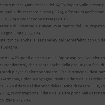
amento marchigiano cresce del 14,5% rispetto allo stesso p
ivo quello del mercato cinese (-35%), a fronte di performa
i (+16,2%) e Federazione russa (+20,3%).
letteria di Tolentino significativo aumento del 17% rispet
e Regno Unito (+32,1%).
e ‘tonica’ anche la Jeans valley del Montefeltro con un dato
 e Spagna.
e del 4,2% per il distretto delle Cappe aspiranti ed elettr
re-pandemico), che risente anche della prolungata fase di
grandi player di elettrodomestici. Tra le principali destina
, Germania, Polonia e Spagna; risalta il dato della Turchia
el 3,5% il dato del distretto delle Cucine di Pesaro (+18,7% 
2,1%), si contrappone il dato delle altre principali destina
 Svizzera (-12,7%).