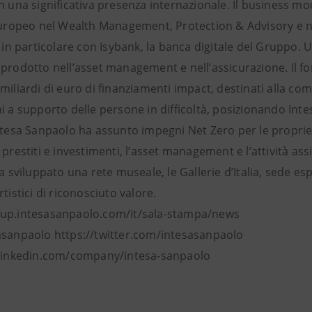
n una significativa presenza internazionale. Il business mo
europeo nel Wealth Management, Protection & Advisory e ne 
, in particolare con Isybank, la banca digitale del Gruppo. 
 prodotto nell’asset management e nell’assicurazione. Il f
miliardi di euro di finanziamenti impact, destinati alla com
i a supporto delle persone in difficoltà, posizionando Int
ntesa Sanpaolo ha assunto impegni Net Zero per le proprie 
 prestiti e investimenti, l’asset management e l’attività ass
ha sviluppato una rete museale, le Gallerie d’Italia, sede es
rtistici di riconosciuto valore.
up.intesasanpaolo.com/it/sala-stampa/news
asanpaolo https://twitter.com/intesasanpaolo
 linkedin.com/company/intesa-sanpaolo