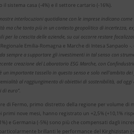
o il sistema casa (-4%) e il settore cartario (-16%).
e nostre interlocuzioni quotidiane con le imprese indicano come 
tà ma che tanto più in un contesto geopolitico di incertezza, ex
ili per la crescita delle aziende, su cui occorre restare focalizza
e Regionale Emilia-Romagna e Marche di Intesa Sanpaolo -.
da sempre a supportare gli investimenti in tal senso con stru
recente creazione del Laboratorio ESG Marche, con Confindust
 è un importante tassello in questo senso e solo nell’ambito de
emialità al raggiungimento di obiettivi di sostenibilità, ad og
 di euro”.
re di Fermo, primo distretto della regione per volume di m
i primi nove mesi, hanno registrato un +2,5% (+10,1% rispetto
3,1%) e Germania (-5%) sono più che compensati dagli incre
particolarmente brillanti le performance del Kirghizistan 