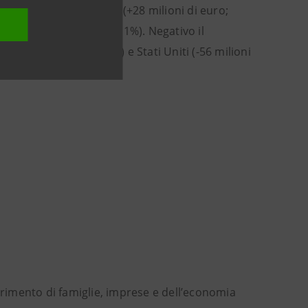
ti regionali in Turchia (+28 milioni di euro;
9 milioni di euro; +147,1%). Negativo il
lioni di euro; -35,9%) e Stati Uniti (-56 milioni
ferimento di famiglie, imprese e dell’economia