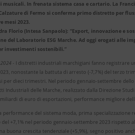
 musicali. In frenata sistema casa e cartario. La Franci
 Calzature di Fermo si conferma primo distretto per flus
e mesi 2023.
dra Florio (Intesa Sanpaolo): “Export, innovazione e sos
one del Laboratorio ESG Marche. Ad oggi erogati alle imp
er investimenti sostenibili.”
o 2024
- I distretti industriali marchigiani fanno registrare
023, nonostante la battuta di arresto (-7,7%) del terzo tr
i per dieci trimestri. Nel periodo gennaio-settembre dello s
tti Industriali delle Marche, realizzato dalla Direzione St
miliardi di euro di esportazioni, performance migliore dell
 la performance del sistema moda, prima specializzazione re
e del +7,1% nel periodo gennaio-settembre 2023 rispetto a
una buona crescita tendenziale (+5,9%), segno positivo anc