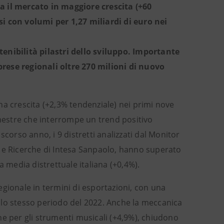
a il mercato in maggiore crescita (+60
si con volumi per 1,27 miliardi di euro nei
tenibilità pilastri dello sviluppo. Importante
rese regionali oltre 270 milioni di nuovo
 una crescita (+2,3% tendenziale) nei primi nove
imestre che interrompe un trend positivo
corso anno, i 9 distretti analizzati dal Monitor
udi e Ricerche di Intesa Sanpaolo, hanno superato
a media distrettuale italiana (+0,4%).
gionale in termini di esportazioni, con una
llo stesso periodo del 2022. Anche la meccanica
he per gli strumenti musicali (+4,9%), chiudono