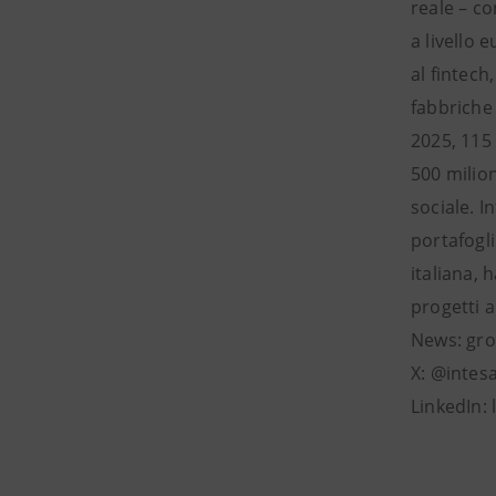
reale – co
a livello 
al fintech
fabbriche
2025, 115 
500 milion
sociale. I
portafogli
italiana, 
progetti a
News: gro
X: @intes
LinkedIn: