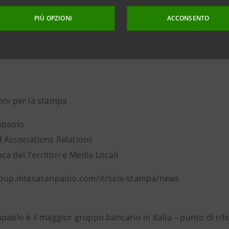
4,3% tendenziale). Notevoli anche le performance dei distret
PIÙ OPZIONI
ACCONSENTO
ederazione russa (+23 milioni di euro; +23,8%) e Taiwan (+1
 di mercati di sbocco di grosse dimensioni come Cina (-75 mi
16,7%).
oni per la stampa
npaolo
 Associations Relations
a dei Territori e Media Locali
roup.intesasanpaolo.com/it/sala-stampa/news
paolo è il maggior gruppo bancario in Italia – punto di ri