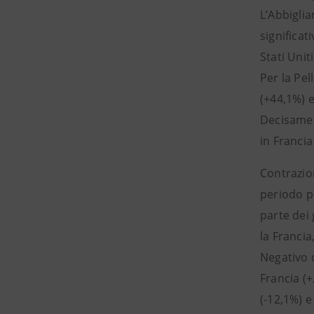
L’Abbigli
significat
Stati Unit
Per la Pel
(+44,1%) 
Decisament
in Francia
Contrazion
periodo p
parte dei 
la Francia
Negativo d
Francia (+
(-12,1%) e