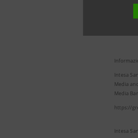
pari al +1
+47,2%), F
contributo
di euro; -
Informazi
Intesa Sa
Media and
Media Banc
https://g
Intesa San