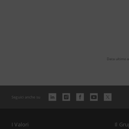
Data ultimo 
Seguici anche su
I Valori
Il Gr