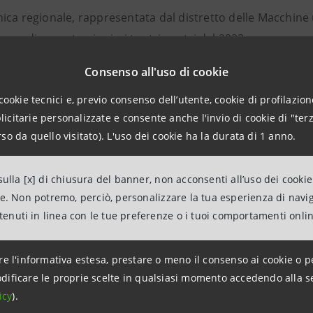
ca regionale, rappresentata dal distretto delle Macchine ut
 euro di export nei primi tre trimestri del 2023, con una cr
 27,2% nei confronti del 2019. Gli Stati Uniti si conferma
Consenso all'uso di cookie
onostante un calo tendenziale del 26,6%, seguiti da Franci
cookie tecnici e, previo consenso dell’utente, cookie di profilazione
,8%; -64,5%).
citarie personalizzate e consente anche l'invio di cookie di "terz
a performance per il Cartario di Fabriano, che con 188,3 mi
so da quello visitato). L'uso dei cookie ha la durata di 1 anno.
16% rispetto allo stesso periodo del 2022, pur rimanendo s
 verso le principali destinazioni europee: Francia, German
ulla [x] di chiusura del banner, non acconsenti all’uso dei cookie
sa anche il diffuso fenomeno di riduzione delle scorte acc
ne. Non potremo, perciò, personalizzare la tua esperienza di navi
ntenuti in linea con le tue preferenze o i tuoi comportamenti onli
strettuali, previsto però in esaurimento nei prossimi mesi
to degli Strumenti musicali di Castelfidardo realizza una cr
re l'informativa estesa, prestare o meno il consenso ai cookie o p
Germania (+38,9%) e Stati Uniti (+25,2%), mentre registrano 
dificare le proprie scelte in qualsiasi momento accedendo alla s
icy
).
 è il mercato che più di tutti ha contribuito alla crescita de