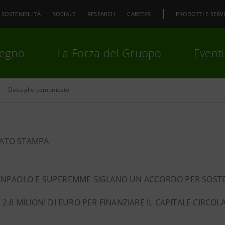
SOSTENIBILITÀ
SOCIALE
RESEARCH
CAREERS
PRODOTTI E SERVI
pegno
La Forza del Gruppo
Eventi
Dettaglio comunicato
premi
Invio
per cercare o
ESC
ATO STAMPA
ANPAOLO E SUPEREMME SIGLANO UN ACCORDO PER SOSTENE
 2.8 MILIONI DI EURO PER FINANZIARE IL CAPITALE CIRC