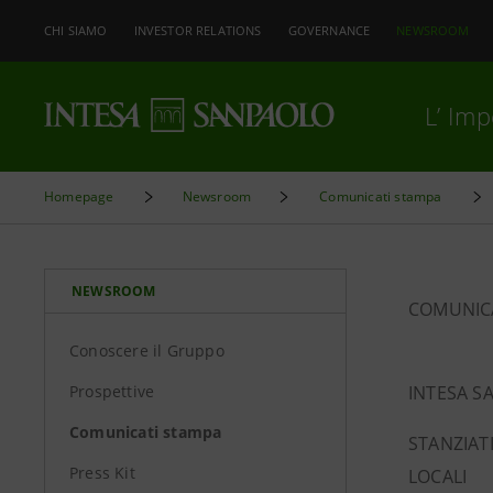
CHI SIAMO
INVESTOR RELATIONS
GOVERNANCE
NEWSROOM
L’ Im
Homepage
Newsroom
Comunicati stampa
NEWSROOM
COMUNIC
Conoscere il Gruppo
Prospettive
INTESA S
Comunicati stampa
STANZIATI
Press Kit
LOCALI