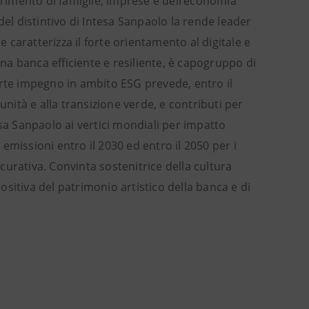
ferimento di famiglie, imprese e dell’economia
del distintivo di Intesa Sanpaolo la rende leader
caratterizza il forte orientamento al digitale e
Una banca efficiente e resiliente, è capogruppo di
orte impegno in ambito ESG prevede, entro il
unità e alla transizione verde, e contributi per
esa Sanpaolo ai vertici mondiali per impatto
emissioni entro il 2030 ed entro il 2050 per i
icurativa. Convinta sostenitrice della cultura
positiva del patrimonio artistico della banca e di