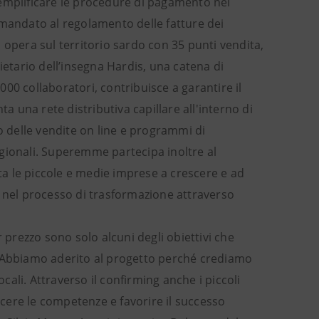
e semplificare le procedure di pagamento nei
 mandato al regolamento delle fatture dei
 opera sul territorio sardo con 35 punti vendita,
ietario dell’insegna Hardis, una catena di
00 collaboratori, contribuisce a garantire il
una rete distributiva capillare all'interno di
o delle vendite on line e programmi di
regionali. Superemme partecipa inoltre al
a le piccole e medie imprese a crescere e ad
e nel processo di trasformazione attraverso
 prezzo sono solo alcuni degli obiettivi che
. Abbiamo aderito al progetto perché crediamo
ocali. Attraverso il confirming anche i piccoli
cere le competenze e favorire il successo