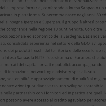
 credito. Inoltre, sarà nelle condizioni di razionalizzare 
 delle imprese fornitrici, conferendo a Intesa Sanpaolo un
caricate in piattaforma. Superemme nasce negli anni ’80 ed
nelle insegne Iperpan e Superpan. Il gruppo è altresì propr
he comprende nella regione 19 punti vendita. Con oltre 1.0
occupazionale ed economico della Sardegna. L’azienda vanta 
tati, consolidata esperienza nel settore della GDO, svilupp
ione dei prodotti freschi del territorio e delle eccellenze 
 Intesa Sanpaolo ELITE, l’ecosistema di Euronext che aiut
ai mercati dei capitali privati e pubblici, accompagnandol
 di formazione, networking e advisory specializzata.
ne, sostenibilità e approvvigionamenti di qualità al miglior
e nostre azioni quotidiane verso uno sviluppo sostenibile
 nella partnership con i fornitori ed in particolare quelli l
ori possono avere accesso al credito agevolato per accres