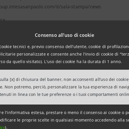
roup.intesasanpaolo.com/it/sala-stampa/news
me
ras@superemme.it
Consenso all'uso di cookie
o Superemme
cookie tecnici e, previo consenso dell’utente, cookie di profilazione
eremme è un’Azienda familiare che fonda le sue radici nel 
citarie personalizzate e consente anche l'invio di cookie di "terz
one massima del forte legame con il suo territorio di rifer
so da quello visitato). L'uso dei cookie ha la durata di 1 anno.
uota di mercato del 9.9% (fonte 2022 DB Nielsen IPER+SUP
i aziende nel settore della GDO in Sardegna. Da oltre quar
ulla [x] di chiusura del banner, non acconsenti all’uso dei cookie
 in una logica monocanale attraverso la gestione di due fo
ne. Non potremo, perciò, personalizzare la tua esperienza di navi
ati dell’insegna presenti in 16 Comuni sul territorio regi
ntenuti in linea con le tue preferenze o i tuoi comportamenti onli
rio dell’insegna Hardis, una catena di Discount che compre
vamente conta circa 1.000 collaboratori. Dal 1990 Supere
re l'informativa estesa, prestare o meno il consenso ai cookie o p
rale Esd Italia. L'obiettivo di questo importante accordo 
dificare le proprie scelte in qualsiasi momento accedendo alla s
icy
).
prezzi competitivi.Nel 2023 il Gruppo Superemme ha superat