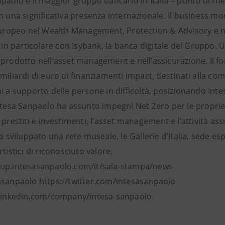
paolo è il maggior gruppo bancario in Italia – punto di ri
n una significativa presenza internazionale. Il business mo
europeo nel Wealth Management, Protection & Advisory e ne 
, in particolare con Isybank, la banca digitale del Gruppo. 
 prodotto nell’asset management e nell’assicurazione. Il f
miliardi di euro di finanziamenti impact, destinati alla com
i a supporto delle persone in difficoltà, posizionando Int
ntesa Sanpaolo ha assunto impegni Net Zero per le proprie 
 prestiti e investimenti, l’asset management e l’attività ass
ha sviluppato una rete museale, le Gallerie d’Italia, sede es
rtistici di riconosciuto valore.
up.intesasanpaolo.com/it/sala-stampa/news
asanpaolo https://twitter.com/intesasanpaolo
 linkedin.com/company/intesa-sanpaolo