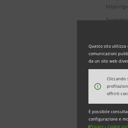
https://g
Superem
laura.pi
Il Grupp
Questo sito utilizza 
Gruppo Sup
comunicazioni pubbli
l’espressi
da un sito web diver
Con una q
important
Cliccando s
dettaglio
profilazio
!
supermerc
offrirti co
proprieta
complessi
È possibile consulta
Supercent
configurazione e mo
(
Privacy
-
Cookie pol
qualità a 