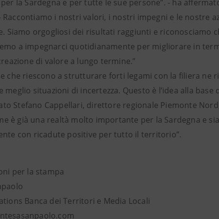
per la Sardegna e per tutte le sue persone”. - ha affermat
Raccontiamo i nostri valori, i nostri impegni e le nostre azi
e. Siamo orgogliosi dei risultati raggiunti e riconosciamo 
emo a impegnarci quotidianamente per migliorare in termin
creazione di valore a lungo termine.”
e che riescono a strutturare forti legami con la filiera ne 
 meglio situazioni di incertezza. Questo è l’idea alla base
o Stefano Cappellari, direttore regionale Piemonte Nord, 
 è già una realtà molto importante per la Sardegna e sia
nte con ricadute positive per tutto il territorio”.
oni per la stampa
npaolo
tions Banca dei Territori e Media Locali
ntesasanpaolo.com