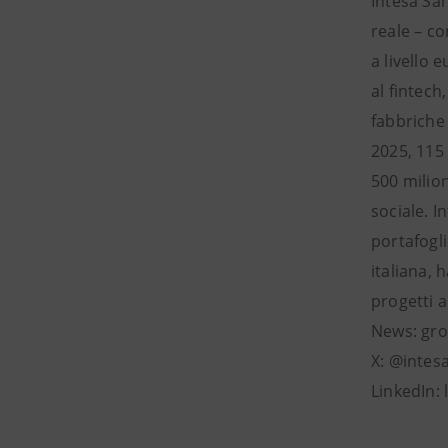
Intesa San
reale – co
a livello 
al fintech
fabbriche
2025, 115 
500 milion
sociale. I
portafogli
italiana, 
progetti a
News: gro
X: @intes
LinkedIn: