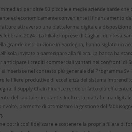
i immediati per oltre 90 piccole e medie aziende sarde c
iciente ed economicamente conveniente il finanziamento del
 fatture attraverso una piattaforma digitale a disposizione
15 febbraio 2024 - La Filiale Imprese di Cagliari di Intesa S
ella grande distribuzione in Sardegna, hanno siglato un ac
ll’Isola invitate a partecipare alla filiera. La banca ha stan
r anticipare i crediti commerciali vantati nei confronti d
iva si inserisce nel contesto più generale del Programma Sv
re le filiere produttive di eccellenza del sistema imprenditor
degna. Il Supply Chain Finance rende di fatto più efficien
nto del capitale circolante. Inoltre, la piattaforma digita
involte, permette di ottimizzare la gestione del fabbisogn
g.
potrà così fidelizzare e sostenere la propria filiera di for