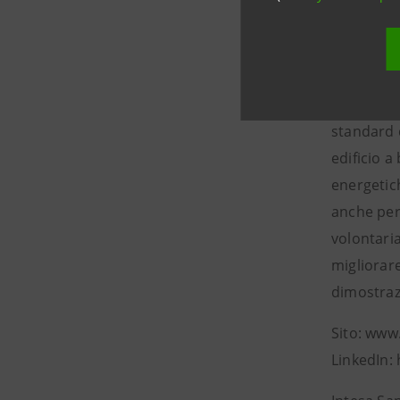
Ora guarda
all’apertu
adeguare i
Nel 2024 
standard d
edificio a
energetic
anche per 
volontaria
migliorare
dimostrazi
Sito: www
LinkedIn: