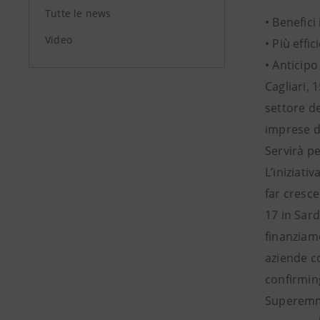
Tutte le news
• Benefic
Video
• Più eff
• Anticipo
Cagliari, 
settore d
imprese de
Servirà pe
L’iniziat
far cresce
17 in Sar
finanziame
aziende co
confirmin
Superemme 