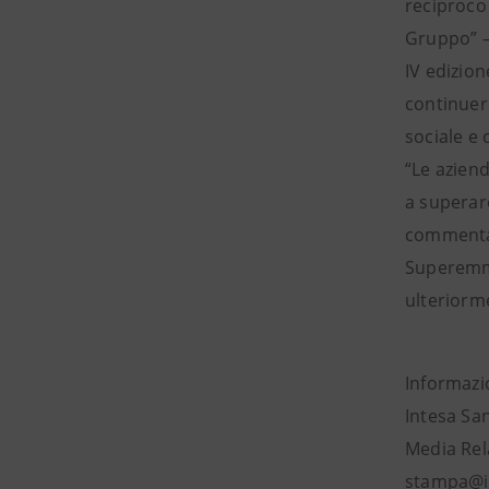
reciproco 
Gruppo” – 
IV edizion
continuer
sociale e 
“Le aziend
a superare
commentat
Superemme
ulteriorme
Informazi
Intesa Sa
Media Rela
stampa@i