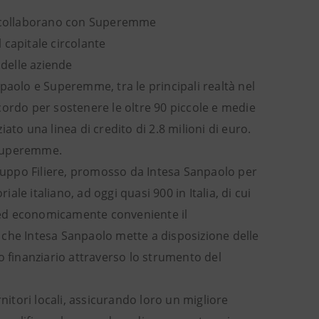
he collaborano con Superemme
 capitale circolante
 delle aziende
anpaolo e Superemme, tra le principali realtà nel
cordo per sostenere le oltre 90 piccole e medie
ziato una linea di credito di 2.8 milioni di euro.
i Superemme.
iluppo Filiere, promosso da Intesa Sanpaolo per
iale italiano, ad oggi quasi 900 in Italia, di cui
te ed economicamente conveniente il
le che Intesa Sanpaolo mette a disposizione delle
o finanziario attraverso lo strumento del
nitori locali, assicurando loro un migliore