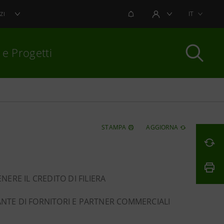
NOTIFICHE
IT
ZI
AREA UTENTE
 e Progetti
per chiudere
STAMPA
AGGIORNA
RE IL CREDITO DI FILIERA
OLANTE DI FORNITORI E PARTNER COMMERCIALI