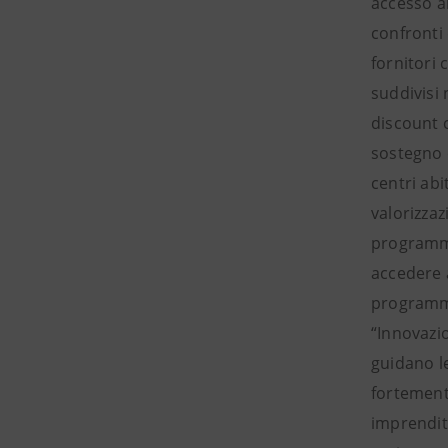
accesso al
confronti
fornitori 
suddivisi 
discount c
sostegno 
centri abi
valorizzaz
programma
accedere 
programmi
“Innovazio
guidano l
fortemente
imprendit