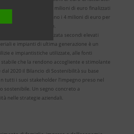
investimenti pari a 22 milioni di euro finalizzati
 investimenti che superano i 4 milioni di euro per
digitale e fidelizzazione.
ri, progettata e realizzata secondi elevati
eriali e impianti di ultima generazione è un
zie e impiantistiche utilizzate, alle fonti
 stabile che la rendono accogliente e stimolante
al 2020 il Bilancio di Sostenibilità su base
n tutti i suoi stakeholder l’impegno preso nel
co sostenibile. Un segno concreto a
à nelle strategie aziendali.