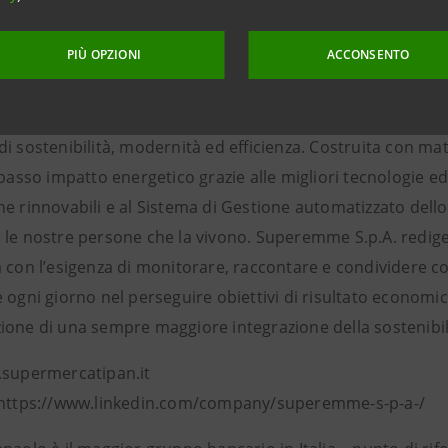
 al futuro con piani ambiziosi per il biennio 2024 2025 con 
ra di 4 nuovi punti vendita e ristrutturazioni di negozi per
PIÙ OPZIONI
ACCONSENTO
l format con l’attenzione alla sostenibilità, trasformazione 
Superemme ha aperto la nuova sede Amministrativa a Caglia
i sostenibilità, modernità ed efficienza. Costruita con mat
 basso impatto energetico grazie alle migliori tecnologie edili
he rinnovabili e al Sistema di Gestione automatizzato dello
le nostre persone che la vivono. Superemme S.p.A. redige d
 con l’esigenza di monitorare, raccontare e condividere co
 ogni giorno nel perseguire obiettivi di risultato economi
one di una sempre maggiore integrazione della sostenibilit
.supermercatipan.it
 https://www.linkedin.com/company/superemme-s-p-a-/