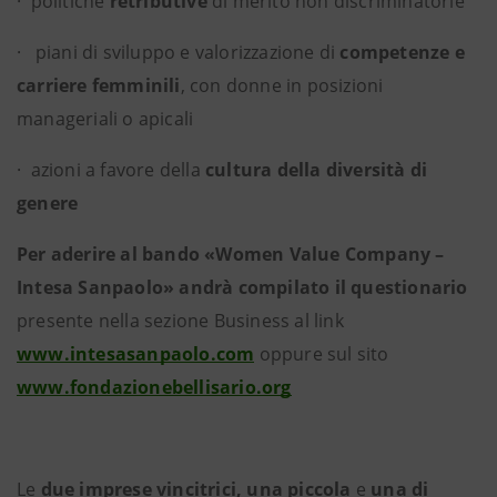
· politiche
retributive
di merito non discriminatorie
· piani di sviluppo e valorizzazione di
competenze e
carriere femminili
, con donne in posizioni
manageriali o apicali
· azioni a favore della
cultura della diversità di
genere
Per aderire al bando «Women Value Company –
Intesa Sanpaolo»
andrà compilato il questionario
presente nella sezione Business al link
www.intesasanpaolo.com
oppure sul sito
www.fondazionebellisario.org
Le
due imprese vincitrici, una piccola
e
una di