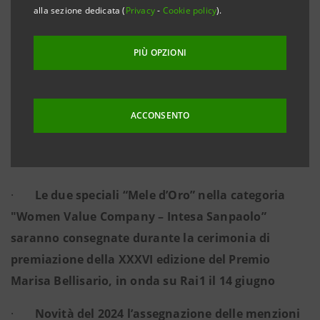
di genere allo sviluppo economico e sociale del
alla sezione dedicata (
Privacy
-
Cookie policy
).
Paese
PIÙ OPZIONI
·
Fino al 23 aprile possono presentare la propria
ACCONSENTO
candidatura le PMI che valorizzano pari
opportunità, talento femminile e welfare
aziendale
·
Le due speciali “Mele d’Oro” nella categoria
"Women Value Company – Intesa Sanpaolo”
saranno consegnate durante la cerimonia di
premiazione della XXXVI edizione del Premio
Marisa Bellisario, in onda su Rai1 il 14 giugno
·
Novità del 2024 l’assegnazione delle menzioni