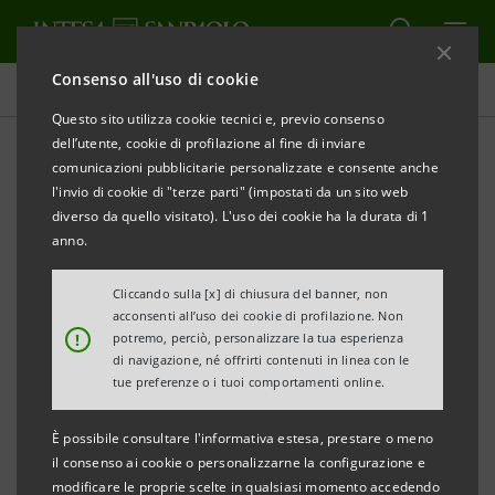
Consenso all'uso di cookie
Comunicati stampa
Questo sito utilizza cookie tecnici e, previo consenso
dell’utente, cookie di profilazione al fine di inviare
STAMPA
AGGIORNA
comunicazioni pubblicitarie personalizzate e consente anche
COMUNICATO STAMPA
l'invio di cookie di "terze parti" (impostati da un sito web
diverso da quello visitato). L'uso dei cookie ha la durata di 1
XXXVI Edizione Premio Marisa Bellisario
anno.
AL VIA L’VIII EDIZIONE DEL PREMIO «WOMEN VALUE
Cliccando sulla [x] di chiusura del banner, non
COMPANY - INTESA SANPAOLO»
acconsenti all’uso dei cookie di profilazione. Non
!
potremo, perciò, personalizzare la tua esperienza
PER LE PMI CHE FAVORISCONO L’OCCUPAZIONE E
di navigazione, né offrirti contenuti in linea con le
tue preferenze o i tuoi comportamenti online.
L’IMPRENDITORIA FEMMINILE
È possibile consultare l'informativa estesa, prestare o meno
·
Un miliardo di euro di credito per
sostenere
il consenso ai cookie o personalizzarne la configurazione e
l’impresa al femminile
e
contribuire con la parità
modificare le proprie scelte in qualsiasi momento accedendo