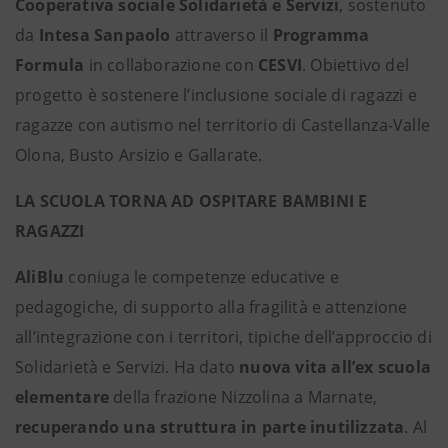
Cooperativa sociale Solidarietà e Servizi
, sostenuto
da
Intesa Sanpaolo
attraverso il
Programma
Formula
in collaborazione con
CESVI
. Obiettivo del
progetto è sostenere l’inclusione sociale di ragazzi e
ragazze con autismo nel territorio di Castellanza-Valle
Olona, Busto Arsizio e Gallarate.
LA SCUOLA TORNA AD OSPITARE BAMBINI E
RAGAZZI
AliBlu
coniuga le competenze educative e
pedagogiche, di supporto alla fragilità e attenzione
all’integrazione con i territori, tipiche dell’approccio di
Solidarietà e Servizi. Ha dato
nuova vita all’ex scuola
elementare
della frazione Nizzolina a Marnate,
recuperando una struttura in parte inutilizzata
. Al