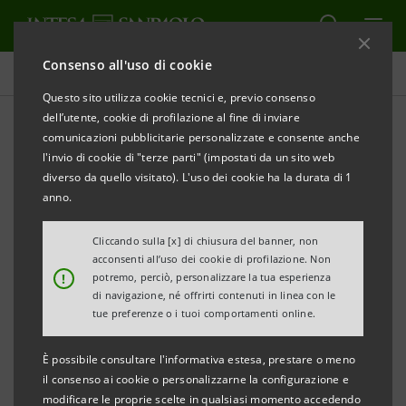
Consenso all'uso di cookie
Comunicati stampa
Questo sito utilizza cookie tecnici e, previo consenso
dell’utente, cookie di profilazione al fine di inviare
STAMPA
AGGIORNA
comunicazioni pubblicitarie personalizzate e consente anche
COMUNICATO STAMPA
l'invio di cookie di "terze parti" (impostati da un sito web
diverso da quello visitato). L'uso dei cookie ha la durata di 1
INAUGURAZIONE DI
ALIBLU: INCLUSIONE E
anno.
CONSAPEVOLEZZA
IL NUOVO SERVIZIO PER
L'AUTISMO SOSTENUTO DA INTESA SANPAOLO IN
Cliccando sulla [x] di chiusura del banner, non
acconsenti all’uso dei cookie di profilazione. Non
COLLABORAZIONE CON CESVI
!
potremo, perciò, personalizzare la tua esperienza
di navigazione, né offrirti contenuti in linea con le
tue preferenze o i tuoi comportamenti online.
·
Nell’ex scuola elementare di Marnate prende
È possibile consultare l'informativa estesa, prestare o meno
avvio il progetto della Cooperativa sociale
il consenso ai cookie o personalizzarne la configurazione e
modificare le proprie scelte in qualsiasi momento accedendo
Solidarietà e Servizi per l’inclusione di ragazzi e