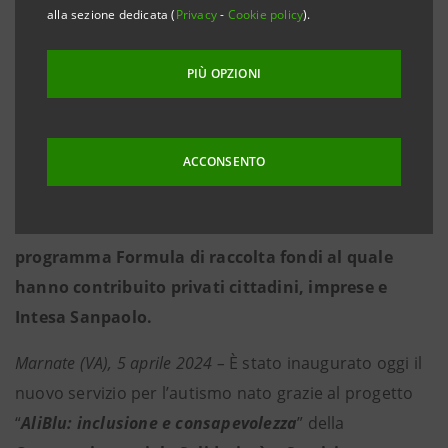
alla sezione dedicata (
Privacy
-
Cookie policy
).
ragazze con autismo.
PIÙ OPZIONI
·
15 bambini coinvolti tra i 6 e i 18 anni, alcuni
bambini tra i 3 e 5 anni e insieme a loro circa 20
ACCONSENTO
famiglie.
·
L’iniziativa è stata sostenuta attraverso il
programma Formula di raccolta fondi al quale
hanno contribuito privati cittadini, imprese e
Intesa Sanpaolo.
Marnate (VA), 5 aprile 2024 –
È stato
inaugurato oggi il
nuovo servizio per l’autismo nato grazie al progetto
“
AliBlu: inclusione e consapevolezza
” della