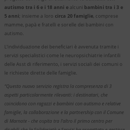
autismo tra i 6 e i 18 anni e
alcuni
bambini tra i 3 e
5 anni
; insieme a loro
circa 20 famiglie
, comprese
mamme, papà e fratelli e sorelle dei bambini con
autismo.
L’individuazione dei beneficiari è avvenuta tramite i
servizi specialistici come le neuropsichiatrie infantili
delle Asst di riferimento, i servizi sociali dei comuni o
le richieste dirette delle famiglie.
“Questo nuovo servizio registra la compresenza di 3
aspetti particolarmente rilevanti: i destinatari, che
coincidono con ragazzi e bambini con autismo e relative
famiglie, la collaborazione e la partnership con il Comune
di Marnate - che ospita tra l’altro il primo centro per
disabili che la Solidarietà e Servizi ha progettato e gestisce