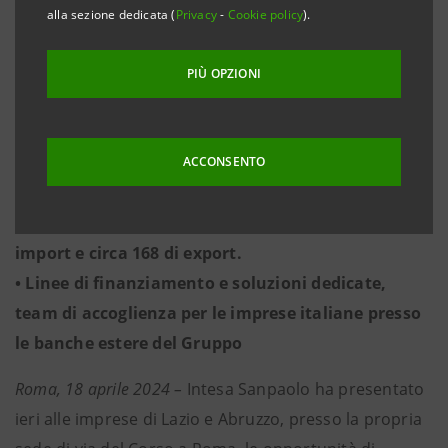
Gruppo in Centro e Sud-Est Europa e Nord Africa.
alla sezione dedicata (
Privacy
-
Cookie policy
).
• Nel 2023 l’interscambio commerciale tra Lazio e
Albania, Croazia, Serbia e Slovenia si è assestato a
PIÙ OPZIONI
circa 602 milioni di euro. Le esportazioni sono
state quasi 268 milioni di euro, mentre le
importazioni hanno sfiorato i 334 milioni di euro.
ACCONSENTO
• Per l’Abruzzo l’interscambio commerciale nel 2023
è stato di quasi 313 milioni di euro, di cui 145 di
import e circa 168 di export.
• Linee di finanziamento e soluzioni dedicate,
team di accoglienza per le imprese italiane presso
le banche estere del Gruppo
Roma, 18 aprile 2024 –
Intesa Sanpaolo ha presentato
ieri alle imprese di Lazio e Abruzzo, presso la propria