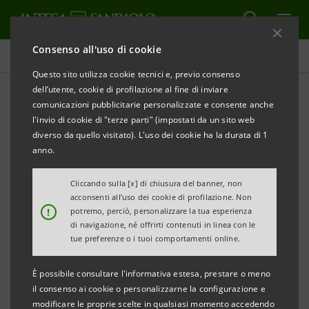
Consenso all'uso di cookie
Comunicati stampa
Questo sito utilizza cookie tecnici e, previo consenso
dell’utente, cookie di profilazione al fine di inviare
STAMPA
AGGIORNA
comunicazioni pubblicitarie personalizzate e consente anche
INTESA SANPAOLO: ROAD SHOW DEDICATO
l'invio di cookie di "terze parti" (impostati da un sito web
ALL’INTERNAZIONALIZZAZIONE DELLE PMI DI LAZIO
diverso da quello visitato). L'uso dei cookie ha la durata di 1
E ABRUZZO
anno.
PROGRAMMA SINERGICO DELLE DIVISIONI
Cliccando sulla [x] di chiusura del banner, non
acconsenti all’uso dei cookie di profilazione. Non
INTERNATIONAL SUBSIDIARY BANKS E BANCA DEI
!
potremo, perciò, personalizzare la tua esperienza
TERRITORI RIVOLTO AD ALBANIA, CROAZIA, SERBIA
di navigazione, né offrirti contenuti in linea con le
tue preferenze o i tuoi comportamenti online.
E SLOVENIA
È possibile consultare l'informativa estesa, prestare o meno
• Nuove opportunità di crescita per le PMI italiane
il consenso ai cookie o personalizzarne la configurazione e
nei 12 Paesi serviti dalle banche commerciali del
modificare le proprie scelte in qualsiasi momento accedendo