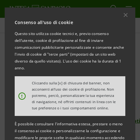
Consenso all'uso di cookie
Comunicati stampa
Questo sito utilizza cookie tecnici e, previo consenso
dell’utente, cookie di profilazione al fine di inviare
STAMPA
AGGIORNA
comunicazioni pubblicitarie personalizzate e consente anche
INTESA SANPAOLO SOSTIENE IL PROGETTO “CURE
l'invio di cookie di "terze parti" (impostati da un sito web
PALLIATIVE E LENITERAPIA: CONTINUITÀ OSPEDALE-
diverso da quello visitato). L'uso dei cookie ha la durata di 1
TERRITORIO”
anno.
Obiettivo: 100mila euro entro fine agosto.
Cliccando sulla [x] di chiusura del banner, non
acconsenti all’uso dei cookie di profilazione. Non
!
potremo, perciò, personalizzare la tua esperienza
Si può donare accedendo a For Funding, la
di navigazione, né offrirti contenuti in linea con le
piattaforma di crowdfunding di Intesa Sanpaolo:
tue preferenze o i tuoi comportamenti online.
https://www.forfunding.intesasanpaolo.com/Donat
È possibile consultare l'informativa estesa, prestare o meno
ISP/nav/progetto/leniterapia-file-firenze
il consenso ai cookie o personalizzarne la configurazione e
modificare le proprie scelte in qualsiasi momento accedendo