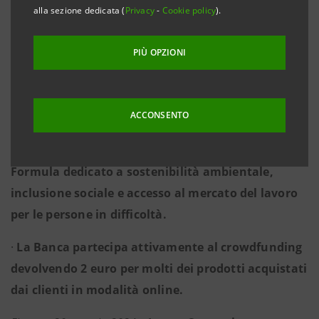
·
Il progetto permetterà di dare continuità
alla sezione dedicata (
Privacy
-
Cookie policy
).
assistenziale, tra le équipe territoriali e
ospedaliere, per aiutare al meglio la persona
PIÙ OPZIONI
malata e la sua famiglia nelle decisioni legate alla
malattia e all’assistenza necessaria.
ACCONSENTO
·
L’iniziativa è sostenuta da Intesa Sanpaolo, in
collaborazione con CESVI, attraverso il Programma
Formula dedicato a sostenibilità ambientale,
inclusione sociale e accesso al mercato del lavoro
per le persone in difficoltà.
·
La Banca partecipa attivamente al crowdfunding
devolvendo 2 euro per molti dei prodotti acquistati
dai clienti in modalità online.