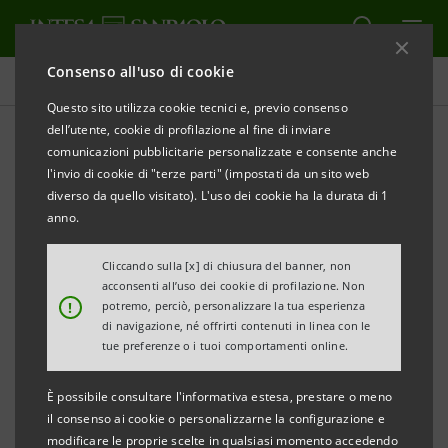
Consenso all'uso di cookie
Comunicati stampa
Questo sito utilizza cookie tecnici e, previo consenso
dell’utente, cookie di profilazione al fine di inviare
STAMPA
AGGIORNA
comunicazioni pubblicitarie personalizzate e consente anche
DA INTESA SANPAOLO 50 MILIONI DI EURO CON
l'invio di cookie di "terze parti" (impostati da un sito web
“GARANZIA FUTURO” DI SACE AL GRUPPO SALCEF
diverso da quello visitato). L'uso dei cookie ha la durata di 1
anno.
• Intesa Sanpaolo e SACE sostengono i piani di
crescita del Gruppo italiano operante
Cliccando sulla [x] di chiusura del banner, non
acconsenti all’uso dei cookie di profilazione. Non
nell’infrastruttura ferroviaria e di mobilità urbana
!
potremo, perciò, personalizzare la tua esperienza
di navigazione, né offrirti contenuti in linea con le
• Salcef Group è un gruppo industriale italiano
tue preferenze o i tuoi comportamenti online.
attivo sul mercato internazionale, specializzato
È possibile consultare l'informativa estesa, prestare o meno
nella costruzione e manutenzione di
il consenso ai cookie o personalizzarne la configurazione e
infrastrutture ferroviarie, reti tranviarie e
modificare le proprie scelte in qualsiasi momento accedendo