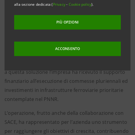
metropolitane.
alla sezione dedicata (
Privacy
-
Cookie policy
).
Roma, 3 giugno 2024 – Intesa Sanpaolo ha
PIÙ OPZIONI
perfezionato un finanziamento di 50 milioni di euro
con Garanzia Futuro di SACE a favore di Salcef Group
per sostenerne i piani di crescita. L’operazione rientra
ACCONSENTO
nell’ambito dell’impegno del Gruppo bancario per
dare supporto agli investimenti legati al PNRR. Grazie
a questa soluzione l’impresa ha ricevuto il supporto
finanziario all’esecuzione di commesse pluriennali ed
investimenti in infrastrutture ferroviarie prioritarie
contemplate nel PNNR.
L’operazione, frutto anche della collaborazione con
SACE, ha rappresentato per l’azienda uno strumento
per raggiungere gli obiettivi di crescita, contribuendo