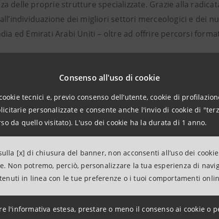
 delle proprie strutture specializzate. Grazie alla radicat
ll’individuazione dei migliori settori merceologici e dei nu
dia ed Emirati Arabi Uniti – oltre ad offrire percorsi formati
ogresso digitale e Sicurezza
Consenso all'uso di cookie
 competenze digitali sono strategici per la competitività,
adeguati per la tutela del cliente, dell’impresa e della cre
cookie tecnici e, previo consenso dell’utente, cookie di profilazione
la Banca ha messo a punto
strumenti di protezione e finanzi
citarie personalizzate e consente anche l'invio di cookie di "terz
tner e ai Laboratori ESG presenti in tutta Italia, Intesa Sa
so da quello visitato). L'uso dei cookie ha la durata di 1 anno.
 digitale qualificata.
ulla [x] di chiusura del banner, non acconsenti all’uso dei cookie
 Nargi,
Direttore Regionale Campania, Calabria e Sicilia d
ne. Non potremo, perciò, personalizzare la tua esperienza di navi
e e strumenti dedicati ad accompagnare le scelte di investimento
ntenuti in linea con le tue preferenze o i tuoi comportamenti onli
e 5.0 alle imprese delle nostre aree. Il costante impegno di Int
i: nei primi tre mesi di quest’anno abbiamo erogato alle imprese
re l'informativa estesa, prestare o meno il consenso ai cookie o p
on questo nuovo programma le aziende siciliane che investono 