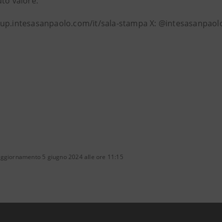
to valore.
up.intesasanpaolo.com/it/sala-stampa X: @intesasanpaolo
aggiornamento 5 giugno 2024 alle ore 11:15