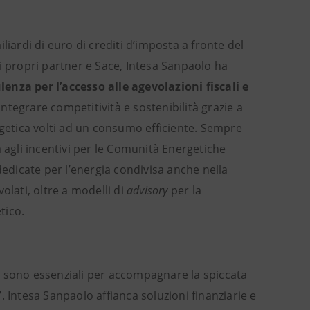
iardi di euro di crediti d’imposta a fronte del
i propri partner e Sace, Intesa Sanpaolo ha
enza per l’accesso alle agevolazioni fiscali e
 integrare competitività e sostenibilità grazie a
rgetica volti ad un consumo efficiente. Sempre
 agli incentivi per le Comunità Energetiche
dedicate per l’energia condivisa anche nella
olati, oltre a modelli di
advisory
per la
tico.
ica sono essenziali per accompagnare la spiccata
 Intesa Sanpaolo affianca soluzioni finanziarie e