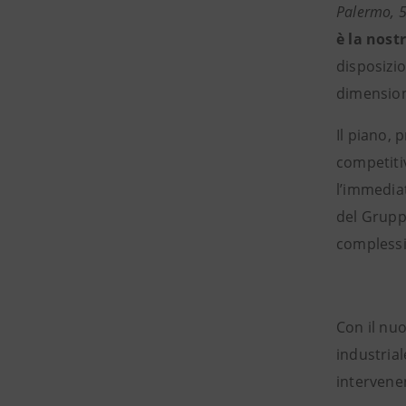
Palermo, 
è la nost
disposizio
dimensioni
Il piano, 
competiti
l’immediat
del Gruppo
complessi
Con il nu
industrial
interven