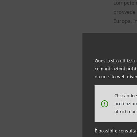
competenza
provvede a
Europa, In
-
Pr
Processi e
sicurezza 
Questo sito utilizza 
business 
comunicazioni pubbli
propri par
da un sito web diver
formazione
Cliccando s
Giuseppe
profilazio
!
finanziari
offrirti co
Transizion
è nei numer
È possibile consulta
di euro. C