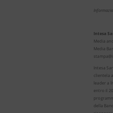
Informazio
Intesa S
Media and
Media Banc
stampa@i
Intesa San
clientela 
leader a l
entro il 2
programma 
della Banc