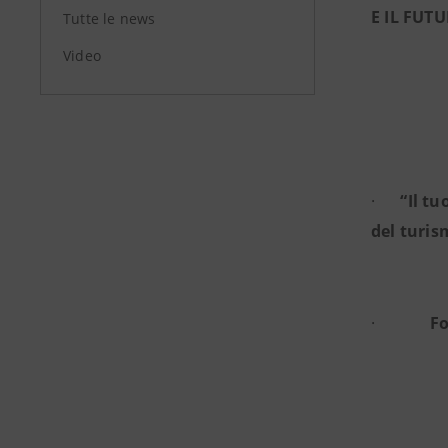
E IL FUT
Tutte le news
Video
·
“Il tu
del turi
·
Fo