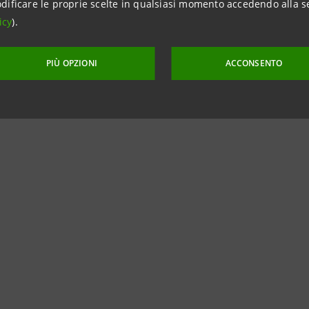
dificare le proprie scelte in qualsiasi momento accedendo alla s
o nel prossimo futuro”.
icy
).
PIÙ OPZIONI
ACCONSENTO