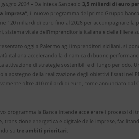
5 giugno 2024
– Da Intesa Sanpaolo
3,5 miliardi di euro per
ra impresa”
, il nuovo programma del primo Gruppo bancario
ne 120 miliardi di euro fino al 2026 per accompagnare la p
, sistema vitale dell’imprenditoria italiana e delle filiere sui
presentato oggi a Palermo agli imprenditori siciliani, si pone
vità italiana accelerando la dinamica di buone performanc
a attivazione di strategie sostenibili e di lungo periodo. Una
 a sostegno della realizzazione degli obiettivi fissati nel P
vamente oltre 410 miliardi di euro, come annunciato dal
ovo programma la Banca intende accelerare i processi di 
e, transizione energetica e digitale delle imprese, facilita
endo su
tre ambiti prioritari
: