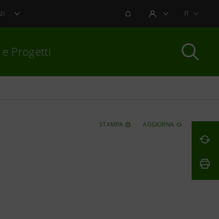
NOTIFICHE
IT
ZI
AREA UTENTE
 e Progetti
per chiudere
STAMPA
AGGIORNA