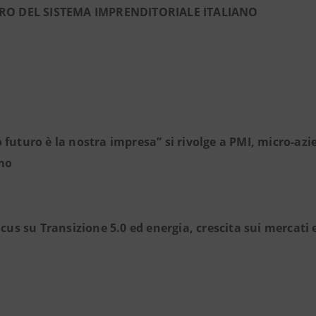
URO DEL SISTEMA IMPRENDITORIALE ITALIANO
o futuro è la nostra impresa” si rivolge a PMI, micro-azi
smo
cus su Transizione 5.0 ed energia, crescita sui mercati e