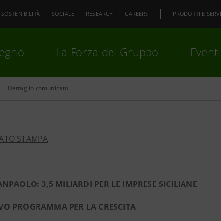
SOSTENIBILITÀ
SOCIALE
RESEARCH
CAREERS
PRODOTTI E SERVI
pegno
La Forza del Gruppo
Eventi
Dettaglio comunicato
premi
Invio
per cercare o
ESC
ATO STAMPA
ANPAOLO: 3,5 MILIARDI PER LE IMPRESE SICILIANE
VO PROGRAMMA PER LA CRESCITA