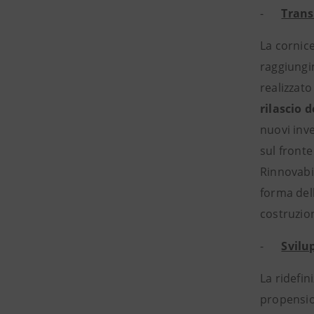
-
Trans
La cornice
raggiungim
realizzato
rilascio d
nuovi inve
sul fronte
Rinnovabil
forma dell
costruzion
-
Svilu
La ridefin
propension