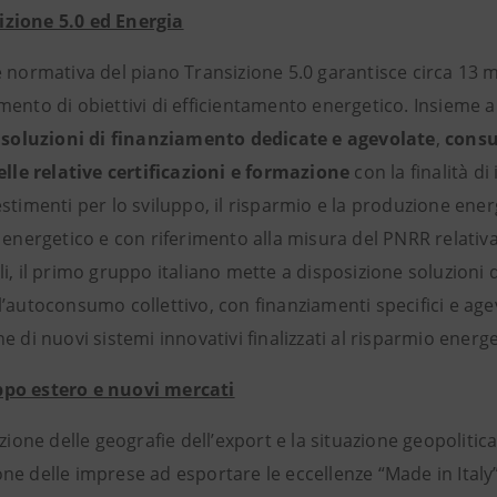
izione 5.0 ed Energia
 normativa del piano Transizione 5.0 garantisce circa 13 mil
ento di obiettivi di efficientamento energetico. Insieme a
soluzioni di finanziamento dedicate e agevolate
,
consul
elle relative certificazioni
e
formazione
con la finalità di
stimenti per lo sviluppo, il risparmio e la produzione ene
 energetico e con riferimento alla misura del PNRR relativa
i, il primo gruppo italiano mette a disposizione soluzioni 
’autoconsumo collettivo, con finanziamenti specifici e agev
e di nuovi sistemi innovativi finalizzati al risparmio energe
ppo estero e nuovi mercati
izione delle geografie dell’export e la situazione geopolit
e delle imprese ad esportare le eccellenze “Made in Italy”.