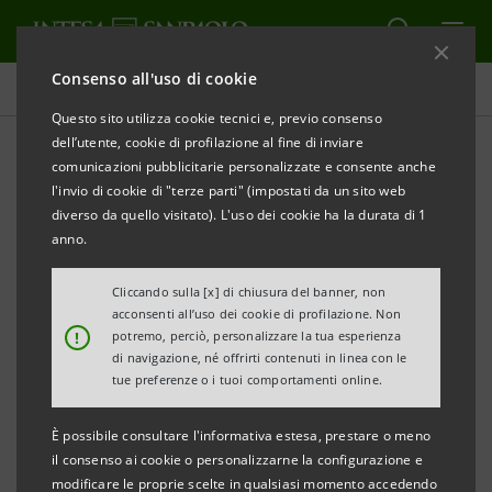
Consenso all'uso di cookie
Comunicati stampa
Questo sito utilizza cookie tecnici e, previo consenso
dell’utente, cookie di profilazione al fine di inviare
STAMPA
AGGIORNA
comunicazioni pubblicitarie personalizzate e consente anche
INTESA SANPAOLO: 8 MILIARDI PER LE IMPRESE
l'invio di cookie di "terze parti" (impostati da un sito web
LAZIALI
NEL NUOVO PROGRAMMA PER LA
diverso da quello visitato). L'uso dei cookie ha la durata di 1
CRESCITA DEL SISTEMA IMPRENDITORIALE
anno.
ITALIANO
Cliccando sulla [x] di chiusura del banner, non
acconsenti all’uso dei cookie di profilazione. Non
·
“Il tuo futuro è la nostra impresa” si rivolge a
!
potremo, perciò, personalizzare la tua esperienza
PMI, micro-aziende, terzo settore, filiere
di navigazione, né offrirti contenuti in linea con le
tue preferenze o i tuoi comportamenti online.
agroalimentari e del turismo
È possibile consultare l'informativa estesa, prestare o meno
·
Focus su Transizione 5.0 ed energia, crescita
il consenso ai cookie o personalizzarne la configurazione e
sui mercati esteri, sviluppo digitale e cybersecurity
modificare le proprie scelte in qualsiasi momento accedendo