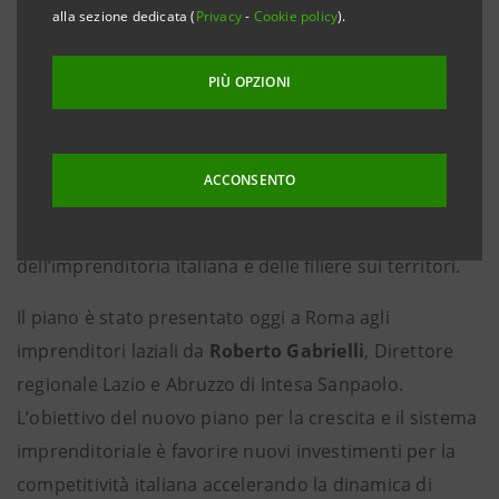
alla sezione dedicata (
Privacy
-
Cookie policy
).
Roma, 24 giugno 2024
– Da Intesa Sanpaolo
8 miliardi
per le imprese del Lazio
grazie a
“Il tuo futuro è la
PIÙ OPZIONI
nostra impresa”
, il nuovo programma nazionale del
Gruppo bancario guidato da Carlo Messina che a
livello nazionale mette a disposizione
120 miliardi di
ACCONSENTO
euro
fino al 2026 per accompagnare la progettualità
di PMI e aziende di minori dimensioni, sistema vitale
dell’imprenditoria italiana e delle filiere sui territori.
Il piano è stato presentato oggi a Roma agli
imprenditori laziali da
Roberto Gabrielli
, Direttore
regionale Lazio e Abruzzo di Intesa Sanpaolo.
L’obiettivo del nuovo piano per la crescita e il sistema
imprenditoriale è favorire nuovi investimenti per la
competitività italiana accelerando la dinamica di