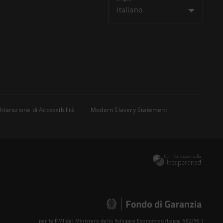
Italiano
hiarazione di Accessibilità
Modern Slavery Statement
per le PMI del Ministero dello Sviluppo Economico (Legge 662/96 )