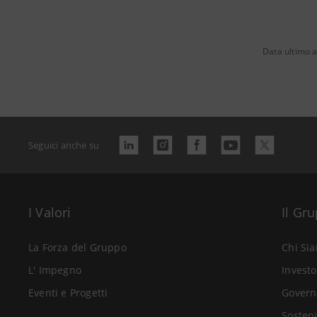
Data ultimo a
Seguici anche su
I Valori
Il Gr
La Forza del Gruppo
Chi Si
L' Impegno
Investo
Eventi e Progetti
Govern
Sosteni