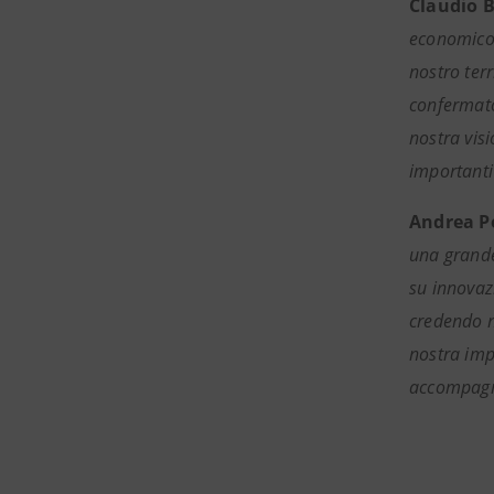
Claudio B
economico,
nostro ter
confermato 
nostra visi
importanti
Andrea P
una grande
su innovazi
credendo n
nostra imp
accompagna