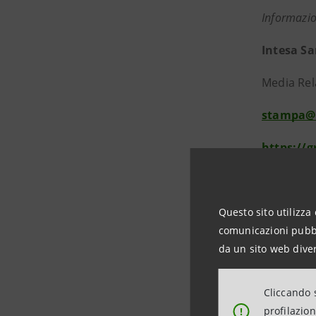
Informazio
Intesa S
Media Rela
stampa@
https://
Bertolott
Gian Luig
Questo sito utilizza 
comunicazioni pubbli
Direttore
da un sito web diver
pioppa@b
Cliccando s
profilazio
!