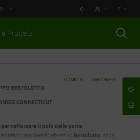
NOTIFICHE
IT
ZI
AREA UTENTE
 e Progetti
per chiudere
STAMPA
AGGIORNA
UPPO BERTOLOTTO
LANESE CONNECTICUT
per rafforzare il polo delle porte
 distintivo: con questo obiettivo
Bertolotto
, sede