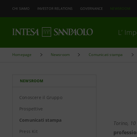
CHI SIAMO
INVESTOR RELATIONS
GOVERNANCE
NEWSROOM
L’ Im
Homepage
Newsroom
Comunicati stampa
NEWSROOM
Conoscere il Gruppo
Prospettive
Comunicati stampa
Torino, 10
Press Kit
professio