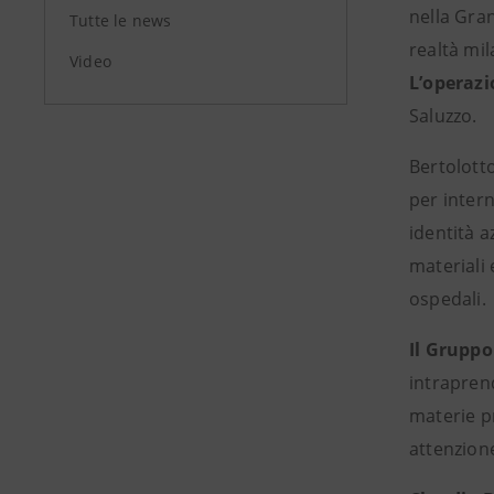
nella Gran
Tutte le news
realtà mi
Video
L’operazi
Saluzzo.
Bertolotto
per intern
identità a
materiali 
ospedali.
Il Gruppo
intraprend
materie p
attenzione