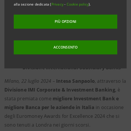
ulteriore riconoscimento del modello di
alla sezione dedicata (
Privacy
-
Cookie policy
).
business della Divisione IMI CIB,
caratterizzato da stabilità, efficienza,
PIÙ OPZIONI
controllo dei costi, qualità dei servizi offerti
al mondo delle aziende, in ambito corporate
e istituzionale”
ACCONSENTO
Premiate anche diverse banche della
Divisione International Subsidiary Banks
Milano, 22 luglio 2024
–
Intesa Sanpaolo
, attraverso la
Divisione IMI Corporate & Investment Banking
, è
stata premiata come
migliore Investment Bank e
migliore Banca per le aziende in Italia
in occasione
degli Euromoney Awards for Excellence 2024 che si
sono tenuti a Londra nei giorni scorsi.