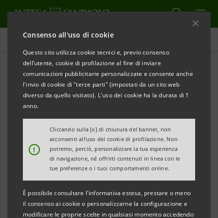
Consenso all'uso di cookie
Comunicati stampa
Questo sito utilizza cookie tecnici e, previo consenso
dell’utente, cookie di profilazione al fine di inviare
STAMPA
AGGIORNA
comunicazioni pubblicitarie personalizzate e consente anche
INTESA SANPAOLO PREMIATA DA EUROMONEY
l'invio di cookie di "terze parti" (impostati da un sito web
COME MIGLIORE INVESTMENT BANK E MIGLIORE
diverso da quello visitato). L'uso dei cookie ha la durata di 1
BANCA PER LE AZIENDE IN ITALIA
anno.
I riconoscimenti sono stati assegnati alla
Cliccando sulla [x] di chiusura del banner, non
acconsenti all’uso dei cookie di profilazione. Non
Divisione IMI Corporate & Investment
!
potremo, perciò, personalizzare la tua esperienza
Banking da Euromoney in occasione degli
di navigazione, né offrirti contenuti in linea con le
tue preferenze o i tuoi comportamenti online.
Awards for Excellence 2024
Mauro Micillo, Chief della Divisione IMI CIB
È possibile consultare l'informativa estesa, prestare o meno
il consenso ai cookie o personalizzarne la configurazione e
di Intesa Sanpaolo:
“I premi ricevuti sono un
modificare le proprie scelte in qualsiasi momento accedendo