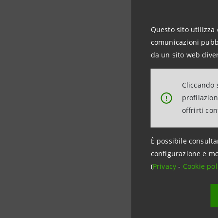
News:
ht
Questo sito utilizza 
linkedin.
comunicazioni pubbli
da un sito web diver
Cassa Dep
attività è
Cliccando s
crescita e
profilazio
!
crescita e
offrirti co
e attività
Inoltre, è
È possibile consulta
mercati em
configurazione e mo
Buoni e Li
(
Privacy
-
Cookie pol
CONTATT
Relazioni