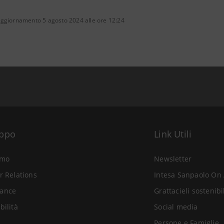
aggiornamento 5 agosto 2024 alle ore 12:24
uppo
Link Utili
amo
Newsletter
r Relations
Intesa Sanpaolo On 
ance
Grattacieli sostenibi
bilità
Social media
Persone e Famiglie