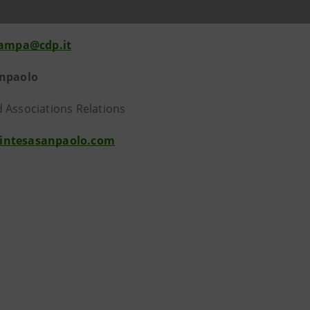
21 3990
stampa@cdp.it
anpaolo
 Associations Relations
intesasanpaolo.com