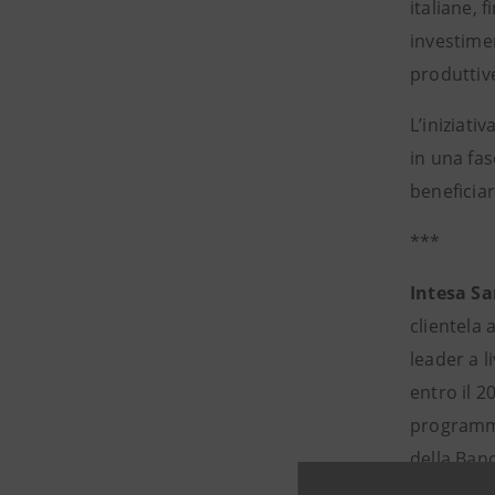
italiane, 
investimen
produttive
L’iniziati
in una fa
beneficiar
***
Intesa S
clientela 
leader a l
entro il 2
programma 
della Banc
riconosciu