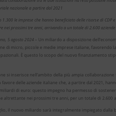
ata collaborazione tra le due istituzioni ha reso possibile mobi
riale nazionale a partire dal 2021
o 1.300 le imprese che hanno beneficiato delle risorse di CDP 
e nei prossimi tre anni, arrivando a un totale di 2.600 aziende
no, 5 agosto 2024
– Un miliardo a disposizione dell’economi
ne di micro, piccole e medie imprese italiane, favorendo la 
cupazionali. È questo lo scopo del nuovo finanziamento stip
ne si inserisce nell’ambito della più ampia collaborazione 
 a favore delle aziende italiane che, a partire dal 2021, ha
 miliardi di euro: questo impegno ha permesso di sostenere
 altrettante nei prossimi tre anni, per un totale di 2.600 
glio, il nuovo miliardo sarà integralmente impiegato dalla 