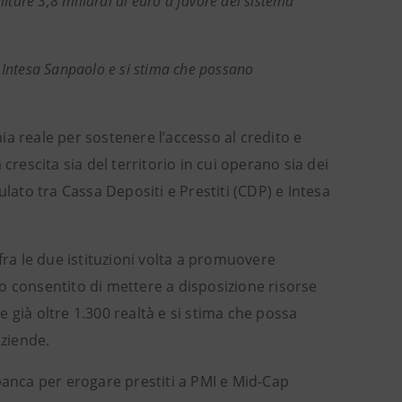
litare 3,8 miliardi di euro a favore del sistema
e Intesa Sanpaolo e si stima che possano
a reale per sostenere l’accesso al credito e
crescita sia del territorio in cui operano sia dei
ulato tra Cassa Depositi e Prestiti (CDP) e Intesa
fra le due istituzioni volta a promuovere
nno consentito di mettere a disposizione risorse
 già oltre 1.300 realtà e si stima che possa
aziende.
banca per erogare prestiti a PMI e Mid-Cap