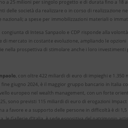
fino a 25 milioni per singolo progetto e di durata fino a 18
ti delle società da realizzare o in corso di realizzazione nell’
 nazionali; a spese per immobilizzazioni materiali o immater
va congiunta di Intesa Sanpaolo e CDP risponde alla volontà
se di mercato in costante evoluzione, ampliando le opzioni 
ie nella prospettiva di stimolare anche i loro investiment
anpaolo
, con oltre 422 miliardi di euro di impieghi e 1.350 mi
a fine giugno 2024, è il maggior gruppo bancario in Italia c
ivello europeo nel wealth management, con un forte orienta
025, sono previsti 115 miliardi di euro di erogazioni Impact 
a favore e a supporto delle persone in difficoltà è di 1,5
a, le Gallerie d’Italia, è sede espositiva del patrimonio artis
to valore.