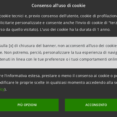
Consenso all'uso di cookie
tps://group.intesasanpaolo.com/it/newsroom
X: @intes
cookie tecnici e, previo consenso dell’utente, cookie di profilazione
com/company/intesa-sanpaolo
citarie personalizzate e consente anche l'invio di cookie di "terz
so da quello visitato). L'uso dei cookie ha la durata di 1 anno.
ositi e Prestiti
è l’Istituto Nazionale di Promozione che so
 impegnata ad accelerare lo sviluppo industriale e infrastrut
ulla [x] di chiusura del banner, non acconsenti all’uso dei cookie
conomica e sociale. CDP pone al centro della propria attività
ne. Non potremo, perciò, personalizzare la tua esperienza di navi
 all’innovazione, anche internazionale, delle imprese italian
ntenuti in linea con le tue preferenze o i tuoi comportamenti onli
 di advisory, per la realizzazione delle infrastrutture e per i
 attiva nella Cooperazione internazionale per la realizzazion
re l'informativa estesa, prestare o meno il consenso ai cookie o p
ergenti. Cassa Depositi e Prestiti si finanzia con risorse 
dificare le proprie scelte in qualsiasi momento accedendo alla s
bretti postali e attraverso emissioni sul mercato finanziar
icy
).
I STAMPA
PIÙ OPZIONI
ACCONSENTO
 con i Media CDP