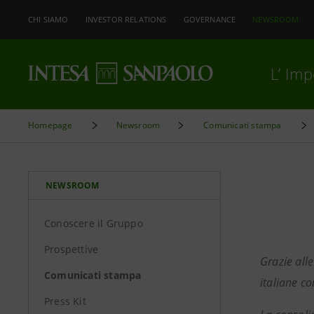
CHI SIAMO
INVESTOR RELATIONS
GOVERNANCE
NEWSROOM
L’ Im
Homepage
Newsroom
Comunicati stampa
NEWSROOM
Conoscere il Gruppo
Prospettive
Grazie all
Comunicati stampa
italiane co
Press Kit