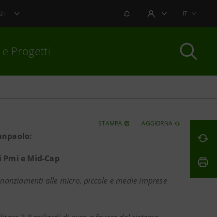
NOTIFICHE
IT
ZI
AREA UTENTE
 e Progetti
per chiudere
STAMPA
AGGIORNA
anpaolo:
di Pmi e Mid-Cap
 finanziamenti alle micro, piccole e medie imprese