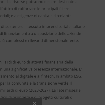
 anni. Le risorse potranno essere destinate a
ottica di rafforzare le principali filiere
iali; e a esigenze di capitale circolante.
 di sostenere il tessuto imprenditoriale italiano
di finanziamento a disposizione delle aziende
i più complessi e rilevanti dimensionalmente.
liardi di euro di attività finanziaria della
on una significativa presenza internazionale. E’
mento al digitale e al fintech. In ambito ESG,
per la comunità e la transizione verde. Il
 miliardi di euro (2023-2027). La rete museale
tico di proprietà e di progetti culturali di