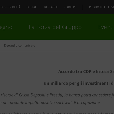
SOSTENIBILITÀ
SOCIALE
RESEARCH
CAREERS
PRODOTTI E SERVI
pegno
La Forza del Gruppo
Eventi
Dettaglio comunicato
premi
Invio
per cercare o
ESC
Accordo tra CDP e Intesa S
un miliardo per gli investimenti 
e risorse di Cassa Depositi e Prestiti, la banca potrà concedere
n un rilevante impatto positivo sui livelli di occupazione