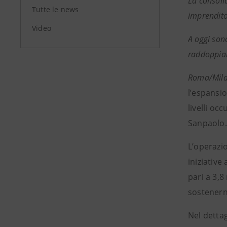
La consolid
Tutte le news
imprendito
Video
A oggi son
raddoppiar
Roma/Mila
l’espansio
livelli oc
Sanpaolo.
L’operazio
iniziative
pari a 3,8
sostenerne
Nel detta