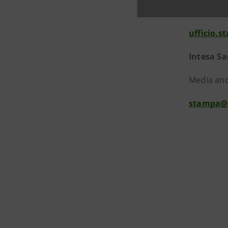
+39 06 42
ufficio.
Intesa S
Media and
stampa@