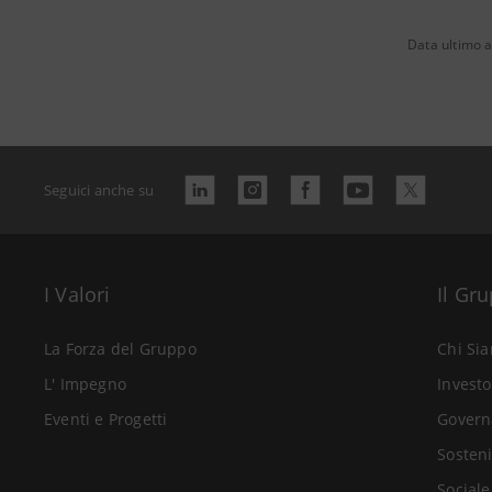
Data ultimo 
Seguici anche su
I Valori
Il Gr
La Forza del Gruppo
Chi Si
L' Impegno
Investo
Eventi e Progetti
Govern
Sosteni
Sociale