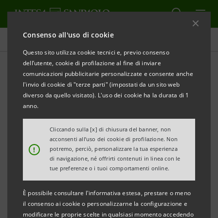
Consenso all'uso di cookie
Comunicati stampa
Questo sito utilizza cookie tecnici e, previo consenso
dell’utente, cookie di profilazione al fine di inviare
STAMPA
AGGIORNA
comunicazioni pubblicitarie personalizzate e consente anche
AD ALESSANDRIA, INTESA SANPAOLO SOSTIENE IL
l'invio di cookie di "terze parti" (impostati da un sito web
PROGETTO
diverso da quello visitato). L'uso dei cookie ha la durata di 1
SPAZIO M.U.G. – MOVIMENTI DI ULTIMA GENERAZIONE
anno.
PER L’AUTONOMIA DEI GIOVANI
Cliccando sulla [x] di chiusura del banner, non
acconsenti all’uso dei cookie di profilazione. Non
Su For Funding, la piattaforma di
!
potremo, perciò, personalizzare la tua esperienza
crowdfunding di Intesa Sanpaolo, è attiva
di navigazione, né offrirti contenuti in linea con le
tue preferenze o i tuoi comportamenti online.
una raccolta fondi dedicata al progetto
dell’Associazione Cultura e Sviluppo
È possibile consultare l'informativa estesa, prestare o meno
il consenso ai cookie o personalizzarne la configurazione e
Obiettivo: 100.000 euro entro fine dicembre
modificare le proprie scelte in qualsiasi momento accedendo