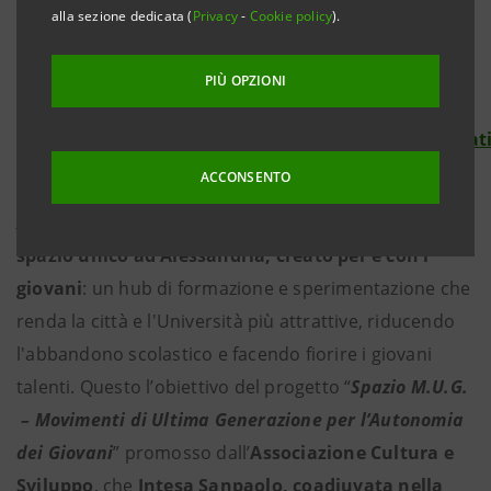
alla sezione dedicata (
Privacy
-
Cookie policy
).
Chiunque può donare e sostenere il
progetto dalla pagina web dedicata, che
PIÙ OPZIONI
mostra in tempo reale le somme raccolte:
https://www.forfunding.intesasanpaolo.com/Donat
ISP/nav/progetto/spazio-mug
ACCONSENTO
Alessandria, 23 settembre 2024 –
Dare vita a uno
spazio unico ad Alessandria, creato per e con i
giovani
: un hub di formazione e sperimentazione che
renda la città e l'Università più attrattive, riducendo
l'abbandono scolastico e facendo fiorire i giovani
talenti. Questo l’obiettivo del progetto “
Spazio M.U.G.
– Movimenti di Ultima Generazione per l’Autonomia
dei Giovani
” promosso dall’
Associazione Cultura e
Sviluppo
, che
Intesa Sanpaolo, coadiuvata nella