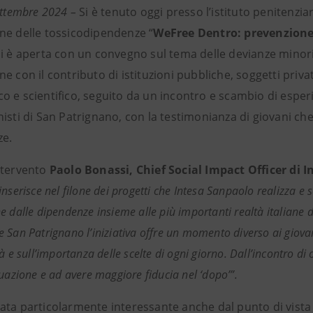
ettembre 2024 –
Si è tenuto oggi presso l’istituto penitenziari
ne delle tossicodipendenze “
WeFree Dentro: prevenzione 
i è aperta con un convegno sul tema delle devianze minoril
e con il contributo di istituzioni pubbliche, soggetti priv
 e scientifico, seguito da un incontro e scambio di esperie
nisti di San Patrignano, con la testimonianza di giovani c
ze.
ntervento
Paolo Bonassi, Chief Social Impact Officer di 
inserisce nel filone dei progetti che Intesa Sanpaolo realizza e 
e dalle dipendenze insieme alle più importanti realtà italiane d
 San Patrignano l’iniziativa offre un momento diverso ai giovan
à e sull’importanza delle scelte di ogni giorno. Dall’incontro di 
tuazione e ad avere maggiore fiducia nel ‘dopo’”.
ata particolarmente interessante anche dal punto di vist