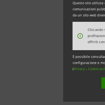
•
Dore
Questo sito utilizza 
comunicazioni pubbli
•
Ale
da un sito web diver
•
Guid
Cliccando s
•
Paol
profilazio
!
offrirti co
•
Cesa
•
Igna
È possibile consulta
UNIBA per 
configurazione e mo
(
Privacy
-
Cookie pol
•
Ange
•
Anto
•
Ange