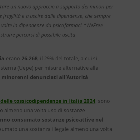
ntare un nuovo approccio a supporto dei minori per
 le fragilità e a uscire dalle dipendenze, che sempre
o a volte in dipendenze da psicofarmaci. “WeFree
struire percorsi di possibile uscita
lia
erano
26.268
, il 29% del totale, a cui si
sterna (Uepe) per misure alternative alla
i minorenni denunciati all’Autorità
elle tossicodipendenze in Italia 2024
, sono
atto almeno una volta uso di sostanze
 hanno consumato sostanze psicoattive nel
onsumato una sostanza illegale almeno una volta