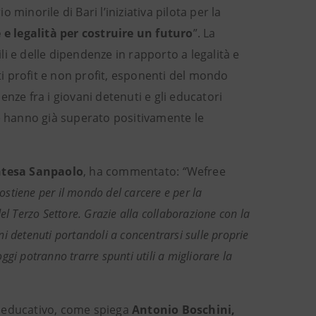
o minorile di Bari l’iniziativa pilota per la
e legalità per costruire un futuro
”. La
i e delle dipendenze in rapporto a legalità e
ati profit e non profit, esponenti del mondo
nze fra i giovani detenuti e gli educatori
he hanno già superato positivamente le
Intesa Sanpaolo
, ha commentato:
“
Wefree
sostiene per il mondo del carcere e per la
el Terzo Settore. Grazie alla collaborazione con la
i detenuti portandoli a concentrarsi sulle proprie
oggi potranno trarre spunti utili a migliorare la
a educativo, come spiega
Antonio Boschini,