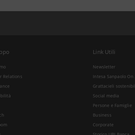
uppo
Link Utili
amo
Newsletter
r Relations
Intesa Sanpaolo On 
ance
Grattacieli sostenibi
bilità
Social media
Persone e Famiglie
ch
Business
oom
Corporate
s
Storico UBI Banca