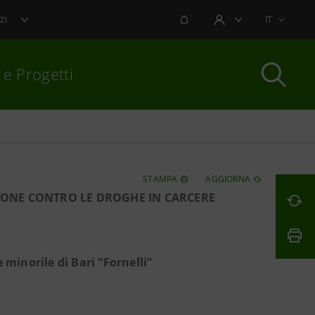
NOTIFICHE
IT
ZI
AREA UTENTE
 e Progetti
per chiudere
STAMPA
AGGIORNA
IONE CONTRO LE DROGHE IN CARCERE
 minorile di Bari “Fornelli”