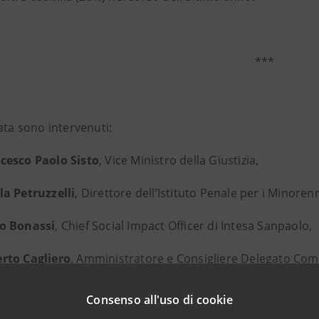
***
ata sono intervenuti:
cesco Paolo Sisto
, Vice Ministro della Giustizia,
la Petruzzelli
, Direttore dell’Istituto Penale per i Minorenni
o Bonassi
, Chief Social Impact Officer di Intesa Sanpaolo,
rto Cagliero
, Amministratore e Consigliere Delegato Com
abetta Vaccarella
, Assessore all’Accoglienza e Integrazion
Consenso all'uso di cookie