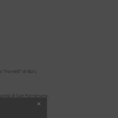
 “Fornelli” di Bari,
unità di San Patrignano,
e del Comune di Bari,