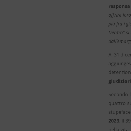
responsab
offrire lor
più fra i g
Dentro” si 
dall’emargi
Al 31 dic
aggiungev
detenzione
giudiziar
Secondo l
quattro su
stupefacen
2023
, il 
nella vita