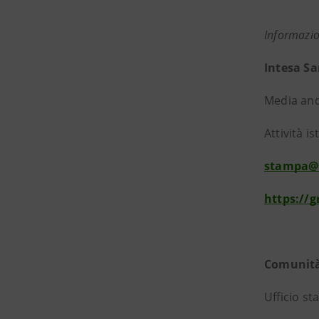
Informazio
Intesa S
Media and
Attività is
stampa@
https://
Comunità
Ufficio s