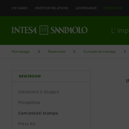
CHI SIAMO
INVESTOR RELATIONS
GOVERNANCE
NEWSROOM
L’ Im
Homepage
Newsroom
Comunicati stampa
NEWSROOM
I
Conoscere il Gruppo
Prospettive
Comunicati stampa
Press Kit