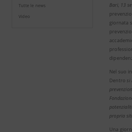
Bari, 13 s
Tutte le news
prevenzio
Video
giornata s
prevenzion
accademico
professio
dipenden
Nel suo i
Dentro
si 
prevenzion
Fondazione
potenzialit
propria si
Una giorn