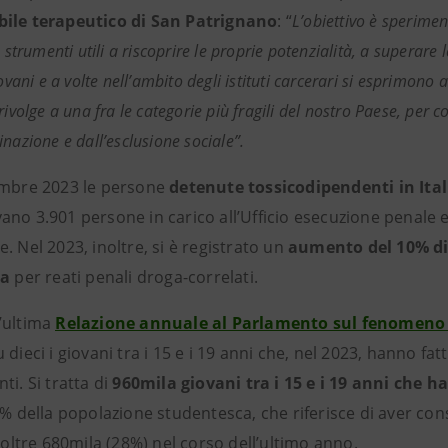
ile terapeutico di San Patrignano
: “
L’obiettivo è sperime
o strumenti utili a riscoprire le proprie potenzialità, a superare
iovani e a volte nell’ambito degli istituti carcerari si esprimon
rivolge a una fra le categorie più fragili del nostro Paese, per co
nazione e dall’esclusione sociale”.
embre 2023 le persone
detenute tossicodipendenti in Ita
ano 3.901 persone in carico all’Ufficio esecuzione penale e
. Nel 2023, inoltre, si è registrato un
aumento del 10%
d
ia
per reati penali droga-correlati.
’ultima
Relazione annuale al Parlamento sul fenomeno d
 dieci i giovani tra i 15 e i 19 anni che, nel 2023, hanno f
ti. Si tratta di
960mila giovani tra i 15 e i 19 anni che
39% della popolazione studentesca, che riferisce di aver c
, oltre 680mila (28%) nel corso dell’ultimo anno.