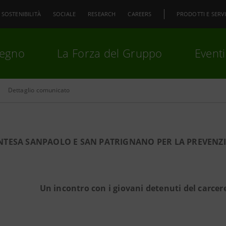
SOSTENIBILITÀ
SOCIALE
RESEARCH
CAREERS
PRODOTTI E SERVI
pegno
La Forza del Gruppo
Eventi
Dettaglio comunicato
premi
Invio
per cercare o
ESC
NTESA SANPAOLO E SAN PATRIGNANO
PER LA PREVENZ
Un incontro con i giovani detenuti del carcere