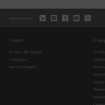
Seguici anche su
I Valori
Il Gr
La Forza del Gruppo
Chi Si
L' Impegno
Investo
Eventi e Progetti
Govern
Sosteni
Sociale
Resear
Newsr
Career