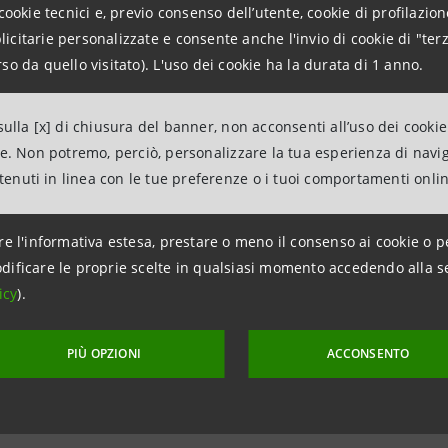
lla Quarto
, Direttrice del Centro per la Giustizia Minorile d
cookie tecnici e, previo consenso dell’utente, cookie di profilazione
citarie personalizzate e consente anche l'invio di cookie di "terz
ssandra Modenese
, Direttrice Regionale Basilicata, Puglia
so da quello visitato). L'uso dei cookie ha la durata di 1 anno.
o Di Sciascio
, Direttore Dipartimento di Dipendenze Patol
ulla [x] di chiusura del banner, non acconsenti all’uso dei cookie
a Clemente
, Direttrice Unità Operativa di Psichiatria Penit
ne. Non potremo, perciò, personalizzare la tua esperienza di navi
ntenuti in linea con le tue preferenze o i tuoi comportamenti onli
re Porcelli
, Direttore della UOS di neuropsichiatria dell'In
zio Grattagliano
, Professore di Criminologia Clinica e Ps
re l'informativa estesa, prestare o meno il consenso ai cookie o p
il Polo Didattico universitario penitenziario,
dificare le proprie scelte in qualsiasi momento accedendo alla s
icy
).
la Gismondi
, Direttrice Ufficio di Servizio Sociale per i 
PIÙ OPZIONI
ACCONSENTO
nio Boschini
, responsabile terapeutico di San Patrignan
la Iantosca,
referente di WeFree per San Patrignano