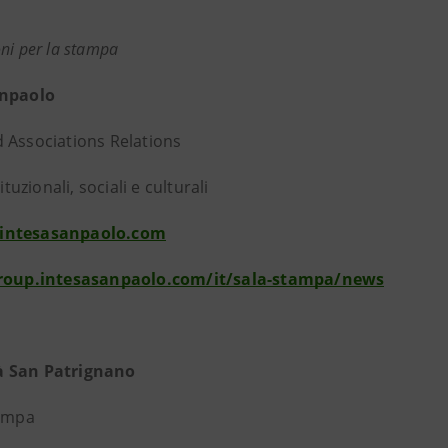
ni per la stampa
anpaolo
 Associations Relations
tituzionali, sociali e culturali
intesasanpaolo.com
group.intesasanpaolo.com/it/sala-stampa/news
 San Patrignano
tampa