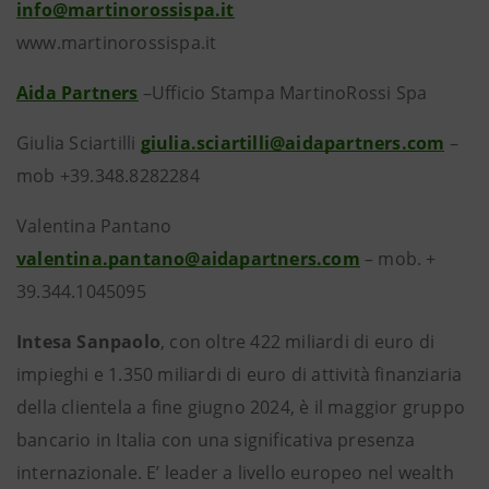
info@martinorossispa.it
www.martinorossispa.it
Aida Partners
–Ufficio Stampa MartinoRossi Spa
Giulia Sciartilli
giulia.sciartilli@aidapartners.com
–
mob +39.348.8282284
Valentina Pantano
valentina.pantano@aidapartners.com
– mob. +
39.344.1045095
Intesa Sanpaolo
, con oltre 422 miliardi di euro di
impieghi e 1.350 miliardi di euro di attività finanziaria
della clientela a fine giugno 2024, è il maggior gruppo
bancario in Italia con una significativa presenza
internazionale. E’ leader a livello europeo nel wealth