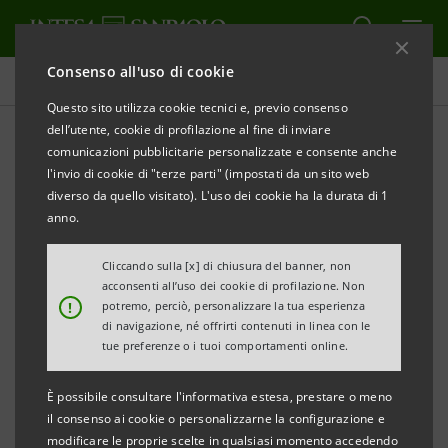
Consenso all'uso di cookie
Comunicati stampa
Questo sito utilizza cookie tecnici e, previo consenso
dell’utente, cookie di profilazione al fine di inviare
STAMPA
AGGIORNA
comunicazioni pubblicitarie personalizzate e consente anche
COMUNICATO STAMPA
l'invio di cookie di "terze parti" (impostati da un sito web
diverso da quello visitato). L'uso dei cookie ha la durata di 1
A MARTINOROSSI SPA 5 MILIONI DI EURO
anno.
DA INTESA SANPAOLO CON GARANZIA FUTURO DI
Cliccando sulla [x] di chiusura del banner, non
SACE
acconsenti all’uso dei cookie di profilazione. Non
!
potremo, perciò, personalizzare la tua esperienza
·
Obiettivo il rafforzamento della capacità
di navigazione, né offrirti contenuti in linea con le
tue preferenze o i tuoi comportamenti online.
produttiva per la crescita del business della società
È possibile consultare l'informativa estesa, prestare o meno
·
Intervento mirato anche all’espansione dei
il consenso ai cookie o personalizzarne la configurazione e
mercati internazionali
modificare le proprie scelte in qualsiasi momento accedendo