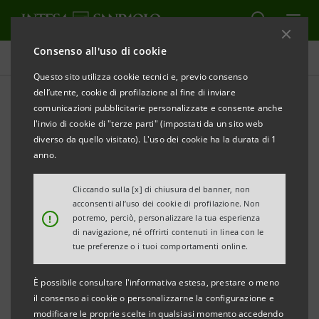
Consenso all'uso di cookie
Comunicati stampa
Questo sito utilizza cookie tecnici e, previo consenso
dell’utente, cookie di profilazione al fine di inviare
STAMPA
AGGIORNA
comunicazioni pubblicitarie personalizzate e consente anche
BOLOGNA: DA INTESA SANPAOLO 32 MILIONI DI
l'invio di cookie di "terze parti" (impostati da un sito web
EURO PER I PROGETTI DI SVILUPPO DEL GRUPPO
diverso da quello visitato). L'uso dei cookie ha la durata di 1
GREENGO
anno.
• Il finanziamento permetterà alla società
Cliccando sulla [x] di chiusura del banner, non
acconsenti all’uso dei cookie di profilazione. Non
bolognese la realizzazione di otto nuovi impianti
!
potremo, perciò, personalizzare la tua esperienza
fotovoltaici distribuiti tra Calabria, Sicilia e
di navigazione, né offrirti contenuti in linea con le
tue preferenze o i tuoi comportamenti online.
Marche
È possibile consultare l'informativa estesa, prestare o meno
• L’operazione rientra nel plafond da 8 miliardi di
il consenso ai cookie o personalizzarne la configurazione e
euro messo a disposizione da Intesa Sanpaolo per
modificare le proprie scelte in qualsiasi momento accedendo