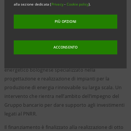
supportare la transizione verso l’economia
alla sezione dedicata (
Privacy
-
Cookie policy
).
circolare
PIÙ OPZIONI
Bologna, 10 ottobre 2024 -
Intesa Sanpaolo scende in
campo con un finanziamento da 32,6 milioni di euro,
a valere sul plafond di 8 miliardi destinato alla
ACCONSENTO
transizione verso l’economia circolare, a sostegno dei
progetti di sviluppo di GreenGo, operatore
energetico bolognese specializzato nella
progettazione e realizzazione di impianti per la
produzione di energia rinnovabile su larga scala. Un
intervento che rientra nell’ambito dell’impegno del
Gruppo bancario per dare supporto agli investimenti
legati al PNRR.
Il finanziamento è finalizzato alla realizzazione di otto