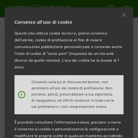
Consenso all'uso di cookie
Comunicati stampa
Questo sito utilizza cookie tecnici e, previo consenso
dell’utente, cookie di profilazione al fine di inviare
STAMPA
AGGIORNA
comunicazioni pubblicitarie personalizzate e consente anche
IL PROGRAMMA DI INTESA SANPAOLO “IMPRESE
l'invio di cookie di "terze parti" (impostati da un sito web
VINCENTI” CELEBRA
A FIRENZE 10 ECCELLENZE
diverso da quello visitato). L'uso dei cookie ha la durata di 1
IMPRENDITORIALI
anno.
-
Oggi a Firenze la dodicesima delle 15 tappe del
Cliccando sulla [x] di chiusura del banner, non
acconsenti all’uso dei cookie di profilazione. Non
programma
!
potremo, perciò, personalizzare la tua esperienza
di navigazione, né offrirti contenuti in linea con le
-
Presentate 10 aziende del territorio selezionate
tue preferenze o i tuoi comportamenti online.
tra le 4.000 autocandidate alla quinta edizione
È possibile consultare l'informativa estesa, prestare o meno
-
Partnership con Università e Centri Nazionali di
il consenso ai cookie o personalizzarne la configurazione e
modificare le proprie scelte in qualsiasi momento accedendo
Ricerca, Bain&Company, ELITE, Gambero Rosso,