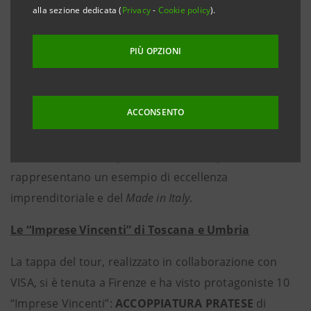
alla sezione dedicata (
Privacy
-
Cookie policy
).
Cerved, Microsoft Italia, NATIVA, Circularity,
Coldiretti, Digit’ed, Tinexta e AICCON
PIÙ OPZIONI
Firenze, 9 ottobre 2024
– Fa tappa oggi a Firenze il
dodicesimo incontro dei quindici previsti nella nuova
ACCONSENTO
edizione di “
Imprese Vincenti
”, il programma del
primo gruppo bancario italiano dedicato alla
valorizzazione delle piccole e medie imprese che
rappresentano un esempio di eccellenza
imprenditoriale e del
Made in Italy
.
Le “Imprese Vincenti” di Toscana e Umbria
La tappa del tour, realizzato in collaborazione con
VISA, si è tenuta a Firenze e ha visto protagoniste 10
“Imprese Vincenti”:
ACCOPPIATURA PRATESE
di